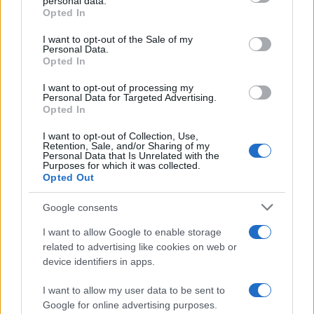
personal data.
grant or deny consent to Google and its third-party tags to
Opted In
use your data for below specified purposes in below Google
consent section.
I want to opt-out of the Sale of my
Personal Data.
Opted In
I want to opt-out of processing my
Personal Data for Targeted Advertising.
Opted In
I want to opt-out of Collection, Use,
Retention, Sale, and/or Sharing of my
Personal Data that Is Unrelated with the
Λιβανέζικη σαλάτα (Fattoush)
Purposes for which it was collected.
Opted Out
admin
-
16 Μαρτίου, 2020
0
Google consents
I want to allow Google to enable storage
related to advertising like cookies on web or
device identifiers in apps.
I want to allow my user data to be sent to
Google for online advertising purposes.