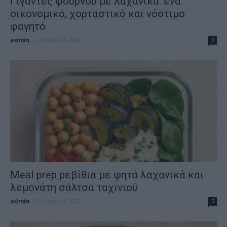
Γίγαντες φούρνου με λαχανικά: ένα
οικονομικό, χορταστικό και νόστιμο
φαγητό
admin
-
28 Ιουνίου, 2026
0
Meal prep ρεβίθια με ψητά λαχανικά και
λεμονάτη σάλτσα ταχινιού
admin
-
26 Ιουνίου, 2026
0