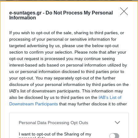
Φακές στο φούρνο με λαχανικά και
e-suntages.gr -
Do Not Process My Personal
Information
μυρωδικά
admin
-
23 Ιουνίου, 2026
0
If you wish to opt-out of the sale, sharing to third parties, or
processing of your personal or sensitive information for
targeted advertising by us, please use the below opt-out
section to confirm your selection. Please note that after your
opt-out request is processed you may continue seeing
interest-based ads based on personal information utilized by
us or personal information disclosed to third parties prior to
your opt-out. You may separately opt-out of the further
disclosure of your personal information by third parties on the
IAB’s list of downstream participants. This information may
also be disclosed by us to third parties on the
IAB’s List of
Downstream Participants
that may further disclose it to other
Δροσερή σαλάτα με κοτόπουλο και
third parties.
μανταρίνια
Please note that this website/app uses one or more Google
Personal Data Processing Opt Outs
admin
-
22 Μαρτίου, 2020
0
services and may gather and store information including but
not limited to your visit or usage behaviour. You may click to
I want to opt-out of the Sharing of my