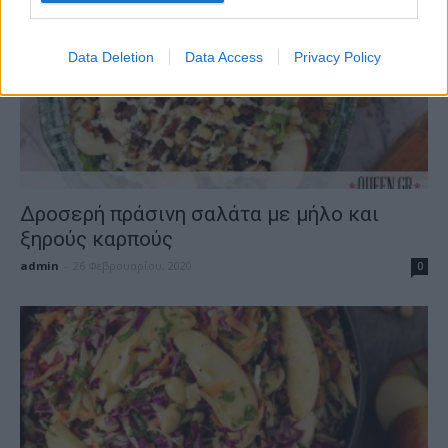
Data Deletion
Data Access
Privacy Policy
Δροσερή πράσινη σαλάτα με μήλο και
ξηρούς καρπούς
admin
-
26 Φεβρουαρίου, 2020
0