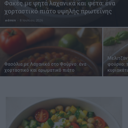
Φακές με ψητά λαχανικά και φέτα: ένα
χορταστικό πιάτο υψηλής πρωτεΐνης
admin
-
8 Ιουλίου, 2026
Μελιτζάν
Φασόλια με Λαχανικά στο Φούρνο: ένα
φούρνο: τ
χορταστικό και αρωματικό πιάτο
κυριακάτ