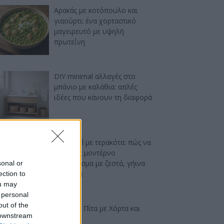
Αρακάς με κοτόπουλο και
γιαούρτι: ένα χορταστικό
μαγειρευτό με υψηλή
πρωτεΐνη
DIY minimal αλλαγές στο
μπάνιο με καλάθια: απλές
ιδέες που κάνουν τη διαφορά
Industrial με τερακότα: πώς να
πετύχεις μοντέρνο
αποτέλεσμα με ζεστά, γήινα
sonal or
χρώματα
ection to
ou may
 personal
out of the
Ελαφριά Πίτα με Χόρτα και
 downstream
Φέτα