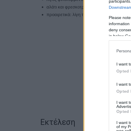
participants
αλάτι και φρεσκοτριμμένο πιπέρι
Downstream 
προαιρετικά: λίγη τριμμένη φέτα για το σερ
Please note
information 
deny consent
in below Go
Persona
I want t
Opted 
I want t
Opted 
I want 
Advertis
Opted 
Εκτέλεση
I want t
of my P
was col