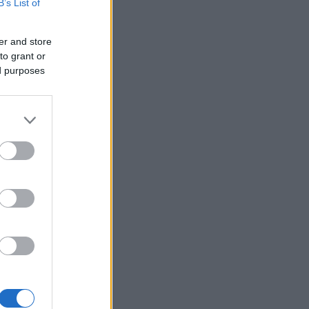
B’s List of
er and store
to grant or
ed purposes