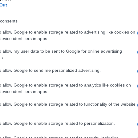
Out
τε τις μελιτζάνες σε χοντρές ροδέλες ή στη μέση κατά
επτά να ξεπικρίσουν. Σκουπίστε τις με χαρτί κουζίνας.
consents
ς σε ταψί με λαδόκολλα για 20-25 λεπτά, μέχρι να
o allow Google to enable storage related to advertising like cookies on
evice identifiers in apps.
πόλοιπο ελαιόλαδο και σοτάρετε το κρεμμύδι μαζί με την
ο και τον πελτέ και ανακατέψτε για 1 λεπτό.
o allow my user data to be sent to Google for online advertising
 ρίγανη, αλάτι και πιπέρι. Σιγοβράστε για 10-12 λεπτά,
s.
to allow Google to send me personalized advertising.
ασιλικό ή τον μαϊντανό. Ανακατέψτε απαλά ώστε να
o allow Google to enable storage related to analytics like cookies on
ελιτζάνες, από πάνω το μείγμα με τα φασόλια και
evice identifiers in apps.
παλίστε με λίγη φέτα.
υν όλα τα υλικά και να μελώσει το φαγητό. Αφήστε το να
o allow Google to enable storage related to functionality of the website
o allow Google to enable storage related to personalization.
o allow Google to enable storage related to security, including