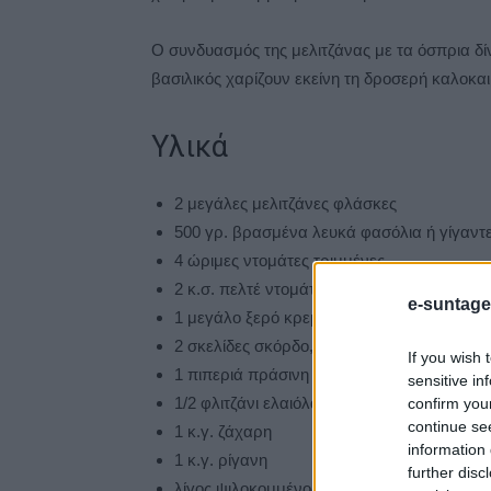
Ο συνδυασμός της μελιτζάνας με τα όσπρια δίν
βασιλικός χαρίζουν εκείνη τη δροσερή καλοκαι
Υλικά
2 μεγάλες μελιτζάνες φλάσκες
500 γρ. βρασμένα λευκά φασόλια ή γίγαντ
4 ώριμες ντομάτες τριμμένες
2 κ.σ. πελτέ ντομάτας
e-suntage
1 μεγάλο ξερό κρεμμύδι, ψιλοκομμένο
2 σκελίδες σκόρδο, λιωμένες
If you wish 
1 πιπεριά πράσινη ή κόκκινη, ψιλοκομμένη
sensitive in
1/2 φλιτζάνι ελαιόλαδο
confirm you
continue se
1 κ.γ. ζάχαρη
information 
1 κ.γ. ρίγανη
further disc
λίγος ψιλοκομμένος βασιλικός ή μαϊντανός