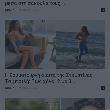
μέσα στη σακούλα τους;...
admin
-
19 Ιουνίου, 2026
0
Η θαυματουργή δίαιτα της Σταματίνας
Τσιμτσιλή: Πως χάνει 2 με 3...
admin
-
19 Ιουνίου, 2026
0