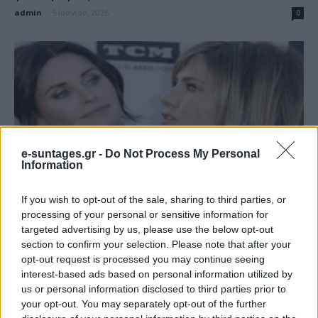
admin
-
5 Ιουνίου, 2026
0
e-suntages.gr -
Do Not Process My Personal
Information
If you wish to opt-out of the sale, sharing to third parties, or
Έτσι θα μείνετε… fit μετά τα 50: Η δίαιτα
processing of your personal or sensitive information for
για να...
targeted advertising by us, please use the below opt-out
admin
-
4 Ιουνίου, 2026
0
section to confirm your selection. Please note that after your
opt-out request is processed you may continue seeing
interest-based ads based on personal information utilized by
us or personal information disclosed to third parties prior to
your opt-out. You may separately opt-out of the further