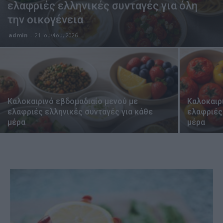
ελαφριές ελληνικές συνταγές για όλη
την οικογένεια
admin
-
21 Ιουνίου, 2026
Καλοκαιρινό εβδομαδιαίο μενού με
Καλοκαιρ
ελαφριές ελληνικές συνταγές για κάθε
ελαφριές
μέρα
μέρα