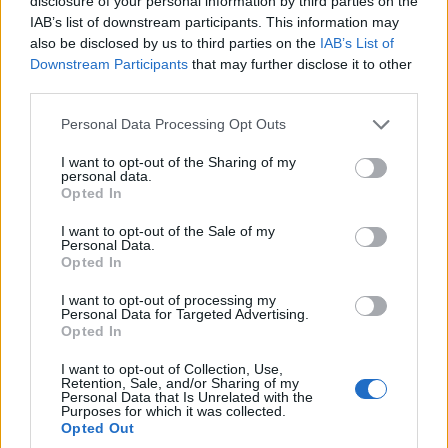
disclosure of your personal information by third parties on the
IAB’s list of downstream participants. This information may
also be disclosed by us to third parties on the
IAB’s List of
Downstream Participants
that may further disclose it to other
third parties.
Please note that this website/app uses one or more Google
Personal Data Processing Opt Outs
services and may gather and store information including but
Συνδύασε γιαούρτι με ξύδι και έσωσε τα
not limited to your visit or usage behaviour. You may click to
I want to opt-out of the Sharing of my
personal data.
πόδια της από κάτι...
grant or deny consent to Google and its third-party tags to
Opted In
use your data for below specified purposes in below Google
admin
-
3 Ιουνίου, 2026
0
consent section.
I want to opt-out of the Sale of my
Personal Data.
Opted In
I want to opt-out of processing my
Personal Data for Targeted Advertising.
Opted In
I want to opt-out of Collection, Use,
Retention, Sale, and/or Sharing of my
Personal Data that Is Unrelated with the
Purposes for which it was collected.
Opted Out