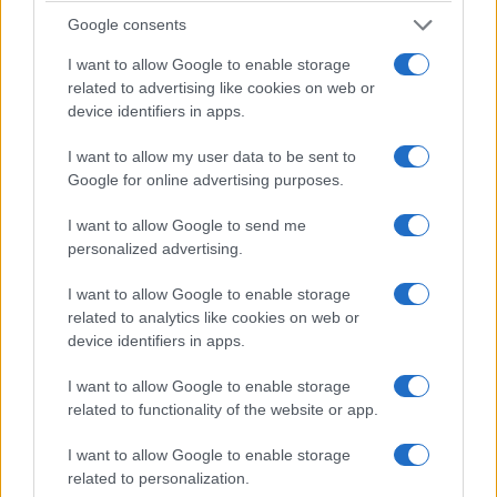
Γλιστρίδα: Ένα θεραπευτικό φυτό με
Google consents
ιστορία πάνω από 2.000 χρόνια
I want to allow Google to enable storage
admin
-
3 Ιουνίου, 2026
related to advertising like cookies on web or
0
device identifiers in apps.
I want to allow my user data to be sent to
Google for online advertising purposes.
I want to allow Google to send me
personalized advertising.
I want to allow Google to enable storage
related to analytics like cookies on web or
device identifiers in apps.
Κόψτε τα αμέσως: Αυτά είναι τα τρόφιμα
I want to allow Google to enable storage
που προκαλούν ακμή!
related to functionality of the website or app.
admin
-
2 Ιουνίου, 2026
0
I want to allow Google to enable storage
related to personalization.