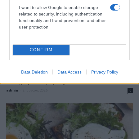
I want to allow Google to enable storage
related to security, including authentication
functionality and fraud prevention, and other
user protection.
CONFIRM
Φλούδα μπανάνας: Πως να τη
Data Deletion
Data Access
Privacy Policy
χρησιμοποιήσετε για να λύσετε
καθημερινά προβλήματα...
admin
-
2 Ιουνίου, 2026
0