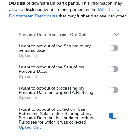
IAB’s list of downstream participants. This information may
also be disclosed by us to third parties on the
IAB’s List of
Downstream Participants
that may further disclose it to other
third parties.
Please note that this website/app uses one or more Google
Personal Data Processing Opt Outs
services and may gather and store information including but
not limited to your visit or usage behaviour. You may click to
I want to opt-out of the Sharing of my
personal data.
grant or deny consent to Google and its third-party tags to
Opted In
Προηγούμενο άρθρο
Επόμενο άρθρο
use your data for below specified purposes in below Google
Vegan απόλαυση: Κεφτεδάκια
Πεντανόστιμος γαύρος στον
consent section.
I want to opt-out of the Sale of my
Personal Data.
με λαχανικά που είναι τόσο
φούρνο
Opted In
λαχταριστά όσο τα κανονικά
I want to opt-out of processing my
Personal Data for Targeted Advertising.
Opted In
ΠΑΡΟΜΟΙΑ ΑΡΘΡΑ
ΠΕΡΙΣΣΟΤΕΡΑ ΑΠΟ ΤΟΝ ΔΗΜΙΟΥΡΓΟ
I want to opt-out of Collection, Use,
Retention, Sale, and/or Sharing of my
Καλοκαιρινό εβδομαδιαίο μενού με 7
Personal Data that Is Unrelated with the
ελαφριές ελληνικές συνταγές για
Purposes for which it was collected.
Opted Out
όλη την οικογένεια