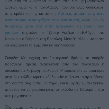
Ένα από τα κυριότερα συμπτώματα των χειμωνιάτικων
ιώσεων είναι και ο πονόλαιμος, που συνήθως δυσκολεύει
στην ομιλία και την κατάποση.
Αμέσως μπορεί να μπείτε
στον πειρασμό να τρέξετε στον γιατρό σας, αλλά μερικές
θεραπείες μέσα στο σπίτι ξεπερνούν τη δράση των
χαπιών
,
σημειώνει ο Τζέρεφ Λέτζερι παθολόγος στο
Νοσοκομείο Brigham στη Βοστώνη. Μεταξύ άλλων μπορείτε
να δοκιμάσετε τα εξής σπιτικά γιατροσόφια:
Σκόρδο: Με ισχυρή αντιβακτηριακή δράση, το σκόρδο
προσφέρει άμεση ανακούφιση από τον πονόλαιμο ή
οποιαδήποτε λοίμωξη του λαιμού. Μπορείτε είτε να μασήσετε
μερικές σκελίδες ωμού σκόρδου είτε απλά να το προσθέσετε
στη σούπα σας ώστε να παραμείνετε υγιείς. Εναλλακτικά,
μπορείτε να χρησιμοποιήσετε το σκόρδο σε διάφορα πιάτα
που μαγειρεύετε.