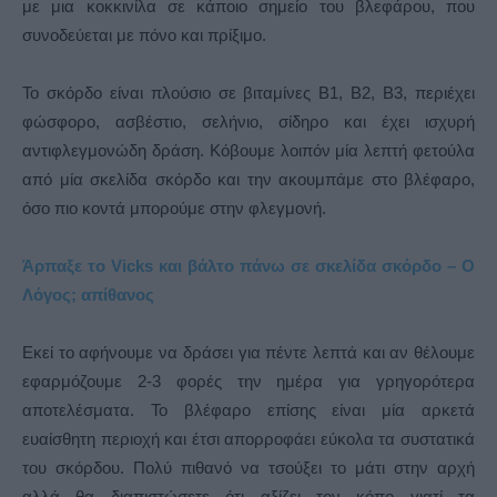
με μια κοκκινίλα σε κάποιο σημείο του βλεφάρου, που
συνοδεύεται με πόνο και πρίξιμο.
Το σκόρδο είναι πλούσιο σε βιταμίνες Β1, Β2, Β3, περιέχει
φώσφορο, ασβέστιο, σελήνιο, σίδηρο και έχει ισχυρή
αντιφλεγμονώδη δράση. Κόβουμε λοιπόν μία λεπτή φετούλα
από μία σκελίδα σκόρδο και την ακουμπάμε στο βλέφαρο,
όσο πιο κοντά μπορούμε στην φλεγμονή.
Άρπαξε το Vicks και βάλτο πάνω σε σκελίδα σκόρδο – Ο
Λόγος; απίθανος
Εκεί το αφήνουμε να δράσει για πέντε λεπτά και αν θέλουμε
εφαρμόζουμε 2-3 φορές την ημέρα για γρηγορότερα
αποτελέσματα. Το βλέφαρο επίσης είναι μία αρκετά
ευαίσθητη περιοχή και έτσι απορροφάει εύκολα τα συστατικά
του σκόρδου. Πολύ πιθανό να τσούξει το μάτι στην αρχή
αλλά θα διαπιστώσετε ότι αξίζει τον κόπο γιατί τα