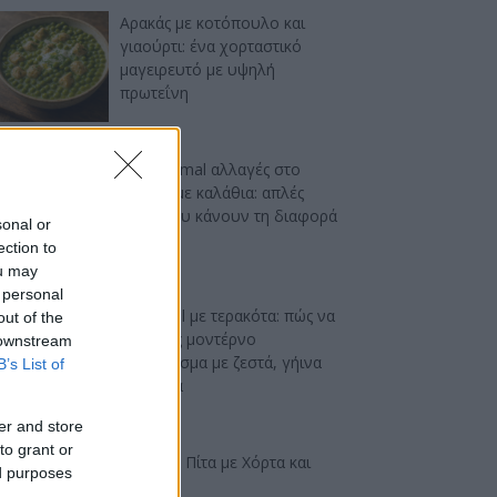
Αρακάς με κοτόπουλο και
γιαούρτι: ένα χορταστικό
μαγειρευτό με υψηλή
πρωτεΐνη
DIY minimal αλλαγές στο
μπάνιο με καλάθια: απλές
ιδέες που κάνουν τη διαφορά
sonal or
ection to
ou may
 personal
Industrial με τερακότα: πώς να
out of the
πετύχεις μοντέρνο
 downstream
αποτέλεσμα με ζεστά, γήινα
B’s List of
χρώματα
er and store
to grant or
Ελαφριά Πίτα με Χόρτα και
ed purposes
Φέτα