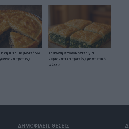
τική πίτα με μανιτάρια
Τραγανή σπανακόπιτα για
ογενειακό τραπέζι
κυριακάτικο τραπέζι με σπιτικό
φύλλο
ΔΗΜΟΦΙΛΕΊΣ ΘΈΣΕΙΣ
Δ