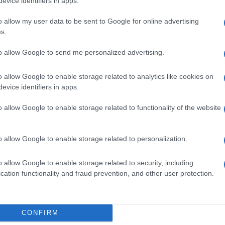
evice identifiers in apps.
ύπτουμε με άλλα 2 φύλλα, επίσης λαδωμένα ανάμεσα.
o allow my user data to be sent to Google for online advertising
ίσει η πίτα.
s.
6-8 λεπτά από κάθε πλευρά, μέχρι να ροδίσει καλά και
to allow Google to send me personalized advertising.
ιού, γυρίζουμε προσεκτικά την πίτα και συνεχίζουμε το
o allow Google to enable storage related to analytics like cookies on
evice identifiers in apps.
βγάζουμε σε ξύλο κοπής και την αφήνουμε 5 λεπτά να
o allow Google to enable storage related to functionality of the website
o allow Google to enable storage related to personalization.
ταγόνες λεμονιού στη γέμιση ή λίγο ξύσμα λεμονιού.
o allow Google to enable storage related to security, including
cation functionality and fraud prevention, and other user protection.
σέρι τριμμένο μαζί με τη φέτα.
, ώστε να ψηθεί σωστά το φύλλο χωρίς να καεί.
ντομάτας, αγγουριού και λίγων ελιών για ένα πλήρες
CONFIRM