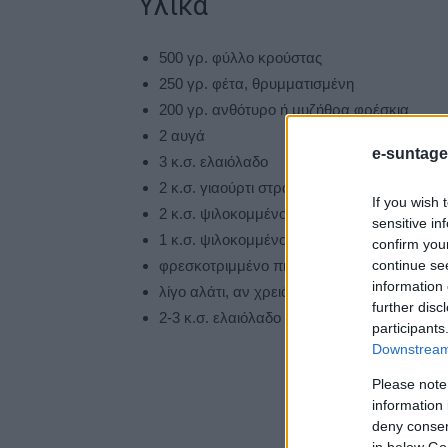
Υλικά
500 γρ. φύλλο κρούστας
250 γρ. φέτα, θρυμματισμένη
200 γρ. ανθότυρο ή μυζήθρα φρέσκια
2 αυγά
e-suntage
3 κ.σ. ελαιόλαδο
2 κ.σ. γιαούρτι στραγγιστό
If you wish 
2 κ.σ. ψιλοκομμένος άνηθος
sensitive in
1 κ.σ. ψιλοκομμένο δυόσμο
confirm you
continue se
φρεσκοτριμμένο πιπέρι
information 
λίγο αλάτι, αν χρειάζεται
further disc
2-3 κ.σ. ελαιόλαδο για το τηγάνι
participants
Downstream 
Please note
information 
deny consent
in below Go