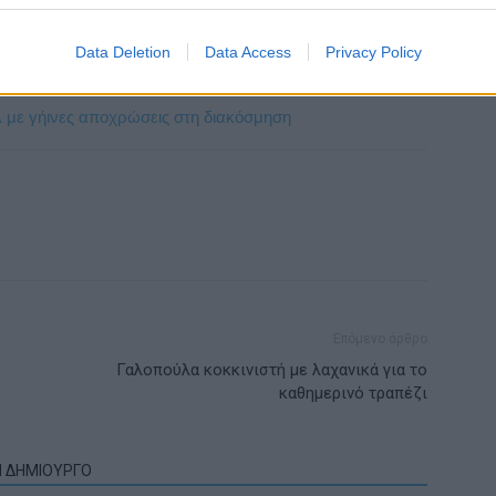
α τη ζεστάνετε ελαφρά στο τηγάνι λίγο πριν το
Data Deletion
Data Access
Privacy Policy
ιλ με γήινες αποχρώσεις στη διακόσμηση
Επόμενο άρθρο
Γαλοπούλα κοκκινιστή με λαχανικά για το
καθημερινό τραπέζι
Ν ΔΗΜΙΟΥΡΓΟ