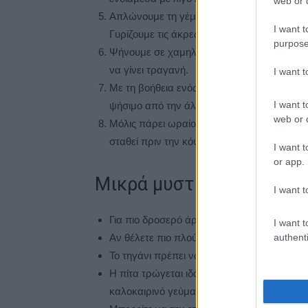
web or d
Απλώνουμε τη γέμιση ομοιόμορφα και καλ
I want t
Γυρίζουμε τις άκρες προς τα μέσα για να κλε
purpose
Ψήνουμε σε χαμηλή προς μέτρια φωτιά για 
να γίνει τραγανή.
I want 
Με τη βοήθεια ενός μεγάλου πιάτου ή καπακ
I want t
ψήσιμο από την άλλη πλευρά.
web or d
Μόλις πάρει ωραίο χρυσαφένιο χρώμα, τη 
σταθεί πριν την κόψουμε.
I want t
or app.
Μικρά μυστικά
I want t
Για πιο δροσερό άρωμα, προσθέστε λίγες σ
I want t
authenti
Αν θέλετε πιο πλούσια γεύση, βάλτε λίγο κα
Το τηγάνι πρέπει να είναι σε χαμηλή φωτιά
Η πίτα τρώγεται ιδανικά χλιαρή, συνοδεία 
καλοκαιρινό γεύμα.