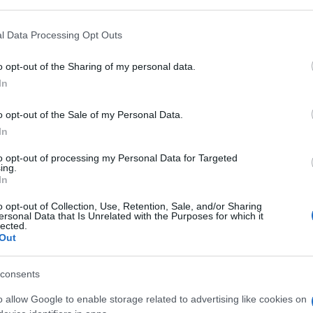
l Data Processing Opt Outs
o opt-out of the Sharing of my personal data.
In
o opt-out of the Sale of my Personal Data.
In
to opt-out of processing my Personal Data for Targeted
ing.
In
τα αυγά, το γιαούρτι, το ελαιόλαδο, τον άνηθο, τον
o opt-out of Collection, Use, Retention, Sale, and/or Sharing
ersonal Data that Is Unrelated with the Purposes for which it
 μέχρι να γίνει ομοιόμορφη γέμιση.
lected.
Out
 και τα σκεπάζουμε με μια ελαφρώς νωπή πετσέτα για
consents
νι σε μέτρια φωτιά και ρίχνουμε λίγο ελαιόλαδο.
ις άκρες να περισσεύουν έξω από το τηγάνι. Αλείφουμε
o allow Google to enable storage related to advertising like cookies on