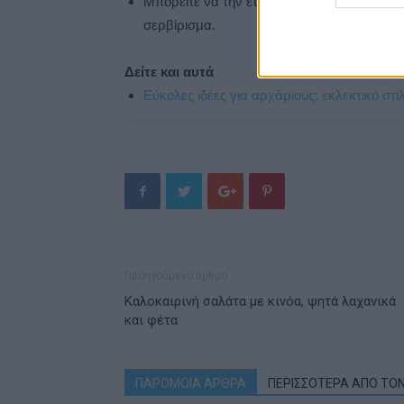
Μπορείτε να την ετοιμάσετε νωρίτερα και ν
σερβίρισμα.
Δείτε και αυτά
Εύκολες ιδέες για αρχάριους: εκλεκτικό στ
Προηγούμενο άρθρο
Καλοκαιρινή σαλάτα με κινόα, ψητά λαχανικά
και φέτα
ΠΑΡΟΜΟΙΑ ΑΡΘΡΑ
ΠΕΡΙΣΣΟΤΕΡΑ ΑΠΟ ΤΟ