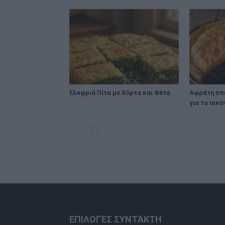
Ελαφριά Πίτα με Χόρτα και Φέτα
Αφράτη σπι
για το οικ
ΕΠΙΛΟΓΈΣ ΣΥΝΤΆΚΤΗ