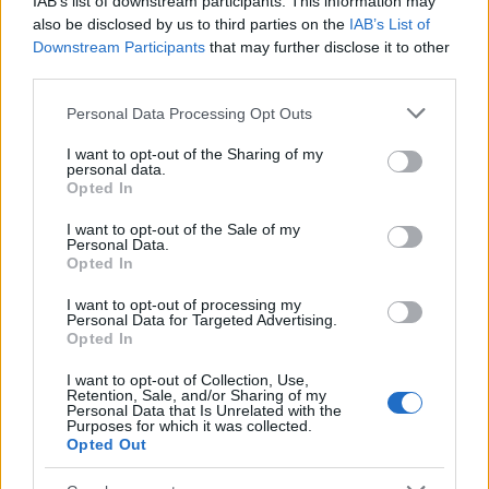
IAB’s list of downstream participants. This information may
also be disclosed by us to third parties on the
IAB’s List of
Downstream Participants
that may further disclose it to other
third parties.
Please note that this website/app uses one or more Google
Personal Data Processing Opt Outs
Τελευταία άρθρα
services and may gather and store information including but
not limited to your visit or usage behaviour. You may click to
I want to opt-out of the Sharing of my
Εύκολες ιδέες για αρχάριους: εκλεκτικό
personal data.
grant or deny consent to Google and its third-party tags to
στιλ με γήινες αποχρώσεις στη διακόσμηση
Opted In
use your data for below specified purposes in below Google
consent section.
I want to opt-out of the Sale of my
Personal Data.
Opted In
Ταψί γλυκό με βανίλια και τραγανή
I want to opt-out of processing my
Personal Data for Targeted Advertising.
κρούστα
Opted In
I want to opt-out of Collection, Use,
Retention, Sale, and/or Sharing of my
Personal Data that Is Unrelated with the
Purposes for which it was collected.
Ιδέες για διακόσμηση σπιτιού που κάνουν
Opted Out
τον χώρο πιο όμορφο και πιο «δικό σας»