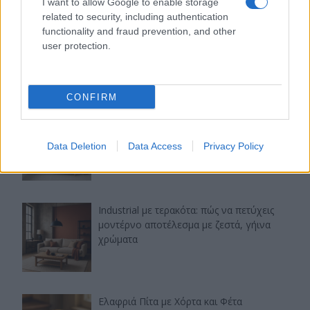
I want to allow Google to enable storage
related to security, including authentication
Αρακάς με κοτόπουλο και γιαούρτι: ένα
functionality and fraud prevention, and other
χορταστικό μαγειρευτό με υψηλή πρωτεΐνη
user protection.
CONFIRM
DIY minimal αλλαγές στο μπάνιο με
καλάθια: απλές ιδέες που κάνουν τη
Data Deletion
Data Access
Privacy Policy
διαφορά
Industrial με τερακότα: πώς να πετύχεις
μοντέρνο αποτέλεσμα με ζεστά, γήινα
χρώματα
Ελαφριά Πίτα με Χόρτα και Φέτα