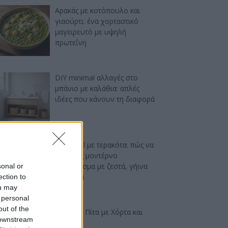
Αρακάς με κοτόπουλο και
γιαούρτι: ένα χορταστικό
μαγειρευτό με υψηλή
πρωτεΐνη
DIY minimal αλλαγές στο
μπάνιο με καλάθια: απλές
ιδέες που κάνουν τη διαφορά
Industrial με τερακότα: πώς να
πετύχεις μοντέρνο
αποτέλεσμα με ζεστά, γήινα
sonal or
χρώματα
ection to
ou may
 personal
out of the
Ελαφριά Πίτα με Χόρτα και
 downstream
Φέτα