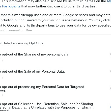
. This information may also be disclosed by us to third parties on the
IA
Participants
that may further disclose it to other third parties.
 that this website/app uses one or more Google services and may gath
 30-40 λεπτά πριν το πρωινό, με άδειο στομάχι.
including but not limited to your visit or usage behaviour. You may click 
 to Google and its third-party tags to use your data for below specifi
2 εβδομάδες
ogle consent section.
τσαγιού πρέπει να συνοδεύεται από μια ισορροπημένη
l Data Processing Opt Outs
o opt-out of the Sharing of my personal data.
In
 κανέλα και δείτε το σώμα σας
o opt-out of the Sale of my Personal Data.
In
to opt-out of processing my Personal Data for Targeted
ευτες θεραπευτικές ιδιότητες που μακροπρόθεσμα θα σας
ing.
In
άσματα.
o opt-out of Collection, Use, Retention, Sale, and/or Sharing
ersonal Data that Is Unrelated with the Purposes for which it
 γεύση
! Απλά αναμείξτε μικρές ποσότητες σε ζεστό νερό
lected.