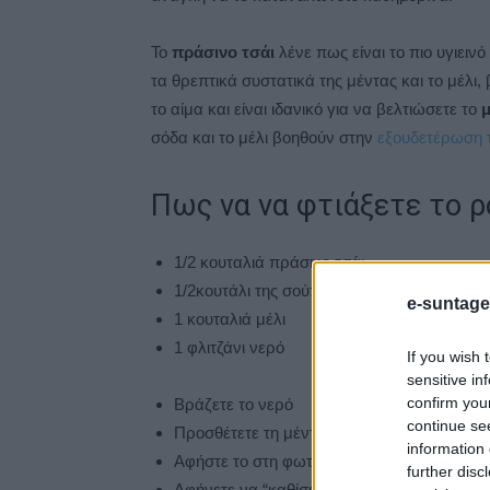
Το
πράσινο τσάι
λένε πως είναι το πιο υγιει
τα θρεπτικά συστατικά της μέντας και το μέλι
το αίμα και είναι ιδανικό για να βελτιώσετε το
σόδα και το μέλι βοηθούν στην
εξουδετέρωση τ
Πως να να φτιάξετε το 
1/2 κουταλιά πράσινο τσάι
1/2κουτάλι της σούπας μέντα
e-suntage
1 κουταλιά μέλι
1 φλιτζάνι νερό
If you wish 
sensitive in
confirm you
Βράζετε το νερό
continue se
Προσθέτετε τη μέντα και το πράσινο τσάι
information 
Αφήστε το στη φωτιά για 2 έως 3 λεπτά.
further disc
Αφήνετε να “καθίσει” για 10 λεπτά και στη 