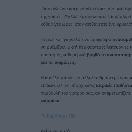
Τόσο μέλι όσο και η κανέλα έχουν αντι-ιικά οφέ
της γρίπης . Απλώς καταναλώστε 1 κουταλάκι 
κάθε λίγες ώρες, όταν αισθάνεστε ένα κρυολόγ
Το μέλι και η κανέλα είναι αμφότερα
ανοσορυθ
να ρυθμίζουν μία ή περισσότερες λειτουργίες
ποσότητας καθημερινά
βοηθά το ανοσοποιητι
και τις λοιμώξεις
.
Η κανέλα μπορεί να αλληλεπιδράσει με ορισ
επιδεινώσει τις υπάρχουσες
ιατρικές παθήσει
συμβουλή του γιατρού σας, αν αντιμετωπίζετε
φάρμακα
.
Το διαβάσαμε εδώ
Δείτε και αυτά