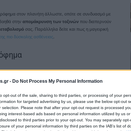
νό ρόφημα στον πλανήτη άλλωστε, οπότε σε συνδυασμό με
, βοηθά στην
απομάκρυνση των τοξινών
που διαπερνούν
μεταβολισμό
σας. Παράλληλα δείτε και πως η μαγειρική
ης πιο δύσκολης ασθένειας
.
ρόφημα
s.gr -
Do Not Process My Personal Information
to opt-out of the sale, sharing to third parties, or processing of your per
formation for targeted advertising by us, please use the below opt-out s
r selection. Please note that after your opt-out request is processed y
eing interest-based ads based on personal information utilized by us or
disclosed to third parties prior to your opt-out. You may separately opt-
losure of your personal information by third parties on the IAB’s list of
συνέχεια το σουρώνετε.