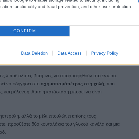
cation functionality and fraud prevention, and other user protection.
αντιφλεγμονώδη οφέλη
. Απλά γεμίστε ένα φλιτζάνι με
υταλιές της σούπας μέλι και μια κουταλιά της σούπας
CONFIRM
ές μέσα στη μέρα, το πρωί και το βράδυ, για καλύτερα
Data Deletion
Data Access
Privacy Policy
ις λιποδιαλυτές βιταμίνες να απορροφηθούν στο έντερο.
εί να οδηγήσει στο
σχηματισμόπέτρας στη χολή
, που
ις και μόλυνση. Αυτή η κατάσταση μπορεί να είναι
ληστερόλη, αλλά το
μέλι
επουλώνει επίσης τους
ετε, προσθέστε δύο κουταλάκια του γλυκού κανέλα και μια
ρό.