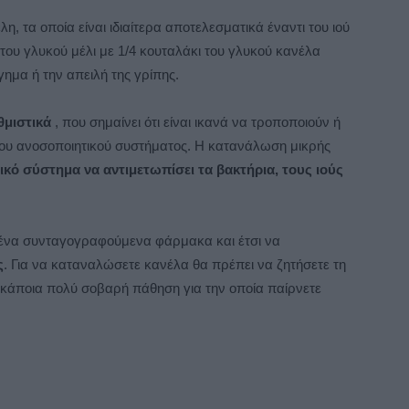
λη, τα οποία είναι ιδιαίτερα αποτελεσματικά έναντι του ιού
του γλυκού μέλι με 1/4 κουταλάκι του γλυκού κανέλα
ημα ή την απειλή της γρίπης.
μιστικά
, που σημαίνει ότι είναι ικανά να τροποποιούν ή
 του ανοσοποιητικού συστήματος. Η κατανάλωση μικρής
κό σύστημα να αντιμετωπίσει τα βακτήρια, τους ιούς
μένα συνταγογραφούμενα φάρμακα και έτσι να
ς
. Για να καταναλώσετε κανέλα θα πρέπει να ζητήσετε τη
 κάποια πολύ σοβαρή πάθηση για την οποία παίρνετε