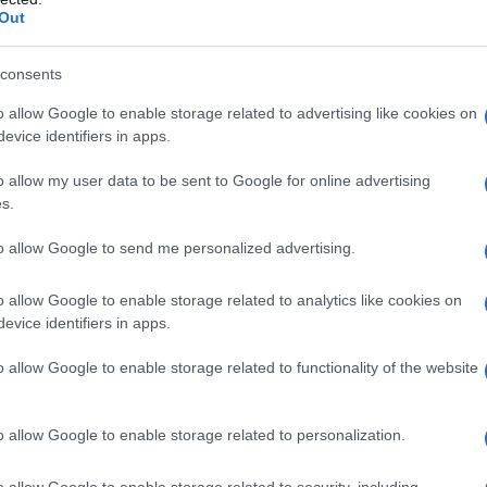
ας ή καταναλώστε το απευθείας με το κουταλάκι! Επίσης
Out
α οφέλη του μελιού για την υγεία της καρδιάς
.
consents
κού κανέλα την ημέρα μειώνει σημαντικά τα
επίπεδα του
o allow Google to enable storage related to advertising like cookies on
ςLDL (κακής) χοληστερόλης
και τα συνολικά επίπεδα
evice identifiers in apps.
 τύπου 2.»
o allow my user data to be sent to Google for online advertising
s.
 οξείδωση της LDL χοληστερόλης
«κακή χοληστερόλη»,
σεων. Μπορεί επίσης να μειώσει την αρτηριακή πίεση,
to allow Google to send me personalized advertising.
ιά και το φλεβικό σύστημα.
o allow Google to enable storage related to analytics like cookies on
evice identifiers in apps.
ι με τρία κουταλάκια του γλυκού κανέλα σε ένα μικρό
 αυτό το μείγμα, σε κάθε γεύμα.
o allow Google to enable storage related to functionality of the website
ς των ιστών των αρθρώσεων. Ο διεθνής οργανισμός για
o allow Google to enable storage related to personalization.
ιριστούν οι ασθενείς αυτή την κατάστασή με το να
νακουφίζουν τον πόνο, μειώνουν τη φλεγμονή και
o allow Google to enable storage related to security, including