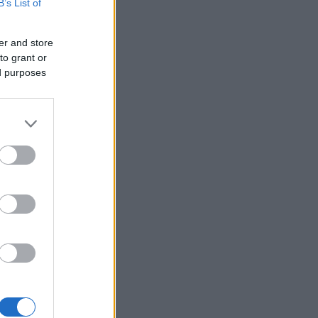
B’s List of
er and store
to grant or
ed purposes