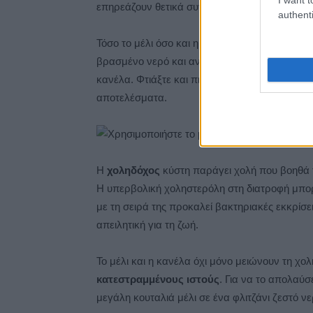
επηρεάζουν θετικά συνολικά την υγεία.
authenti
Τόσο το μέλι όσο και η κανέλα
έχουν ισχυρά 
βρασμένο νερό και ανακατέψτε σε αυτό δύο κο
κανέλα. Φτιάξτε και πιείτε το ρόφημα δύο φορ
αποτελέσματα.
Η
χοληδόχος
κύστη παράγει χολή που βοηθά τ
Η υπερβολική χοληστερόλη στη διατροφή μπορ
με τη σειρά της προκαλεί βακτηριακές εκκρίσε
απειλητική για τη ζωή.
Το μέλι και η κανέλα όχι μόνο μειώνουν τη χο
κατεστραμμένους
ιστούς
. Για να το απολαύσ
μεγάλη κουταλιά μέλι σε ένα φλιτζάνι ζεστό νε