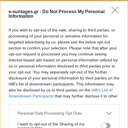
Δείτε και αυτά
e-suntages.gr -
Do Not Process My Personal
Information
Εύκολες ιδέες για αρχάριους: εκλεκτικό στιλ με γήινες
αποχρώσεις στη διακόσμηση
If you wish to opt-out of the sale, sharing to third parties, or
processing of your personal or sensitive information for
targeted advertising by us, please use the below opt-out
section to confirm your selection. Please note that after your
opt-out request is processed you may continue seeing
interest-based ads based on personal information utilized by
us or personal information disclosed to third parties prior to
your opt-out. You may separately opt-out of the further
disclosure of your personal information by third parties on the
Προηγούμενο άρθρο
Επόμενο άρθρο
IAB’s list of downstream participants. This information may
Μπριζόλες με λεμόνι και
Λαχανόρυζο με κιμά στο
also be disclosed by us to third parties on the
IAB’s List of
πατάτες από την Βέφα
φούρνο
Downstream Participants
that may further disclose it to other
Αλεξιάδου – Συνταγή…
third parties.
καρδιακής προσβολής
Please note that this website/app uses one or more Google
Personal Data Processing Opt Outs
services and may gather and store information including but
not limited to your visit or usage behaviour. You may click to
I want to opt-out of the Sharing of my
ΠΑΡΟΜΟΙΑ ΑΡΘΡΑ
ΠΕΡΙΣΣΟΤΕΡΑ ΑΠΟ ΤΟΝ ΔΗΜΙΟΥΡΓΟ
personal data.