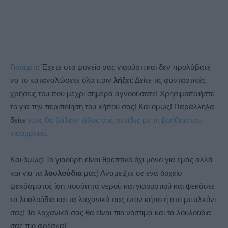
Γιαούρτι
: Έχετε στο ψυγείο σας γιαούρτι και δεν προλάβατε
να το καταναλώσετε όλο πριν
λήξει
; Δείτε τις φανταστικές
χρήσεις του που μέχρι σήμερα αγνοούσατε! Χρησιμοποιήστε
το για την περιποίηση του κήπου σας! Και όμως! Παράλληλα
δείτε
πως θα βάλετε τέλος στις ρυτίδες με τη βοήθεια του
γιαουρτιού
.
Και όμως! Το γιαούρτι είναι θρεπτικό όχι μόνο για εμάς αλλά
και για τα
λουλούδια
μας! Αναμείξτε σε ένα δοχείο
ψεκάσματος ίση ποσότητα νερού και γιαουρτιού και ψεκάστε
τα λουλούδια και τα λαχανικά σας στον κήπο ή στο μπαλκόνι
σας! Τα λαχανικά σας θα είναι πιο νόστιμα και τα λουλούδια
σας πιο φρέσκα!