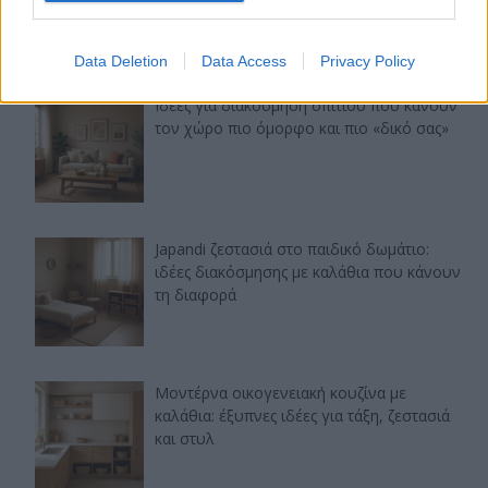
Data Deletion
Data Access
Privacy Policy
Ιδέες για διακόσμηση σπιτιού που κάνουν
τον χώρο πιο όμορφο και πιο «δικό σας»
Japandi ζεστασιά στο παιδικό δωμάτιο:
ιδέες διακόσμησης με καλάθια που κάνουν
τη διαφορά
Μοντέρνα οικογενειακή κουζίνα με
καλάθια: έξυπνες ιδέες για τάξη, ζεστασιά
και στυλ