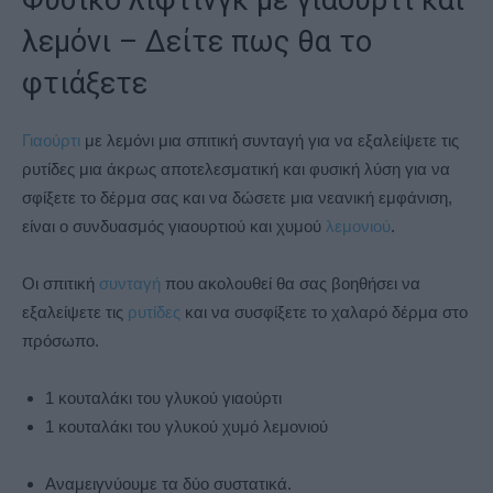
Φυσικό λίφτινγκ με γιαούρτι και
λεμόνι – Δείτε πως θα το
φτιάξετε
Γιαούρτι
με λεμόνι μια σπιτική συνταγή για να εξαλείψετε τις
ρυτίδες μια άκρως αποτελεσματική και φυσική λύση για να
σφίξετε το δέρμα σας και να δώσετε μια νεανική εμφάνιση,
είναι ο συνδυασμός γιαουρτιού και χυμού
λεμονιού
.
Οι σπιτική
συνταγή
που ακολουθεί θα σας βοηθήσει να
εξαλείψετε τις
ρυτίδες
και να συσφίξετε το χαλαρό δέρμα στο
πρόσωπο.
1 κουταλάκι του γλυκού γιαούρτι
1 κουταλάκι του γλυκού χυμό λεμονιού
Αναμειγνύουμε τα δύο συστατικά.