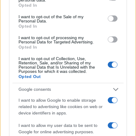
grant or deny consent to Google and its third-party tags to
Opted In
use your data for below specified purposes in below Google
Καλοκαιρινό εβδομαδιαίο μενού με 7
consent section.
I want to opt-out of the Sale of my
Personal Data.
ελαφριές ελληνικές συνταγές για
Opted In
όλη την οικογένεια
I want to opt-out of processing my
Personal Data for Targeted Advertising.
Καλοκαιρινό εβδομαδιαίο μενού με
Opted In
ελαφριές ελληνικές συνταγές για
κάθε μέρα
I want to opt-out of Collection, Use,
Retention, Sale, and/or Sharing of my
Personal Data that Is Unrelated with the
Purposes for which it was collected.
Καλοκαιρινό εβδομαδιαίο μενού με
Opted Out
ελαφριές ελληνικές συνταγές για
κάθε μέρα
Google consents
I want to allow Google to enable storage
related to advertising like cookies on web or
device identifiers in apps.
I want to allow my user data to be sent to
Google for online advertising purposes.