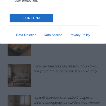
user protection.
Εύκολες ιδέες για αρχάριους: εκλεκτικό
στιλ με γήινες αποχρώσεις στη διακόσμηση
CONFIRM
Ταψί γλυκό με βανίλια και τραγανή
Data Deletion
Data Access
Privacy Policy
κρούστα
Ιδέες για διακόσμηση σπιτιού που κάνουν
τον χώρο πιο όμορφο και πιο «δικό σας»
Japandi ζεστασιά στο παιδικό δωμάτιο:
ιδέες διακόσμησης με καλάθια που κάνουν