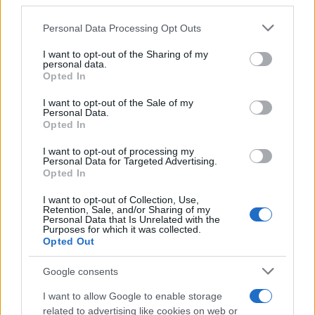
third parties.
Please note that this website/app uses one or more Google
Personal Data Processing Opt Outs
Προηγούμενο άρθρο
Επόμενο άρθρο
services and may gather and store information including but
Άκης Πετρετζίκης:
«Λαδένια»: Η λαχταριστή
not limited to your visit or usage behaviour. You may click to
I want to opt-out of the Sharing of my
Μαυρομάτικα με χόρτα
τυρόπιτα από πανέμορφο
personal data.
grant or deny consent to Google and its third-party tags to
Opted In
ελληνικό νησί
use your data for below specified purposes in below Google
consent section.
I want to opt-out of the Sale of my
Personal Data.
Opted In
ΠΑΡΟΜΟΙΑ ΑΡΘΡΑ
ΠΕΡΙΣΣΟΤΕΡΑ ΑΠΟ ΤΟΝ ΔΗΜΙΟΥΡΓΟ
I want to opt-out of processing my
Personal Data for Targeted Advertising.
Εύκολες ιδέες για αρχάριους:
Opted In
εκλεκτικό στιλ με γήινες
αποχρώσεις στη διακόσμηση
I want to opt-out of Collection, Use,
Retention, Sale, and/or Sharing of my
Personal Data that Is Unrelated with the
Ταψί γλυκό με βανίλια και τραγανή
Purposes for which it was collected.
Opted Out
κρούστα
Google consents
I want to allow Google to enable storage
Ιδέες για διακόσμηση σπιτιού που
related to advertising like cookies on web or
κάνουν τον χώρο πιο όμορφο και πιο