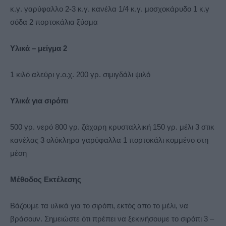
κ.γ. γαρύφαλλο 2-3 κ.γ. κανέλα 1/4 κ.γ. μοσχοκάρυδο 1 κ.γ
σόδα 2 πορτοκάλια ξύσμα
Υλικά – μείγμα 2
1 κιλό αλεύρι γ.ο.χ. 200 γρ. σιμιγδάλι ψιλό
Υλικά για σιρόπι
500 γρ. νερό 800 γρ. ζάχαρη κρυσταλλική 150 γρ. μέλι 3 στικ
κανέλας 3 ολόκληρα γαρύφαλλα 1 πορτοκάλι κομμένο στη
μέση
Μέθοδος Εκτέλεσης
Βάζουμε τα υλικά για το σιρόπι, εκτός απο το μέλι, να
βράσουν. Σημειώστε ότι πρέπει να ξεκινήσουμε το σιρόπι 3 –