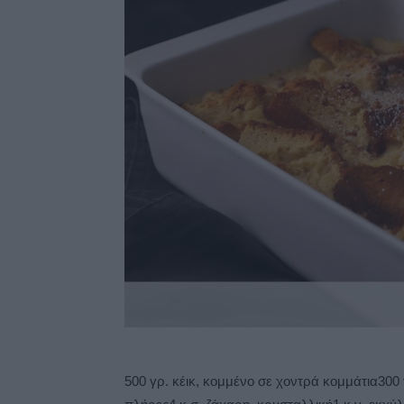
500 γρ. κέικ, κομμένο σε χοντρά κομμάτια30