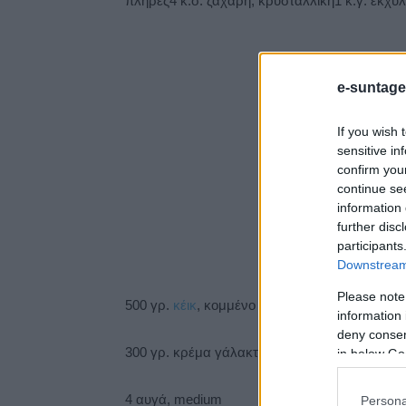
πλήρες4 κ.σ. ζάχαρη, κρυσταλλική1 κ.γ. εκχύ
e-suntage
If you wish 
sensitive in
confirm you
continue se
information 
further disc
participants
Downstream 
Please note
500 γρ.
κέικ
, κομμένο σε χοντρά κομμάτια
information 
deny consent
300 γρ. κρέμα γάλακτος, πλήρης
in below Go
4 αυγά, medium
Persona