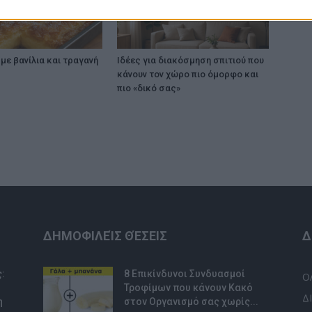
με βανίλια και τραγανή
Ιδέες για διακόσμηση σπιτιού που
κάνουν τον χώρο πιο όμορφο και
πιο «δικό σας»
ΔΗΜΟΦΙΛΕΊΣ ΘΈΣΕΙΣ
Δ
:
8 Επικίνδυνοι Συνδυασμοί
Ο
Τροφίμων που κάνουν Κακό
Δ
η
στον Οργανισμό σας χωρίς...