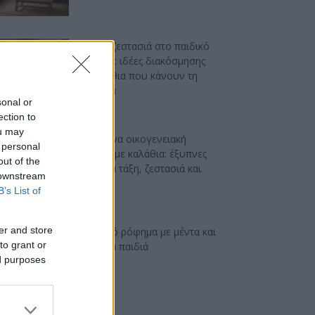
Japandi ζεστασιά στο παιδικό
δωμάτιο: ιδέες διακόσμησης
με καλάθια που κάνουν τη
διαφορά
sonal or
ection to
ou may
Μοντέρνα οικογενειακή
 personal
κουζίνα με καλάθια: έξυπνες
out of the
ιδέες για τάξη, ζεστασιά και
 downstream
στυλ
B’s List of
er and store
Δροσερό ρόφημα με μέντα και
to grant or
μήλο για παιδιά
ed purposes