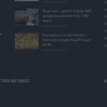
10 Αυγούστου, 2022
Γ
Δ
Ψωμί από… χρυσό! Ζυγίζει 400
γραμμάρια και κοστίζει 1380
Κ
ευρώ!
Π
22 Ιανουαρίου, 2020
Ζ
ού
Συνταγή για το πιο Εύκολο
Μ
Παστίτσιο χωρίς Κιμά Έτοιμο
σε 45...
Θ
9 Αυγούστου, 2022
ΤΙΚΆ ΜΕ ΕΜΆΣ
Α