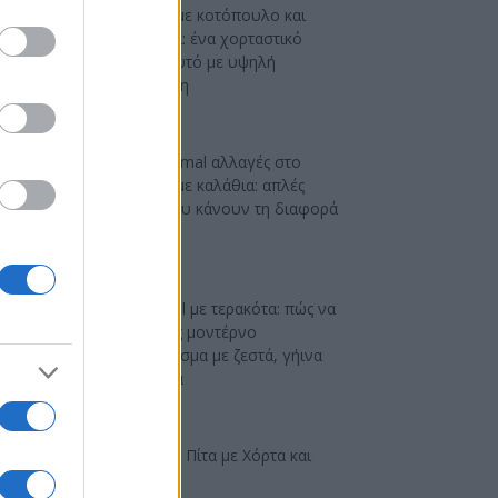
Αρακάς με κοτόπουλο και
γιαούρτι: ένα χορταστικό
μαγειρευτό με υψηλή
πρωτεΐνη
DIY minimal αλλαγές στο
μπάνιο με καλάθια: απλές
ιδέες που κάνουν τη διαφορά
Industrial με τερακότα: πώς να
πετύχεις μοντέρνο
αποτέλεσμα με ζεστά, γήινα
χρώματα
Ελαφριά Πίτα με Χόρτα και
Φέτα