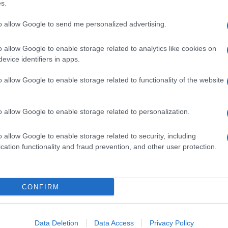
s.
to allow Google to send me personalized advertising.
o allow Google to enable storage related to analytics like cookies on
evice identifiers in apps.
o allow Google to enable storage related to functionality of the website
Επόμενο άρθρο
Κόβει σε κύβους τις πατάτες, τις αλευρώνει
o allow Google to enable storage related to personalization.
και προσθέτει σκόρδο και κρεμμύδι – Θα
ξετρελαθείτε με το αποτέλεσμα
o allow Google to enable storage related to security, including
cation functionality and fraud prevention, and other user protection.
Ν ΔΗΜΙΟΥΡΓΟ
CONFIRM
Data Deletion
Data Access
Privacy Policy