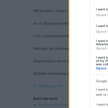
I want t
460 ml γάλα, πλήρες
Opted 
4 κ.σ. ζάχαρη, κρυσταλλική
I want t
Opted 
1 κ.γ. εκχύλισμα βανίλιας
I want 
Advertis
Opted 
Βούτυρο, για το άλειμμα
I want t
of my P
Ζάχαρη άχνη, για το σερβίρισμα
was col
Opted 
Διάβασε τη συνέχεια στο
giorgostsoulis.com
Google 
Το διαβάσαμε εδώ
I want t
web or d
Δείτε και αυτά
I want t
Εύκολες ιδέες για αρχάριους: εκλεκτικό στ