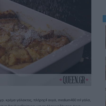
0 γρ. κρέμα γάλακτος, πλήρης4 αυγά, medium460 ml γάλα,