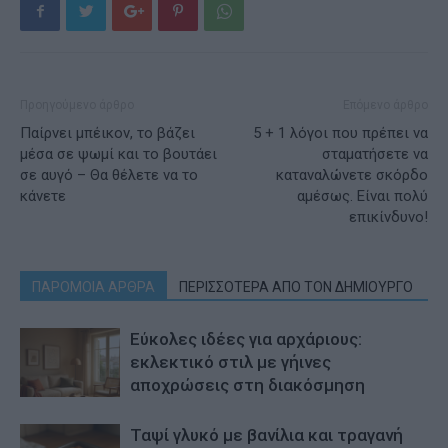
Προηγούμενο άρθρο
Επόμενο άρθρο
Παίρνει μπέικον, το βάζει
5 + 1 λόγοι που πρέπει να
μέσα σε ψωμί και το βουτάει
σταματήσετε να
σε αυγό – Θα θέλετε να το
καταναλώνετε σκόρδο
κάνετε
αμέσως. Είναι πολύ
επικίνδυνο!
ΠΑΡΟΜΟΙΑ ΑΡΘΡΑ
ΠΕΡΙΣΣΟΤΕΡΑ ΑΠΟ ΤΟΝ ΔΗΜΙΟΥΡΓΟ
Εύκολες ιδέες για αρχάριους:
εκλεκτικό στιλ με γήινες
αποχρώσεις στη διακόσμηση
Ταψί γλυκό με βανίλια και τραγανή