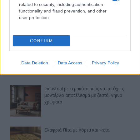
related to security, including authentication
Αρακάς με κοτόπουλο και γιαούρτι: ένα
functionality and fraud prevention, and other
χορταστικό μαγειρευτό με υψηλή πρωτεΐνη
user protection.
CONFIRM
DIY minimal αλλαγές στο μπάνιο με
καλάθια: απλές ιδέες που κάνουν τη
διαφορά
Data Deletion
Data Access
Privacy Policy
Industrial με τερακότα: πώς να πετύχεις
μοντέρνο αποτέλεσμα με ζεστά, γήινα
χρώματα
Ελαφριά Πίτα με Χόρτα και Φέτα