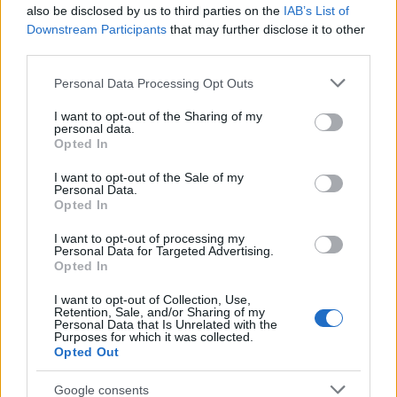
also be disclosed by us to third parties on the
IAB’s List of
Downstream Participants
that may further disclose it to other
third parties.
Τελευταία άρθρα
Please note that this website/app uses one or more Google
Personal Data Processing Opt Outs
services and may gather and store information including but
Εύκολες ιδέες για αρχάριους: εκλεκτικό
not limited to your visit or usage behaviour. You may click to
I want to opt-out of the Sharing of my
στιλ με γήινες αποχρώσεις στη διακόσμηση
personal data.
grant or deny consent to Google and its third-party tags to
Opted In
use your data for below specified purposes in below Google
consent section.
I want to opt-out of the Sale of my
Personal Data.
Opted In
Ταψί γλυκό με βανίλια και τραγανή
I want to opt-out of processing my
κρούστα
Personal Data for Targeted Advertising.
Opted In
I want to opt-out of Collection, Use,
Retention, Sale, and/or Sharing of my
Personal Data that Is Unrelated with the
Purposes for which it was collected.
Ιδέες για διακόσμηση σπιτιού που κάνουν
Opted Out
τον χώρο πιο όμορφο και πιο «δικό σας»
Google consents