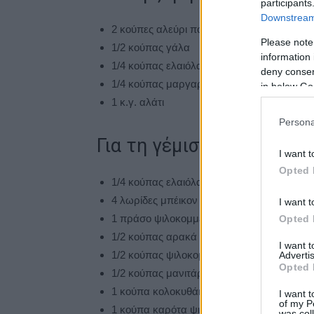
participants
Downstream 
2 κούπες αλεύρι που φουσκώνει μόνο του
Please note
1/2 κούπας γάλα
information 
1/4 κούπας ελαιόλαδο
deny consent
1/4 κούπας μαργαρίνη
in below Go
1 κ.γ. αλάτι
Persona
Για τη γέμιση:
I want t
Opted 
1/4 κούπας ελαιόλαδο
4 λωρίδες μπέικον ψιλοκομμένο
I want t
1 πράσο ψιλοκομμένο
Opted 
1/2 κούπας αρακά
I want 
1/2 κούπας ψιλοκομμένη κόκκινη ή/και πρά
Advertis
Opted 
1/2 κούπας μανιτάρια σε φετάκια (κονσέρβ
1 κούπα κολοκυθάκια σε φετάκια
I want t
of my P
1 κούπα καρότα ψιλοκομμένα
was col