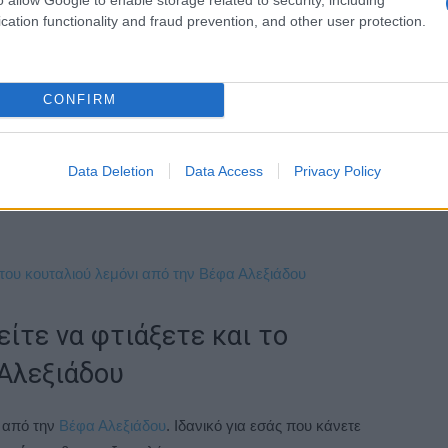
αι σιγοβράζουμε για 10 λεπτά. Αφήνουμε λίγο να πέσει η
cation functionality and fraud prevention, and other user protection.
φύλλο. Πασπαλίζουμε με τη γραβιέρα. Αραδιάζουμε από
το
μίγμα
αυγών με γάλα. Πασπαλίζουμε με ρίγανη και
CONFIRM
ς πάνω-κάτω αντιστάσεις περίπου 60 λεπτά και μετά
δίσει και η επιφάνεια και το φύλλο.
Data Deletion
Data Access
Privacy Policy
κόψουμε. Καλό είναι να καταναλωθεί μέσα σε μια μέρα.
 του κουταλιού λεμόνι από την Βέφα Αλεξιάδου
είτε να φτιάξετε και το
Αλεξιάδου
 από την
Βέφα Αλεξιάδου
. Ιδανικό για εσάς που κάνετε