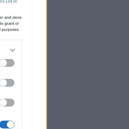
B’s List of
er and store
to grant or
ed purposes