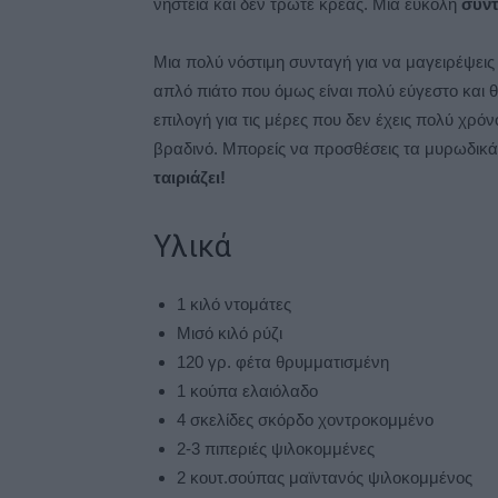
νηστεία και δεν τρώτε κρέας. Μια εύκολη
συντ
Μια πολύ νόστιμη συνταγή για να μαγειρέψει
απλό πιάτο που όμως είναι πολύ εύγεστο και θυ
επιλογή για τις μέρες που δεν έχεις πολύ χρόν
βραδινό. Μπορείς να προσθέσεις τα μυρωδικά τ
ταιριάζει!
Υλικά
1 κιλό ντομάτες
Μισό κιλό ρύζι
120 γρ. φέτα θρυμματισμένη
1 κούπα ελαιόλαδο
4 σκελίδες σκόρδο χοντροκομμένο
2-3 πιπεριές ψιλοκομμένες
2 κουτ.σούπας μαϊντανός ψιλοκομμένος