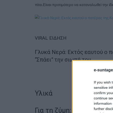
πίτα.Είναι προτιμότερο να καταναλωθεί την ίδ
VIRAL ΕΙΔΗΣΗ
Γλυκά Νερά: Εκτός εαυτού ο π
“Σπάει” την σιωπή του
e-suntage
If you wish 
sensitive in
Υλικά
confirm you
continue se
information 
Για τη ζύμη:
further disc