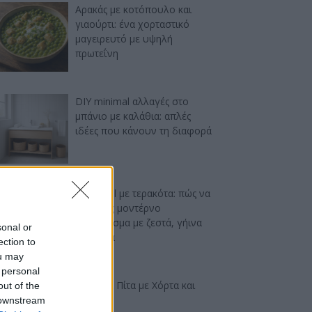
Αρακάς με κοτόπουλο και
γιαούρτι: ένα χορταστικό
μαγειρευτό με υψηλή
πρωτεΐνη
DIY minimal αλλαγές στο
μπάνιο με καλάθια: απλές
ιδέες που κάνουν τη διαφορά
Industrial με τερακότα: πώς να
πετύχεις μοντέρνο
αποτέλεσμα με ζεστά, γήινα
sonal or
χρώματα
ection to
ou may
 personal
Ελαφριά Πίτα με Χόρτα και
out of the
Φέτα
 downstream