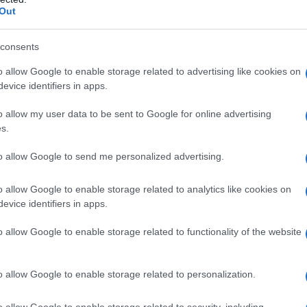
Out
αβιέρα
consents
γάλα
o allow Google to enable storage related to advertising like cookies on
evice identifiers in apps.
o allow my user data to be sent to Google for online advertising
s.
to allow Google to send me personalized advertising.
o allow Google to enable storage related to analytics like cookies on
evice identifiers in apps.
 ενωθούν. Αφήνουμε 30 λεπτά.
o allow Google to enable storage related to functionality of the website
ουμε σε βουτυρωμένο και αλευρωμένο ταψί 30 εκατοστών
 τοιχώματα. Αν έχουμε
ταρτιέρα
ακόμη καλύτερα.
o allow Google to enable storage related to personalization.
 το μπέικον για 3-4 λεπτά. Προσθέτουμε το πράσο και
με τα υπόλοιπα λαχανικά, αλάτι, πιπέρι, γαρύφαλλο,
o allow Google to enable storage related to security, including