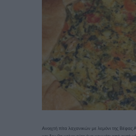
Ανοιχτή πίτα λαχανικών με λεμόνι της Βέφας Αλ