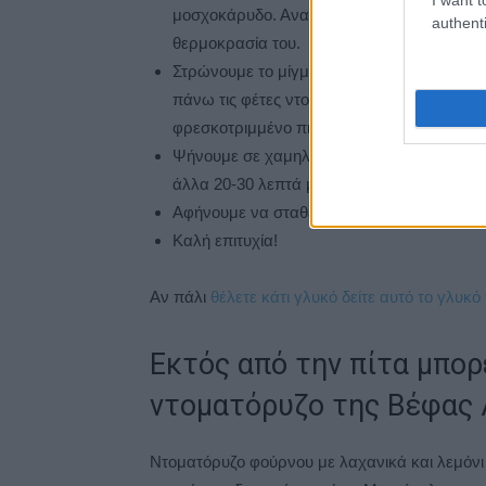
μοσχοκάρυδο. Ανακατεύουμε, σκεπάζουμε κ
authenti
θερμοκρασία του.
Στρώνουμε το μίγμα λαχανικών πάνω στο 
πάνω τις φέτες ντομάτας. Περιχύνουμε με 
φρεσκοτριμμένο πιπέρι.
Ψήνουμε σε χαμηλή θέση στους 180 βαθμού
άλλα 20-30 λεπτά μόνον κάτω. Πρέπει να ρο
Αφήνουμε να σταθεί 15-20 λεπτά πριν την 
Καλή επιτυχία!
Αν πάλι
θέλετε κάτι γλυκό δείτε αυτό το γλυκό
Εκτός από την πίτα μπορ
ντοματόρυζο της Βέφας 
Ντοματόρυζο φούρνου με λαχανικά και λεμόνι