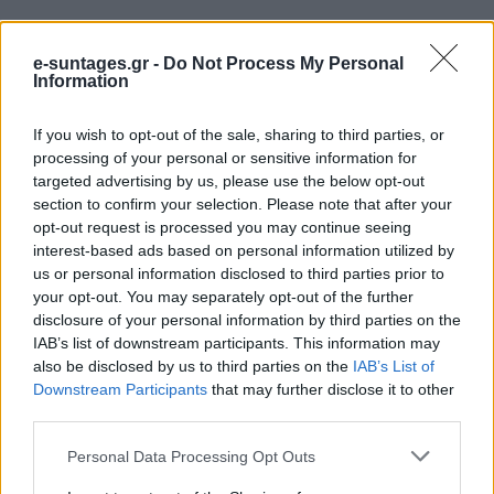
Δεν είναι λίγα τα
φάρμακα
τα οποία προκαλούν φούσκωμα.
Μεταξύ αυτών είναι τα αντισυλληπτικά λόγω της επίδρασης
e-suntages.gr -
Do Not Process My Personal
Information
των οιστρογόνων στο γαστρεντερικό καθώς επίσης ορισμένα
αντιβιοτικά τα οποία μαζί με τα κακά βακτήρια, σκοτώνουν
If you wish to opt-out of the sale, sharing to third parties, or
και τα καλά βακτήρια που είναι απαραίτητα για την υγεία του
processing of your personal or sensitive information for
εντέρου. Το αποτέλεσμα είναι δυσκοιλιότητα και αέρια.
targeted advertising by us, please use the below opt-out
section to confirm your selection. Please note that after your
opt-out request is processed you may continue seeing
Καλό είναι να περιορίσεις τη
χρήση από το καλαμάκι
όταν
interest-based ads based on personal information utilized by
πίνεις τα ροφήματά σου. Θα πρέπει να το αποφεύγεις όσο
us or personal information disclosed to third parties prior to
πιο πολύ μπορείς μιας και κατά την κατάπιση, καταπίνεις και
your opt-out. You may separately opt-out of the further
τον αέρα, ο οποίος καταλήγει στο έντερο, προκαλώντας σου
disclosure of your personal information by third parties on the
IAB’s list of downstream participants. This information may
φούσκωμα.
also be disclosed by us to third parties on the
IAB’s List of
Downstream Participants
that may further disclose it to other
third parties.
Please note that this website/app uses one or more Google
Personal Data Processing Opt Outs
services and may gather and store information including but
Τα
ανθρακούχα
ποτά θα πρέπει να τα αποφεύγεις όχι μόνο