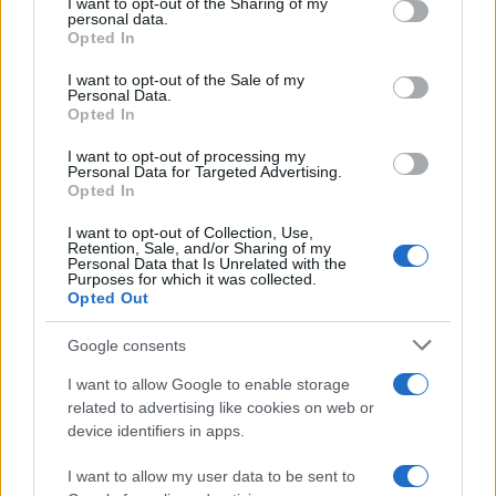
not limited to your visit or usage behaviour. You may click to
I want to opt-out of the Sharing of my
personal data.
λόγω της ασπαρτάμης που περιέχουν και προκαλούν
grant or deny consent to Google and its third-party tags to
Opted In
use your data for below specified purposes in below Google
φούσκωμα αλλά και εξαιτίας του ανθρακικού. Η κατανάλωσή
consent section.
I want to opt-out of the Sale of my
τους συνεπάγεται αυτομάτως και περισσότερα αέρια στο
Personal Data.
στομάχι και στο έντερο.
Opted In
I want to opt-out of processing my
Αν πάσχεις από το
σύνδρομο ευερέθιστου εντέρου
, τότε
Personal Data for Targeted Advertising.
Opted In
μπορεί να προκληθεί διάρροια ή δυσκοιλιότητα και σε
ορισμένους και τα δύο. Ειδικα εμείς οι γυναίκες
I want to opt-out of Collection, Use,
Retention, Sale, and/or Sharing of my
φουσκώνουμε κατευθείαν και πολλές φορές συνοδεύεται και
Personal Data that Is Unrelated with the
Purposes for which it was collected.
με πόνο.
Opted Out
Κάποιοι
καρκίνοι
, όπως εκείνος του παχέος εντέρου αλλά
Google consents
και των ωοθηκών, εκδηλώνονται με φούσκωμα στην κοιλιά.
I want to allow Google to enable storage
Ειδικά στις γυναίκες με καρκίνο των ωοθηκών,
related to advertising like cookies on web or
συσσωρεύεται υγρό στην περιοχή της κοιλιάς που προκαλεί
device identifiers in apps.
φούσκωμα. Το φούσκωμα συνοδεύεται από πόνο στην κοιλιά
I want to allow my user data to be sent to
και απώλεια βάρους.