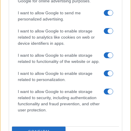
Google for online advertising purposes.
Το διαβάσαμε εδώ
I want to allow Google to send me
personalized advertising.
Δείτε και αυτά
I want to allow Google to enable storage
Εύκολες ιδέες για αρχάριους: εκλεκτικό στιλ με γήινες
related to analytics like cookies on web or
αποχρώσεις στη διακόσμηση
device identifiers in apps.
I want to allow Google to enable storage
related to functionality of the website or app.
I want to allow Google to enable storage
related to personalization.
I want to allow Google to enable storage
related to security, including authentication
Προηγούμενο άρθρο
Επόμενο άρθρο
functionality and fraud prevention, and other
Popcorn κοτόπουλου με
Άκης Πετρετζίκης: Trifle με
user protection.
Τσιπότλε έχεις δοκιμάσει; Αν
τσουρέκι
όχι ήρθε η ώρα