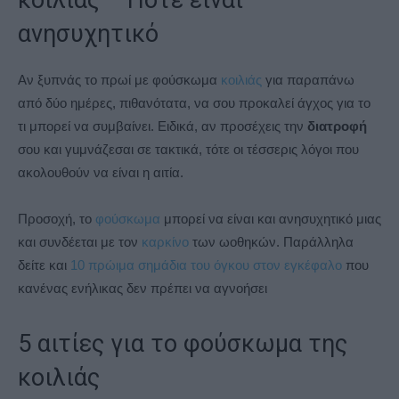
κοιλιάς – Πότε είναι
ανησυχητικό
Αν ξυπνάς το πρωί με φούσκωμα
κοιλιάς
για παραπάνω
από δύο ημέρες, πιθανότατα, να σου προκαλεί άγχος για το
τι μπορεί να συμβαίνει. Ειδικά, αν προσέχεις την
διατροφή
σου και γuμνάζεσαι σε τακτικά, τότε οι τέσσερις λόγοι που
ακολουθούν να είναι η αιτία.
Προσοχή, το
φούσκωμα
μπορεί να είναι και ανησυχητικό μιας
και συνδέεται με τον
καρκίνο
των ωοθηκών. Παράλληλα
δείτε και
10 πρώιμα σημάδια του όγκου στον εγκέφαλο
που
κανένας ενήλικας δεν πρέπει να αγνοήσει
5 αιτίες για το φούσκωμα της
κοιλιάς