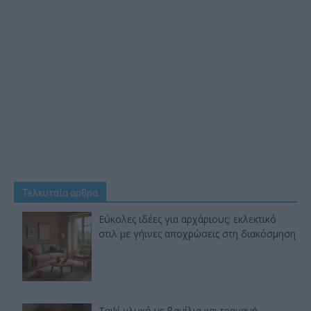
Τελευταία άρθρα
Εύκολες ιδέες για αρχάριους: εκλεκτικό
στιλ με γήινες αποχρώσεις στη διακόσμηση
Ταψί γλυκό με βανίλια και τραγανή