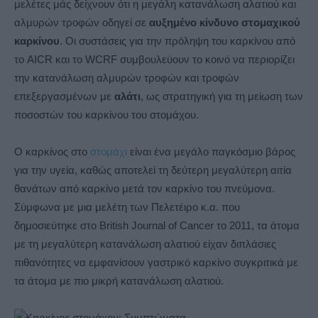
μελέτες μάς δείχνουν ότι η μεγάλη κατανάλωση αλατιού και
αλμυρών τροφών οδηγεί σε
αυξημένο κίνδυνο στομαχικού
καρκίνου
. Οι συστάσεις για την πρόληψη του καρκίνου από
το AICR και το WCRF συμβουλεύουν το κοινό να περιορίζει
την κατανάλωση αλμυρών τροφών και τροφών
επεξεργασμένων με
αλάτι
, ως στρατηγική για τη μείωση των
ποσοστών του καρκίνου του στομάχου.
Ο καρκίνος στο
στομάχι
είναι ένα μεγάλο παγκόσμιο βάρος
για την υγεία, καθώς αποτελεί τη δεύτερη μεγαλύτερη αιτία
θανάτων από καρκίνο μετά τον καρκίνο του πνεύμονα.
Σύμφωνα με μια μελέτη των Πελετέιρο κ.α. που
δημοσιεύτηκε στο British Journal of Cancer το 2011, τα άτομα
με τη μεγαλύτερη κατανάλωση αλατιού είχαν διπλάσιες
πιθανότητες να εμφανίσουν γαστρικό καρκίνο συγκριτικά με
τα άτομα με πιο μικρή κατανάλωση αλατιού.