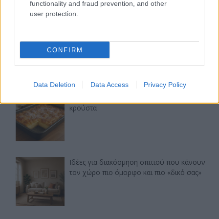
functionality and fraud prevention, and other
user protection.
Τελευταία άρθρα
Εύκολες ιδέες για αρχάριους: εκλεκτικό
στιλ με γήινες αποχρώσεις στη διακόσμηση
CONFIRM
Data Deletion
Data Access
Privacy Policy
Ταψί γλυκό με βανίλια και τραγανή
κρούστα
Ιδέες για διακόσμηση σπιτιού που κάνουν
τον χώρο πιο όμορφο και πιο «δικό σας»