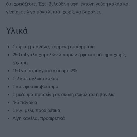
ό,τι χρειάζεστε. Έχει βελούδινη υφή, έντονη γεύση κακάο και
γίνεται σε λίγα μόνο λεπτά, χωρίς να βαραίνει.
Υλικά
1 ώριμη μπανάνα, κομμένη σε κομμάτια
250 ml γάλα χαμηλών λιπαρών ή φυτικό ρόφημα χωρίς
ζάχαρη
150 γρ. στραγγιστό γιαούρτι 2%
1-2 κ.σ. άγλυκο κακάο
1 κ.σ. φυστικοβούτυρο
1 μεζούρα πρωτεΐνη σε σκόνη σοκολάτα ή βανίλια
4-5 παγάκια
1 κ.γ. μέλι, προαιρετικά
Λίγη κανέλα, προαιρετικά