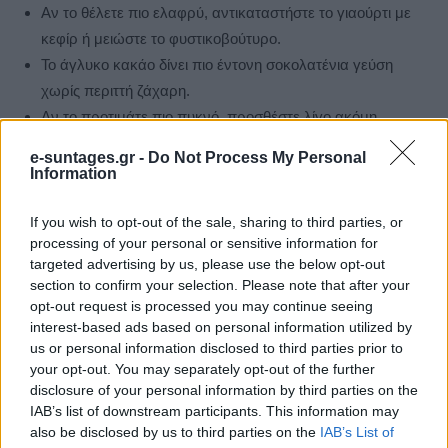
Αν το θέλετε πιο ελαφρύ, αντικαταστήστε το γιαούρτι με
κεφίρ ή μειώστε το φυστικοβούτυρο.
Το άγλυκο κακάο δίνει πιο έντονη σοκολατένια γεύση
χωρίς περιττή ζάχαρη.
Αν το προτιμάτε πιο πυκνό, προσθέστε λίγο ακόμη
γιαούρτι ή λιγότερο γάλα.
e-suntages.gr -
Do Not Process My Personal
Μπορεί να γίνει και σαν after workout ρόφημα, αφού
Information
προσφέρει ωραίο συνδυασμό πρωτεΐνης και
υδατανθράκων.
If you wish to opt-out of the sale, sharing to third parties, or
processing of your personal or sensitive information for
targeted advertising by us, please use the below opt-out
Δείτε και αυτά
section to confirm your selection. Please note that after your
Εύκολες ιδέες για αρχάριους: εκλεκτικό στιλ με γήινες
opt-out request is processed you may continue seeing
αποχρώσεις στη διακόσμηση
interest-based ads based on personal information utilized by
us or personal information disclosed to third parties prior to
your opt-out. You may separately opt-out of the further
disclosure of your personal information by third parties on the
IAB’s list of downstream participants. This information may
also be disclosed by us to third parties on the
IAB’s List of