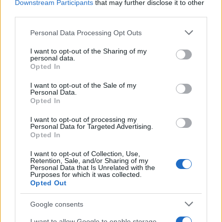
Downstream Participants
that may further disclose it to other
third parties.
Please note that this website/app uses one or more Google
Personal Data Processing Opt Outs
Προηγούμενο άρθρο
Επόμενο άρθρο
services and may gather and store information including but
Δροσερή λεμονάδα με μέντα
Λαβράκι φούρνου με
not limited to your visit or usage behaviour. You may click to
I want to opt-out of the Sharing of my
personal data.
και αγγούρι για το καθημερινό
ντοματίνια, λεμόνι και
grant or deny consent to Google and its third-party tags to
Opted In
τραπέζι
μυρωδικά: το πιο εύκολο
use your data for below specified purposes in below Google
καλοκαιρινό ψάρι
consent section.
I want to opt-out of the Sale of my
Personal Data.
Opted In
ΠΑΡΟΜΟΙΑ ΑΡΘΡΑ
ΠΕΡΙΣΣΟΤΕΡΑ ΑΠΟ ΤΟΝ ΔΗΜΙΟΥΡΓΟ
I want to opt-out of processing my
Personal Data for Targeted Advertising.
Opted In
Δροσερό ρόφημα με μέντα και μήλο
για παιδιά
I want to opt-out of Collection, Use,
Retention, Sale, and/or Sharing of my
Personal Data that Is Unrelated with the
Purposes for which it was collected.
Opted Out
Καραμελωμένο φρέντο με κανέλα
και βανίλια: ένα δροσερό ρόφημα
Google consents
καφέ για κάθε στιγμή
I want to allow Google to enable storage