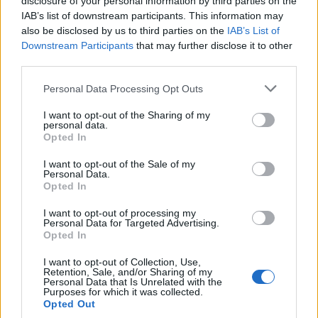
disclosure of your personal information by third parties on the
IAB’s list of downstream participants. This information may
also be disclosed by us to third parties on the
IAB’s List of
Ιδανικό ορεκτικό ή συνοδευτικό ποτού όχι μόνο για ταινία
Downstream Participants
that may further disclose it to other
third parties.
αλλά και για μια βραδιά με φίλους στο σπίτι, που δεν θέλετε
να παραγγείλετε ή περιμένετε να έρθει η παραγγελία απ’
Please note that this website/app uses one or more Google
Personal Data Processing Opt Outs
έξω.
services and may gather and store information including but
not limited to your visit or usage behaviour. You may click to
I want to opt-out of the Sharing of my
personal data.
grant or deny consent to Google and its third-party tags to
Υλικά για 8 μερίδες:
Opted In
use your data for below specified purposes in below Google
consent section.
I want to opt-out of the Sale of my
4 φλιτζάνια τριμμένο τσένταρ
Personal Data.
Opted In
1 φλιτζάνι + επιπλέον 2 κουτ. σούπας αλεύρι για όλες τις
χρήσεις
I want to opt-out of processing my
Personal Data for Targeted Advertising.
1,5 κουτ. γλυκού χοντρό αλάτι
Opted In
¼ κουτ. γλυκού πιπέρι καγιέν
I want to opt-out of Collection, Use,
¼ φλιτζανιού ψιλοκομμένες καuτερές πιπεριές τσίλι
Retention, Sale, and/or Sharing of my
Personal Data that Is Unrelated with the
5 κουτ. σούπας βούτυρο κομμένο σε κομμάτια
Purposes for which it was collected.
3 κουτ. σούπας σουσάμι μαύρο ή λευκό.
Opted Out