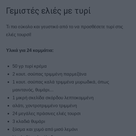
Γεμιστές ελιές με τυρί
Τι πιο εύκολο και γευστικό από το να προσθέσετε τυρί στις
ελιές τουρσί!
Υλικά για 24 κομμάτια:
50 γρ τυρί κρέμα
2 κουτ. σούπας τριμμένη παρμεζάνα
1 κουτ. σούπας καλά τριμμένα μυρωδικά, όπως
μαιντανός, θυμάρι…
1 μικρή σκελίδα σκόρδου λεπτοκομμένη
αλάτι, χοντροτριμμένο τριμμένη
24 μεγάλες πράσινες ελιές τουρσι
3 κλαδιά θυμάρι
ξύσμα και χυμό από μισό λεμόνι