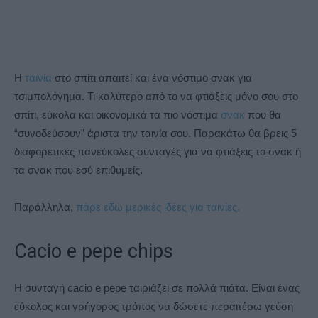
Η
ταινία
στο σπίτι απαιτεί και ένα νόστιμο σνακ για
τσιμπολόγημα. Τι καλύτερο από το να φτιάξεις μόνο σου στο
σπίτι, εύκολα και οικονομικά τα πιο νόστιμα
σνακ
που θα
“συνοδεύσουν” άριστα την ταινία σου. Παρακάτω θα βρεις 5
διαφορετικές πανεύκολες συνταγές για να φτιάξεις το σνακ ή
τα σνακ που εσύ επιθυμείς.
Παράλληλα,
πάρε εδώ μερικές ιδέες για ταινίες.
Cacio e pepe chips
Η συνταγή cacio e pepe ταιριάζει σε πολλά πιάτα. Είναι ένας
εύκολος και γρήγορος τρόπος να δώσετε περαιτέρω γεύση