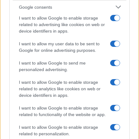
Google consents
Διαδικασία:
I want to allow Google to enable storage
related to advertising like cookies on web or
Χτυπάμε στο μίξερ το αλεύρι, το τυρί, το αλάτι και το
device identifiers in apps.
καγιέν μέχρι να ομογενοποιηθούν. Στη συνέχεια
προσθέτουμε τις πιπεριές και χτυπάμε λίγο ακόμη μέχρι
I want to allow my user data to be sent to
το μείγμα να αποκτήσει ένα κίτρινο χρώμα. Προσθέτουμε
Google for online advertising purposes.
το βούτυρο και χτυπάμε λίγο ακόμη, ενώ στη συνέχεια
I want to allow Google to send me
ρίχνουμε στο μείγμα 2 κουτ. σούπας παγωμένο νερό.
personalized advertising.
Δοκιμάζουμε να δούμε αν η ζύμη κολλάει στα χέρια. Αν
είναι σκληρή, προσθέτουμε 1 ακόμη κουτ. σούπας
I want to allow Google to enable storage
related to analytics like cookies on web or
παγωμένο νερό.
device identifiers in apps.
Μεταφέρουμε τη ζύμη στον πάγκο της κουζίνας και
παίρνουμε τον πλάστη για να ανοίξουμε ένα λεπτό
I want to allow Google to enable storage
φύλλο, διαμέτρου 2’’. Στη συνέχεια πασπαλίζουμε το
related to functionality of the website or app.
φύλλο με το σουσάμι και το πιέζουμε με τα χέρια μας,
I want to allow Google to enable storage
ώστε να ενσωματωθεί στη ζύμη. Αφαιρούμε το σουσάμι
related to personalization.
που δεν έχει ενσωματωθεί στη ζύμη. Τυλίγουμε σε ρολό