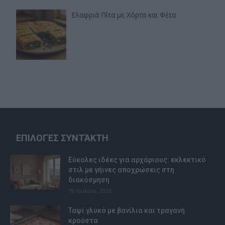
Ελαφριά Πίτα με Χόρτα και Φέτα
ΕΠΙΛΟΓΈΣ ΣΥΝΤΆΚΤΗ
Εύκολες ιδέες για αρχάριους: εκλεκτικό
στιλ με γήινες αποχρώσεις στη
διακόσμηση
19 Ιουλίου, 2026
Ταψί γλυκό με βανίλια και τραγανή
κρούστα