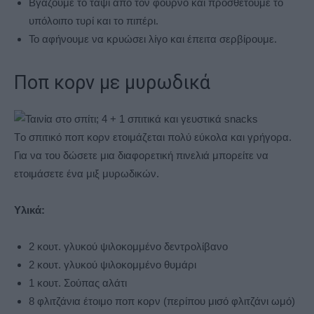
Βγάζουμε το ταψί από τον φούρνο και προσθέτουμε το
υπόλοιπο τυρί και το πιπέρι.
Το αφήνουμε να κρυώσει λίγο και έπειτα σερβίρουμε.
Ποπ κορν με μυρωδικά
Tο σπιτικό ποπ κορν ετοιμάζεται πολύ εύκολα και γρήγορα.
Για να του δώσετε μια διαφορετική πινελιά μπορείτε να
ετοιμάσετε ένα μιξ μυρωδικών.
Υλικά:
2 κουτ. γλυκού ψιλοκομμένο δεντρολίβανο
2 κουτ. γλυκού ψιλοκομμένο θυμάρι
1 κουτ. Σούπας αλάτι
8 φλιτζάνια έτοιμο ποπ κορν (περίπου μισό φλιτζάνι ωμό)