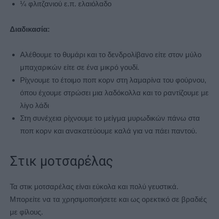
¼ φλιτζανιού ε.π. ελαιόλαδο
Διαδικασία:
Αλέθουμε το θυμάρι και το δενδρολίβανο είτε στον μύλο
μπαχαρικών είτε σε ένα μικρό γουδί.
Ρίχνουμε το έτοιμο ποπ κορν στη λαμαρίνα του φούρνου,
όπου έχουμε στρώσει μια λαδόκολλα και το ραντίζουμε με
λίγο λάδι
Στη συνέχεια ρίχνουμε το μείγμα μυρωδικών πάνω στα
ποπ κορν και ανακατεύουμε καλά για να πάει παντού.
Στικ μοτσαρέλας
Τα στικ μοτσαρέλας είναι εύκολα και πολύ γευστικά.
Μπορείτε να τα χρησιμοποιήσετε και ως ορεκτικό σε βραδιές
με φίλους.