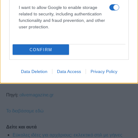
τη ζύμη σε μια πλαστική μεμβράνη και την αφήνουμε να
I want to allow Google to enable storage
related to security, including authentication
ξεκουραστεί στο ψυγείο από 2 ώρες έως και 2 μέρες.
functionality and fraud prevention, and other
Προθερμαίνουμε τον φούρνο στους 180 °C. Βγάζουμε το
user protection.
ρολό της ζύμης από το ψυγείο και το κόβουμε σε λεπτές
φέτες, τις οποίες τοποθετούμε σε ταψί που έχουμε
«ντύσει» με λαδόκολλα. Κάνουμε μικρές τρύπες σε κάθε
CONFIRM
κράκερ για να ψηθεί ομοιόμορφα και να μη φουσκώσει.
Ψήνουμε για 25-30 λεπτά μέχρι να ροδίσουν. Τα
αφήνουμε να κρυώσουν προτού τα σερβίρουμε. Όταν
Data Deletion
Data Access
Privacy Policy
κρυώσουν θα είναι πολύ τραγανά.
Πηγή:
olivemagazine.gr
Το διαβάσαμε εδώ
Δείτε και αυτά
Εύκολες ιδέες για αρχάριους: εκλεκτικό στιλ με γήινες