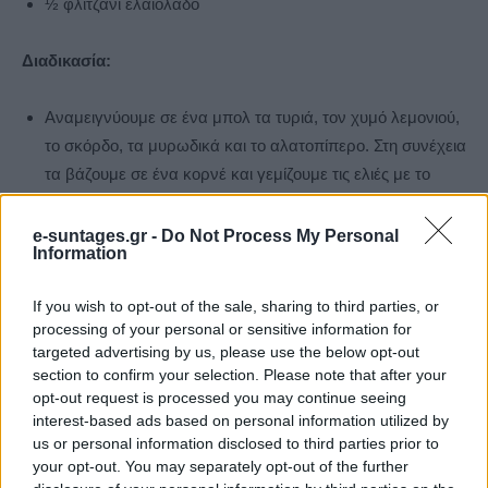
½ φλιτζάνι ελαιόλαδο
Διαδικασία:
Αναμειγνύουμε σε ένα μπολ τα τυριά, τον χυμό λεμονιού,
το σκόρδο, τα μυρωδικά και το αλατοπίπερο. Στη συνέχεια
τα βάζουμε σε ένα κορνέ και γεμίζουμε τις ελιές με το
μείγμα.
Τοποθετούμε τις ελιές σε ένα ρηχό πιάτο μαζί με τα
e-suntages.gr -
Do Not Process My Personal
Information
κλωνάρια θυμαριού και το ξύσμα λεμονιού και ρίχνουμε
από πάνω τους το λάδι.
If you wish to opt-out of the sale, sharing to third parties, or
Τις σκεπάζουμε και τις αφήνουμε για κάποιες ώρες στο
processing of your personal or sensitive information for
ψυγείο. Προτού τις καταναλώσουμε, φροντίζουμε να τις
targeted advertising by us, please use the below opt-out
έχουμε βγάλει εγκαίρως από το ψυγείο για να είναι σε
section to confirm your selection. Please note that after your
opt-out request is processed you may continue seeing
θερμοκρασία δωματίου.
interest-based ads based on personal information utilized by
us or personal information disclosed to third parties prior to
Καuτερά κράκερς τυριού
your opt-out. You may separately opt-out of the further