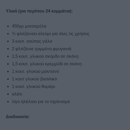
Υλικά (για περίπου 24 κομμάτια):
450γρ μοτσαρέλα
¾ φλιτζανιού αλεύρι για όλες τις χρήσεις
3 κουτ. σούπας γάλα
2 φλιτζάνια τριμμένη φρυγανιά
1,5 κουτ. γλυκού σκόρδο σε σκόνη
1,5 κουτ. γλυκού κρεμμύδι σε σκόνη
1 κουτ. γλυκού μαιντανό
1 κουτ γλυκού βασιλικό
1 κουτ. γλυκού θυμάρι
αλάτι
λίγο ηλιέλαιο για το τηγάνισμα
Διαδικασία: