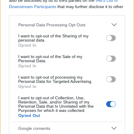
also be disclosed by us to third parties on the
IAB’s List of
Downstream Participants
that may further disclose it to other
third parties.
Please note that this website/app uses one or more Google
Personal Data Processing Opt Outs
Προηγούμενο άρθρο
Επόμενο άρθρο
services and may gather and store information including but
Παράδεισος γεύσεων:
Φτιάξτε πεντανόστιμες
not limited to your visit or usage behaviour. You may click to
I want to opt-out of the Sharing of my
Τυρόπιτα Παριανή χωρίς
Ινδικές πικάντικες πατάτες
personal data.
grant or deny consent to Google and its third-party tags to
Opted In
φύλλο από την Αργυρώ
και αφήστε τους όλους με το
use your data for below specified purposes in below Google
Μπαρμπαρίγου – Με εύκολα
στόμα ανοιχτό στο τραπέζι!
consent section.
I want to opt-out of the Sale of my
και απλά υλικά
Personal Data.
Opted In
I want to opt-out of processing my
ΠΑΡΟΜΟΙΑ ΑΡΘΡΑ
ΠΕΡΙΣΣΟΤΕΡΑ ΑΠΟ ΤΟΝ ΔΗΜΙΟΥΡΓΟ
Personal Data for Targeted Advertising.
Opted In
Εύκολες ιδέες για αρχάριους:
I want to opt-out of Collection, Use,
εκλεκτικό στιλ με γήινες
Retention, Sale, and/or Sharing of my
Personal Data that Is Unrelated with the
αποχρώσεις στη διακόσμηση
Purposes for which it was collected.
Opted Out
Ταψί γλυκό με βανίλια και τραγανή
Google consents
κρούστα