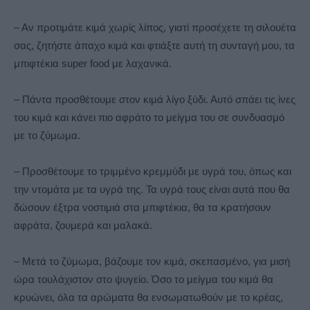
– Αν προτιμάτε κιμά χωρίς λίπος, γιατί προσέχετε τη σιλουέτα
σας, ζητήστε άπαχο κιμά και φτιάξτε αυτή τη συνταγή μου, τα
μπιφτέκια super food με λαχανικά.
– Πάντα προσθέτουμε στον κιμά λίγο ξύδι. Αυτό σπάει τις ίνες
του κιμά και κάνει πιο αφράτο το μείγμα του σε συνδυασμό
με το ζύμωμα.
– Προσθέτουμε το τριμμένο κρεμμύδι με υγρά του, όπως και
την ντομάτα με τα υγρά της. Τα υγρά τους είναι αυτά που θα
δώσουν έξτρα νοστιμιά στα μπιφτέκια, θα τα κρατήσουν
αφράτα, ζουμερά και μαλακά.
– Μετά το ζύμωμα, βάζουμε τον κιμά, σκεπασμένο, για μισή
ώρα τουλάχιστον στο ψυγείο. Όσο το μείγμα του κιμά θα
κρυώνει, όλα τα αρώματα θα ενσωματωθούν με το κρέας,