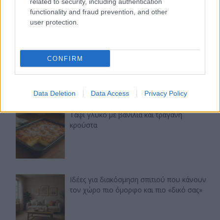
related to security, including authentication
functionality and fraud prevention, and other
user protection.
Τελευταία άρθρα
Εύκολες ιδέες για αρχάριους: εκλεκτικό
CONFIRM
στιλ με γήινες αποχρώσεις στη διακόσμηση
Data Deletion
Data Access
Privacy Policy
Ταψί γλυκό με βανίλια και τραγανή
κρούστα
Ιδέες για διακόσμηση σπιτιού που κάνουν
τον χώρο πιο όμορφο και πιο «δικό σας»