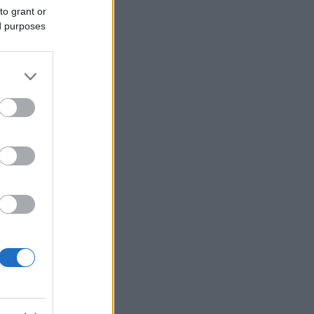
to grant or
ed purposes