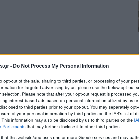
με λίγο κόβουμε σε 3 όμοιες λωρίδες αφήνουμε για 20
s.gr -
Do Not Process My Personal Information
ε και χτυπάμε τη σαντιγί μας.
to opt-out of the sale, sharing to third parties, or processing of your per
25 βαθμούς μέχρι να πάρει λίγο χρώμα 5 λεπτά περίπου.
formation for targeted advertising by us, please use the below opt-out s
r selection. Please note that after your opt-out request is processed y
 λωρίδα κρέμα βανίλιας, σαντιγί και μαρμελάδα
eing interest-based ads based on personal information utilized by us or
στή μαρμελάδα, ποτισμένη με λίγο γλάσο.
disclosed to third parties prior to your opt-out. You may separately opt-
losure of your personal information by third parties on the IAB’s list of
. This information may also be disclosed by us to third parties on the
IA
τοιμο σε 10 λεπτά
Participants
that may further disclose it to other third parties.
 that this website/app uses one or more Google services and may gath
τό γλυκό; Σας έχουμε το τέλειο
γλυκό ψυγείου
με πτι μπερ