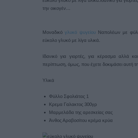
εύκολο γλυκό με λίγα υλικά.Ιδανικό για γιορτ
την οικογέν…
Μοναδικό
γλυκό ψυγείου
Ναπολέων με φύλλο
εύκολο γλυκό με λίγα υλικά.
Ιδανικό για γιορτές, για κέρασμα αλλά κα
περίπτωση, όμως, που έχετε δοκιμάσει αυτή τ
Υλικά
Φύλλο Σφολιάτας 1
Κρεμα Γαλακτος 300γρ
Μαρμελάδα της αρεσκείας σας
Άνθος Αραβοσίτου κρέμα κρύα