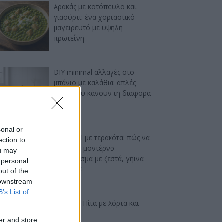
Αρακάς με κοτόπουλο και
γιαούρτι: ένα χορταστικό
μαγειρευτό με υψηλή
πρωτεΐνη
DIY minimal αλλαγές στο
μπάνιο με καλάθια: απλές
ιδέες που κάνουν τη διαφορά
sonal or
Industrial με τερακότα: πώς να
ection to
πετύχεις μοντέρνο
ou may
αποτέλεσμα με ζεστά, γήινα
 personal
χρώματα
out of the
 downstream
B’s List of
Ελαφριά Πίτα με Χόρτα και
Φέτα
er and store