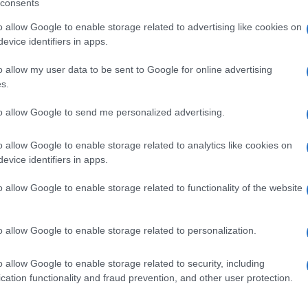
consents
o allow Google to enable storage related to advertising like cookies on
έλου Garni με 200 γρ γάλα μέχρι να γίνει σαντιγί.
evice identifiers in apps.
 κονιάκ [προαιρετικά αν υπάρχουν παιδιά], βουτάμε τα
 χωρίς να λιώσουν, και τα στρώνουμε στον πάτο ενός
o allow my user data to be sent to Google for online advertising
s.
από πάνω μια στρώση μπισκότα βουτηγμένα στο γάλα-
to allow Google to send me personalized advertising.
ι τελειώνουμε με την σαντιγί.
τρούφα ή τριμμένη σοκολάτα ή ξηρούς καρπούς ή φιλέ
o allow Google to enable storage related to analytics like cookies on
evice identifiers in apps.
o allow Google to enable storage related to functionality of the website
υνταγή, έχουμε να σας προτείνουμε μια άλλη.
Δείτε εδώ το
ο από 5 ευρώ
και μόνο 2 υλικά.
o allow Google to enable storage related to personalization.
o allow Google to enable storage related to security, including
cation functionality and fraud prevention, and other user protection.
ιλ με γήινες αποχρώσεις στη διακόσμηση