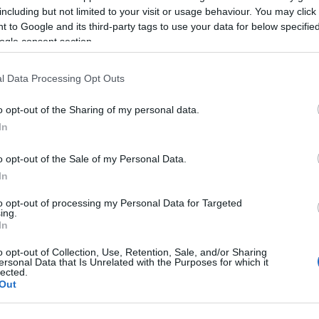
including but not limited to your visit or usage behaviour. You may click 
 to Google and its third-party tags to use your data for below specifi
ogle consent section.
l Data Processing Opt Outs
o opt-out of the Sharing of my personal data.
In
ιγί
o opt-out of the Sale of my Personal Data.
In
μα των μπισκότων
γαρνίρισμα
to opt-out of processing my Personal Data for Targeted
ing.
In
o opt-out of Collection, Use, Retention, Sale, and/or Sharing
ersonal Data that Is Unrelated with the Purposes for which it
lected.
50 γρ. γάλα,την ζάχαρη και το άνθος αραβοσίτου και
Out
ια φωτιά μέχρι να πήξει.
 την κρέμα να κρυώσει, ανακατεύοντας ανά διαστήματα