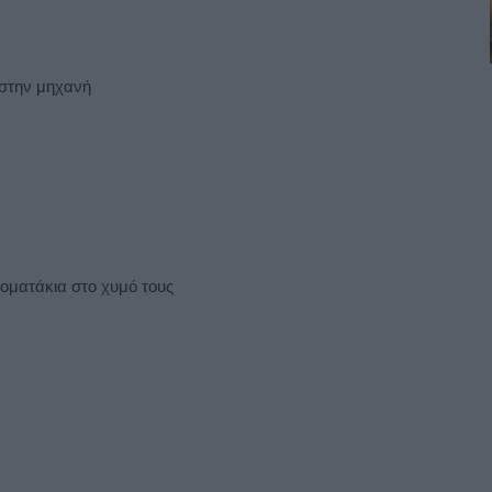
 στην μηχανή
οματάκια στο χυμό τους