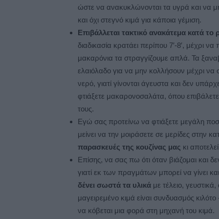
ώστε να ανακυκλώνονται τα υγρά και να μη
και όχι στεγνό κιμά για κάποια γέμιση.
Επιβάλλεται τακτικό ανακάτεμα κατά το ρ
διαδικασία κρατάει περίπου 7′-8′, μέχρι ν
μακαρόνια τα στραγγίζουμε απλά. Τα ξανα
ελαιόλαδο για να μην κολλήσουν μέχρι να
νερό, γιατί γίνονται άγευστα και δεν υπάρχε
φτιάξετε μακαρονοσαλάτα, όπου επιβάλετε
τους.
Εγώ σας προτείνω να φτιάξετε μεγάλη ποσό
μείνει να την μοιράσετε σε μερίδες στην κ
παρασκευές της κουζίνας μας
κι αποτελεί
Επίσης, να σας πω ότι όταν βιάζομαι και δ
γιατί εκ των πραγμάτων μπορεί να γίνει κ
δένει σωστά τα υλικά
με τέλειο, γευστικά
μαγειρεμένο κιμά είναι συνδυασμός κιλότο
να κόβεται μια φορά στη μηχανή του κιμά.