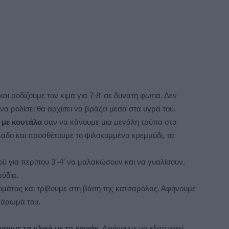
ι ροδίζουμε τον κιμά για 7-8′ σε δυνατή φωτιά. Δεν
 να ροδίσει θα αρχίσει να βράζει μέσα στα υγρά του.
ά με κουτάλα
σαν να κάνουμε μια μεγάλη τρύπα στο
όλαδο και προσθέτουμε το ψιλοκομμένο κρεμμύδι, τα
ού για περίπου 3′-4′ να μαλακώσουν και να γυαλίσουν,
ύδια.
ομάτας και τρίβουμε στη βάση της κατσαρόλας. Αφήνουμε
ο άρωμά του.
νουμε τα υλικά με το κονιάκ.
Αφήνουμε να εξατμιστεί