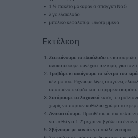
1 ½ πακέτο μακαρόνια σπαγγέτι Νο 5
λίγο ελαιόλαδο
μπόλικο κεφαλοτύρι ψιλοτριμμένο
Εκτέλεση
Ζεσταίνουμε το ελαιόλαδο
σε κατσαρόλα κα
ανακατεύουμε συνέχεια τον κιμά, γιατί αντί
Τ
ραβάμε κι ανοίγουμε το κέντρο του κιμ
κέντρο του. Ρίχνουμε λίγες σταγόνες ελαι
σπασμένα σκόρδα και το τριμμένο καρότο.
Σοτάρουμε τα λαχανικά
εκτός του μαϊνταν
χωρίς να πάρουν καθόλου χρώμα τα κρεμμ
Ανακατεύουμε.
Προσθέτουμε τον πελτέ ντ
να ψηθεί για 1-2′ μέχρι να βγάλει το έντον
Σβήνουμε με κονιάκ
για πολλή νοστιμιά.
Συνεχίζοντας, πάντα σε δυνατή φωτιά,
σβή