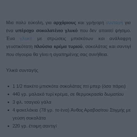
Μια πολύ εύκολη, για
αρχάριους
και γρήγορη
συνταγή
για
ένα
υπέροχο σοκολατένιο γλυκό
που δεν απαιτεί ψήσιμο.
Ένα
γλυκό
με στρώσεις μπισκότων και ανάλαφρη
γευστικότατη
πλούσια κρέμα τυριού
, σοκολάτας και σαντιγί
που σίγουρα θα γίνει η αγαπημένης σας συνήθεια.
Υλικά συνταγής
1 1/2 πακέτο μπισκότα σοκολάτας πτι μπερ (όσα πάρει)
440 γρ. μαλακό τυρί κρέμα, σε θερμοκρασία δωματίου
3 φλ. τσαγιού γάλα
4 φακελάκια (78 γρ. το ένα) Άνθος Αραβοσίτου Στιγμής με
γεύση σοκολάτα
220 γρ. έτοιμη σαντιγί