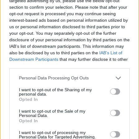
targeted advertising by us, please use the below opt-out
section to confirm your selection. Please note that after your
Προηγούμενο άρθρο
Επόμενο άρθρο
opt-out request is processed you may continue seeing
Συνταγή για θηλάζουσες
Μπρουσκέτες μήλου από τον
interest-based ads based on personal information utilized by
μαμάδες: Μπισκότα θηλασμού
Άκη Πετρετζίκη
us or personal information disclosed to third parties prior to
your opt-out. You may separately opt-out of the further
disclosure of your personal information by third parties on the
IAB’s list of downstream participants. This information may
ΠΑΡΟΜΟΙΑ ΑΡΘΡΑ
ΠΕΡΙΣΣΟΤΕΡΑ ΑΠΟ ΤΟΝ ΔΗΜΙΟΥΡΓΟ
also be disclosed by us to third parties on the
IAB’s List of
Downstream Participants
that may further disclose it to other
Εύκολες ιδέες για αρχάριους:
third parties.
εκλεκτικό στιλ με γήινες
Please note that this website/app uses one or more Google
αποχρώσεις στη διακόσμηση
Personal Data Processing Opt Outs
services and may gather and store information including but
not limited to your visit or usage behaviour. You may click to
I want to opt-out of the Sharing of my
Ταψί γλυκό με βανίλια και τραγανή
personal data.
grant or deny consent to Google and its third-party tags to
Opted In
κρούστα
use your data for below specified purposes in below Google
consent section.
I want to opt-out of the Sale of my
Personal Data.
Opted In
Ιδέες για διακόσμηση σπιτιού που
κάνουν τον χώρο πιο όμορφο και πιο
I want to opt-out of processing my
Personal Data for Targeted Advertising.
«δικό σας»