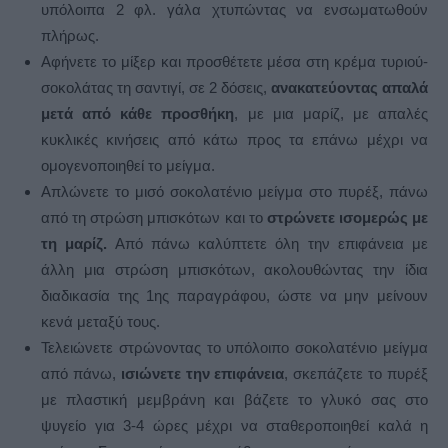
υπόλοιπα 2 φλ. γάλα χτυπώντας να ενσωματωθούν
πλήρως.
Αφήνετε το μίξερ και προσθέτετε μέσα στη κρέμα τυριού-
σοκολάτας τη σαντιγί, σε 2 δόσεις,
ανακατεύοντας απαλά
μετά από κάθε προσθήκη
, με μια μαρίζ, με απαλές
κυκλικές κινήσεις από κάτω προς τα επάνω μέχρι να
ομογενοποιηθεί το μείγμα.
Απλώνετε το μισό σοκολατένιο μείγμα στο πυρέξ, πάνω
από τη στρώση μπισκότων και το
στρώνετε ισομερώς με
τη μαρίζ.
Από πάνω καλύπτετε όλη την επιφάνεια με
άλλη μια στρώση μπισκότων, ακολουθώντας την ίδια
διαδικασία της 1ης παραγράφου, ώστε να μην μείνουν
κενά μεταξύ τους.
Τελειώνετε στρώνοντας το υπόλοιπο σοκολατένιο μείγμα
από πάνω,
ισιώνετε την επιφάνεια
, σκεπάζετε το πυρέξ
με πλαστική μεμβράνη και βάζετε το γλυκό σας στο
ψυγείο για 3-4 ώρες μέχρι να σταθεροποιηθεί καλά η