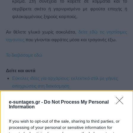
κρέμα. Στη συνέχεια το κόβετε σε κομμάτια και το
σερβίρετε σκέτο ή γαρνιρισμένο με φρούτα εποχής ή
ψιλοκομμένους ξηρούς καρπούς.
Αν θέλετε γλυκό χωρίς σοκολάτα,
δείτε εδώ τις νηστίσιμες
τηγανίτες
που γίνονται αφράτες μέσα και τραγανές έξω.
Το διαβάσαμε εδώ
Δείτε και αυτά
Εύκολες ιδέες για αρχάριους: εκλεκτικό στιλ με γήινες
αποχρώσεις στη διακόσμηση
e-suntages.gr -
Do Not Process My Personal
Information
If you wish to opt-out of the sale, sharing to third parties, or
processing of your personal or sensitive information for