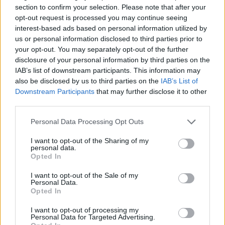
αποτέλεσμα και
7 με 8 λεπτά
για well-done αποτέλεσμα.
section to confirm your selection. Please note that after your
Κατεβάστε τη μπριζόλα από τη φωτιά και αφήστε να
opt-out request is processed you may continue seeing
ξεκουραστεί για 3 με 7 λεπτά πριν την κόψετε!
interest-based ads based on personal information utilized by
us or personal information disclosed to third parties prior to
your opt-out. You may separately opt-out of the further
Το διαβάσαμε εδώ
disclosure of your personal information by third parties on the
IAB’s list of downstream participants. This information may
Δείτε και αυτά
also be disclosed by us to third parties on the
IAB’s List of
Downstream Participants
that may further disclose it to other
Εύκολες ιδέες για αρχάριους: εκλεκτικό στιλ με γήινες
third parties.
αποχρώσεις στη διακόσμηση
Please note that this website/app uses one or more Google
Personal Data Processing Opt Outs
services and may gather and store information including but
not limited to your visit or usage behaviour. You may click to
I want to opt-out of the Sharing of my
personal data.
grant or deny consent to Google and its third-party tags to
Opted In
use your data for below specified purposes in below Google
consent section.
I want to opt-out of the Sale of my
Personal Data.
Opted In
Προηγούμενο άρθρο
Επόμενο άρθρο
I want to opt-out of processing my
Γέμισε με μακαρόνια το
Καλαμάρι ψητό με
Personal Data for Targeted Advertising.