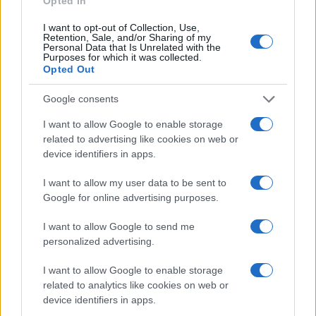
Opted In
ταψάκι για muffin και… Το
ταραμοσαλάτα με μελάνι
αποτέλεσμα; Δεν θα ξαναφάτε
σουπιάς
I want to opt-out of Collection, Use,
μακαρόνια όπως παλιά!
Retention, Sale, and/or Sharing of my
(video)
Personal Data that Is Unrelated with the
Purposes for which it was collected.
Opted Out
ΠΑΡΟΜΟΙΑ ΑΡΘΡΑ
ΠΕΡΙΣΣΟΤΕΡΑ ΑΠΟ ΤΟΝ ΔΗΜΙΟΥΡΓΟ
Google consents
I want to allow Google to enable storage
Εύκολες ιδέες για αρχάριους:
related to advertising like cookies on web or
εκλεκτικό στιλ με γήινες
device identifiers in apps.
αποχρώσεις στη διακόσμηση
I want to allow my user data to be sent to
Google for online advertising purposes.
Ταψί γλυκό με βανίλια και τραγανή
κρούστα
I want to allow Google to send me
personalized advertising.
Ιδέες για διακόσμηση σπιτιού που
I want to allow Google to enable storage
κάνουν τον χώρο πιο όμορφο και πιο
related to analytics like cookies on web or
«δικό σας»
device identifiers in apps.