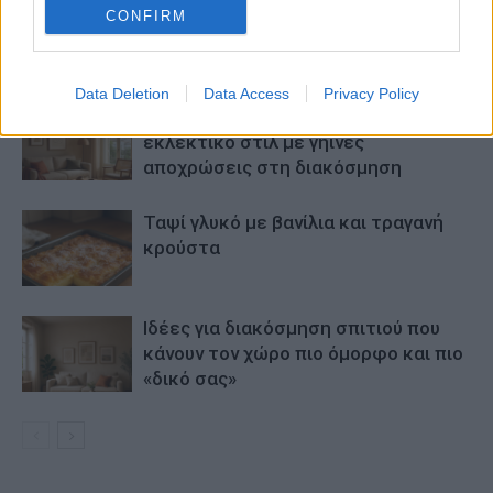
CONFIRM
ΠΑΡΟΜΟΙΑ ΑΡΘΡΑ
ΠΕΡΙΣΣΟΤΕΡΑ ΑΠΟ ΤΟΝ ΔΗΜΙΟΥΡΓΟ
Data Deletion
Data Access
Privacy Policy
Εύκολες ιδέες για αρχάριους:
εκλεκτικό στιλ με γήινες
αποχρώσεις στη διακόσμηση
Ταψί γλυκό με βανίλια και τραγανή
κρούστα
Ιδέες για διακόσμηση σπιτιού που
κάνουν τον χώρο πιο όμορφο και πιο
«δικό σας»