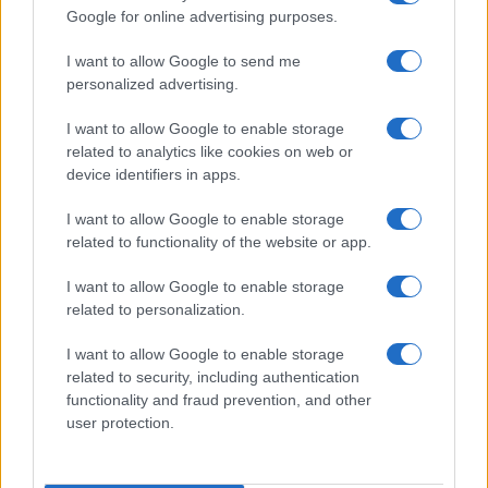
Google for online advertising purposes.
Το διαβάσαμε εδώ
I want to allow Google to send me
personalized advertising.
Δείτε και αυτά
I want to allow Google to enable storage
Εύκολες ιδέες για αρχάριους: εκλεκτικό στιλ με γήινες
related to analytics like cookies on web or
αποχρώσεις στη διακόσμηση
device identifiers in apps.
I want to allow Google to enable storage
related to functionality of the website or app.
I want to allow Google to enable storage
related to personalization.
I want to allow Google to enable storage
Προηγούμενο άρθρο
Επόμενο άρθρο
related to security, including authentication
functionality and fraud prevention, and other
Η καλύτερη μαρινάδα! Η
Παραδοσιακό γλυκό κανταΐφι
user protection.
τρυφερότητα του κρέατος σε
– Το μυστικό των γιαγιάδων
συνδυασμό με την
ήταν στον χυμό λεμονιού
γευστικότητα