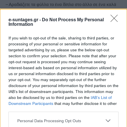
– Αραδιάζετε τα φύλλα το ένα δίπλα στο άλλο σε ένα καλά
βουτυρωμένο ταψί.
– Ψήνετε τα φύλλα σε προθερμασμένο φούρνο στους 190
e-suntages.gr -
Do Not Process My Personal
Information
βαθμούς Κελσίου για 30 λεπτά.
– Σε ένα μεγάλο μπολ ρίχνετε το ζαχαρούχο γάλα και το
If you wish to opt-out of the sale, sharing to third parties, or
νερό.
processing of your personal or sensitive information for
– Ανακατεύετε μέχρι να διαλυθεί το γάλα.
targeted advertising by us, please use the below opt-out
section to confirm your selection. Please note that after your
– Όταν τα φύλλα θα έχουν ροδίσει, τα περιχύνετε με το
opt-out request is processed you may continue seeing
μείγμα του ζαχαρούχου γάλακτος.
interest-based ads based on personal information utilized by
– Ψήνετε την μπουγάτσα για άλλα 15 λεπτά στην ίδια
us or personal information disclosed to third parties prior to
θερμοκρασία, μέχρι το γάλα να απορροφηθεί από τα μεσαία
your opt-out. You may separately opt-out of the further
φύλλα και τα επάνω φύλλα γίνουν ροδοκόκκινα και
disclosure of your personal information by third parties on the
IAB’s list of downstream participants. This information may
τραγανά.
also be disclosed by us to third parties on the
IAB’s List of
– Βγάζετε την μπουγάτσα από το φούρνο και πασπαλίζετε
Downstream Participants
that may further disclose it to other
με άχνη ζάχαρη και κανέλα.
third parties.
Please note that this website/app uses one or more Google
Personal Data Processing Opt Outs
services and may gather and store information including but