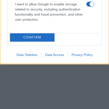
I want to allow Google to enable storage
Ταψί γλυκό με βανίλια και τραγανή
related to security, including authentication
κρούστα
functionality and fraud prevention, and other
user protection.
Ιδέες για διακόσμηση σπιτιού που
κάνουν τον χώρο πιο όμορφο και πιο
CONFIRM
«δικό σας»
Data Deletion
Data Access
Privacy Policy