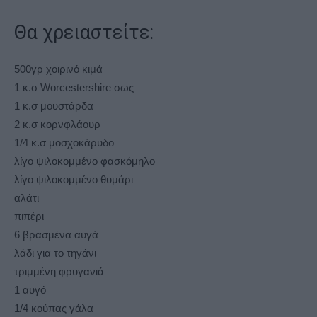
Θα χρειαστείτε:
500γρ χοιρινό κιμά
1 κ.σ Worcestershire σως
1 κ.σ μουστάρδα
2 κ.σ κορνφλάουρ
1/4 κ.σ μοσχοκάρυδο
λίγο ψιλοκομμένο φασκόμηλο
λίγο ψιλοκομμένο θυμάρι
αλάτι
πιπέρι
6 βρασμένα αυγά
λάδι για το τηγάνι
τριμμένη φρυγανιά
1 αυγό
1/4 κούπας γάλα