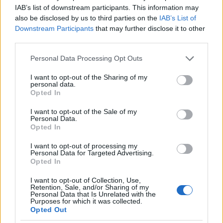
IAB’s list of downstream participants. This information may
also be disclosed by us to third parties on the
IAB’s List of
Downstream Participants
that may further disclose it to other
third parties.
Please note that this website/app uses one or more Google
Personal Data Processing Opt Outs
services and may gather and store information including but
not limited to your visit or usage behaviour. You may click to
I want to opt-out of the Sharing of my
personal data.
grant or deny consent to Google and its third-party tags to
Opted In
use your data for below specified purposes in below Google
consent section.
I want to opt-out of the Sale of my
Personal Data.
Opted In
I want to opt-out of processing my
Personal Data for Targeted Advertising.
Το διαβάσαμε εδώ
Opted In
I want to opt-out of Collection, Use,
Δείτε και αυτά
Retention, Sale, and/or Sharing of my
Personal Data that Is Unrelated with the
Εύκολες ιδέες για αρχάριους: εκλεκτικό στιλ με γήινες
Purposes for which it was collected.
Opted Out
αποχρώσεις στη διακόσμηση