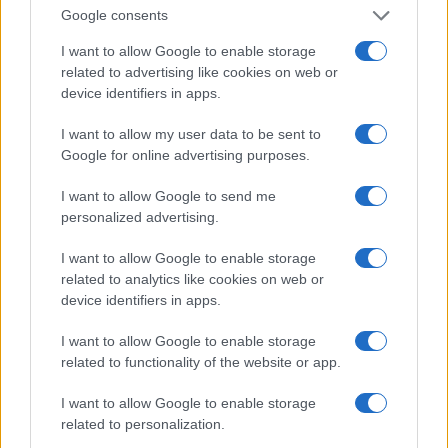
Google consents
I want to allow Google to enable storage
related to advertising like cookies on web or
device identifiers in apps.
I want to allow my user data to be sent to
Google for online advertising purposes.
Προηγούμενο άρθρο
Επόμενο άρθρο
I want to allow Google to send me
Έριξε λιωμένη σοκολάτα
Πήρε μια χούφτα μακαρόνια
personalized advertising.
πάνω σε ζύμη πίτσας και το
και τα τύλιξε με κιμά – Αυτό
έβαλε στον φούνο…Αυτό που
που έκανε είναι άκρως
I want to allow Google to enable storage
έφτιαξε είναι θεϊκό!
απολαυστικό (Video)
related to analytics like cookies on web or
device identifiers in apps.
ΠΑΡΟΜΟΙΑ ΑΡΘΡΑ
ΠΕΡΙΣΣΟΤΕΡΑ ΑΠΟ ΤΟΝ ΔΗΜΙΟΥΡΓΟ
I want to allow Google to enable storage
related to functionality of the website or app.
Εύκολες ιδέες για αρχάριους:
I want to allow Google to enable storage
εκλεκτικό στιλ με γήινες
related to personalization.
αποχρώσεις στη διακόσμηση