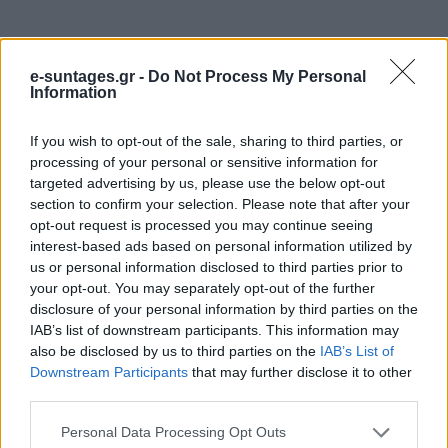
e-suntages.gr -
Do Not Process My Personal
Information
If you wish to opt-out of the sale, sharing to third parties, or
processing of your personal or sensitive information for
targeted advertising by us, please use the below opt-out
section to confirm your selection. Please note that after your
opt-out request is processed you may continue seeing
interest-based ads based on personal information utilized by
us or personal information disclosed to third parties prior to
your opt-out. You may separately opt-out of the further
disclosure of your personal information by third parties on the
Τελευταία άρθρα
IAB’s list of downstream participants. This information may
Εύκολες ιδέες για αρχάριους: εκλεκτικό
also be disclosed by us to third parties on the
IAB’s List of
στιλ με γήινες αποχρώσεις στη διακόσμηση
Downstream Participants
that may further disclose it to other
third parties.
Please note that this website/app uses one or more Google
Personal Data Processing Opt Outs