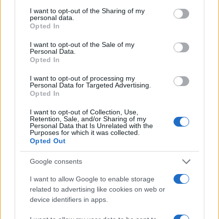
services and may gather and store information including but
not limited to your visit or usage behaviour. You may click to
I want to opt-out of the Sharing of my
Ταψί γλυκό με βανίλια και τραγανή
personal data.
grant or deny consent to Google and its third-party tags to
κρούστα
Opted In
use your data for below specified purposes in below Google
consent section.
I want to opt-out of the Sale of my
Personal Data.
Opted In
I want to opt-out of processing my
Ιδέες για διακόσμηση σπιτιού που κάνουν
Personal Data for Targeted Advertising.
τον χώρο πιο όμορφο και πιο «δικό σας»
Opted In
I want to opt-out of Collection, Use,
Retention, Sale, and/or Sharing of my
Personal Data that Is Unrelated with the
Purposes for which it was collected.
Opted Out
Japandi ζεστασιά στο παιδικό δωμάτιο:
ιδέες διακόσμησης με καλάθια που κάνουν
Google consents
τη διαφορά
I want to allow Google to enable storage
related to advertising like cookies on web or
device identifiers in apps.
Μοντέρνα οικογενειακή κουζίνα με