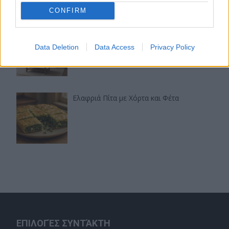
CONFIRM
Industrial με τερακότα: πώς να πετύχεις
μοντέρνο αποτέλεσμα με ζεστά, γήινα
Data Deletion
Data Access
Privacy Policy
χρώματα
Ελαφριά Πίτα με Χόρτα και Φέτα
ΕΠΙΛΟΓΈΣ ΣΥΝΤΆΚΤΗ