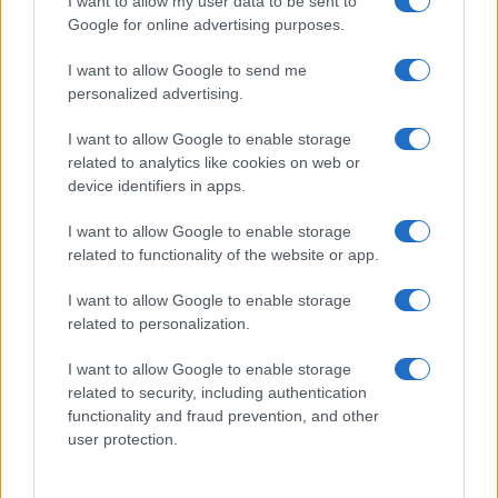
καλάθια: έξυπνες ιδέες για τάξη, ζεστασιά
I want to allow my user data to be sent to
και στυλ
Google for online advertising purposes.
I want to allow Google to send me
personalized advertising.
Δροσερό ρόφημα με μέντα και μήλο για
I want to allow Google to enable storage
παιδιά
related to analytics like cookies on web or
device identifiers in apps.
I want to allow Google to enable storage
related to functionality of the website or app.
Αρακάς με κοτόπουλο και γιαούρτι: ένα
χορταστικό μαγειρευτό με υψηλή πρωτεΐνη
I want to allow Google to enable storage
related to personalization.
I want to allow Google to enable storage
related to security, including authentication
functionality and fraud prevention, and other
DIY minimal αλλαγές στο μπάνιο με
user protection.
καλάθια: απλές ιδέες που κάνουν τη
διαφορά