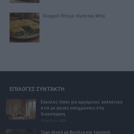
Ελαφριά Πίτα με Χόρτα και Φέτα
ΕΠΙΛΟΓΈΣ ΣΥΝΤΆΚΤΗ
Εύκολες ιδέες για αρχάριους: εκλεκτικό
στιλ με γήινες αποχρώσεις στη
διακόσμηση
19 Ιουλίου, 2026
Ταψί γλυκό με βανίλια και τραγανή