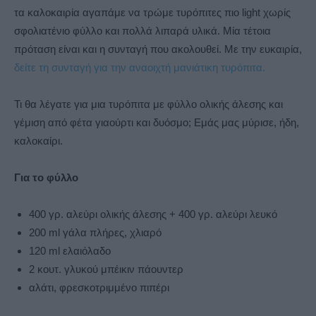
τα καλοκαιρία αγαπάμε να τρώμε τυρόπιτες πιο light χωρίς
σφολιατένιο φύλλο και πολλά λιπαρά υλικά. Μία τέτοια
πρόταση είναι και η συνταγή που ακολουθεί. Με την ευκαιρία,
δείτε τη συνταγή για την αναοιχτή μανιάτικη τυρόπιτα.
Τι θα λέγατε για μια τυρόπιτα με φύλλο ολικής άλεσης και
γέμιση από φέτα γιαούρτι και δυόσμο; Εμάς μας μύρισε, ήδη,
καλοκαίρι.
Για το φύλλο
400 γρ. αλεύρι ολικής άλεσης + 400 γρ. αλεύρι λευκό
200 ml γάλα πλήρες, χλιαρό
120 ml ελαιόλαδο
2 κουτ. γλυκού μπέικιν πάουντερ
αλάτι, φρεσκοτριμμένο πιπέρι