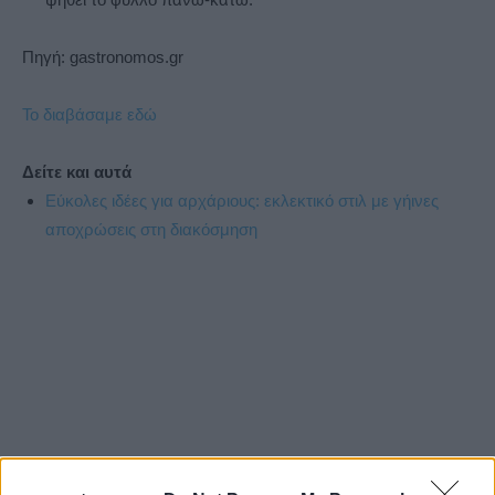
Πηγή: gastronomos.gr
Το διαβάσαμε εδώ
Δείτε και αυτά
Εύκολες ιδέες για αρχάριους: εκλεκτικό στιλ με γήινες
αποχρώσεις στη διακόσμηση