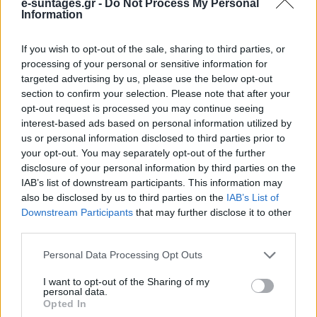
e-suntages.gr -
Do Not Process My Personal
Information
If you wish to opt-out of the sale, sharing to third parties, or
processing of your personal or sensitive information for
targeted advertising by us, please use the below opt-out
section to confirm your selection. Please note that after your
opt-out request is processed you may continue seeing
interest-based ads based on personal information utilized by
us or personal information disclosed to third parties prior to
Προηγούμενο άρθρο
Επόμενο άρθρο
your opt-out. You may separately opt-out of the further
disclosure of your personal information by third parties on the
Λαδόπιτα Λευκάδος με
Μηδενικές θερμίδες:
IAB’s list of downstream participants. This information may
κανέλα της Αργυρώς
Λαχταριστό γλυκό ψυγείου με
also be disclosed by us to third parties on the
IAB’s List of
Μπαρμπαρίγου
βύσσινο – Έτοιμο σε
Downstream Participants
that may further disclose it to other
λιγότερο από 10 λεπτά!
third parties.
Please note that this website/app uses one or more Google
Personal Data Processing Opt Outs
ΠΑΡΟΜΟΙΑ ΑΡΘΡΑ
ΠΕΡΙΣΣΟΤΕΡΑ ΑΠΟ ΤΟΝ ΔΗΜΙΟΥΡΓΟ
services and may gather and store information including but
not limited to your visit or usage behaviour. You may click to
I want to opt-out of the Sharing of my
personal data.
grant or deny consent to Google and its third-party tags to
Εύκολες ιδέες για αρχάριους:
Opted In
use your data for below specified purposes in below Google
εκλεκτικό στιλ με γήινες