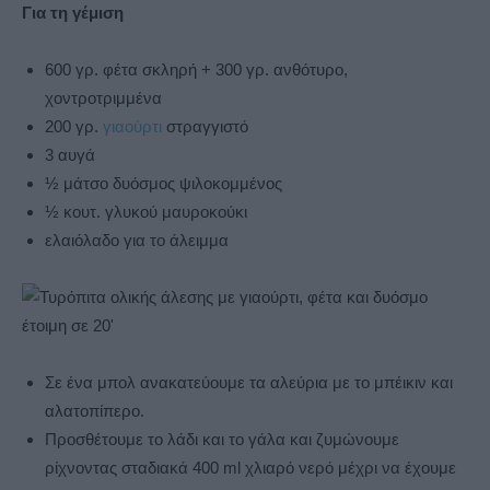
Για τη γέμιση
600 γρ. φέτα σκληρή + 300 γρ. ανθότυρο,
χοντροτριμμένα
200 γρ.
γιαούρτι
στραγγιστό
3 αυγά
½ μάτσο δυόσμος ψιλοκομμένος
½ κουτ. γλυκού μαυροκούκι
ελαιόλαδο για το άλειμμα
Σε ένα μπολ ανακατεύουμε τα αλεύρια με το μπέικιν και
αλατοπίπερο.
Προσθέτουμε το λάδι και το γάλα και ζυμώνουμε
ρίχνοντας σταδιακά 400 ml χλιαρό νερό μέχρι να έχουμε