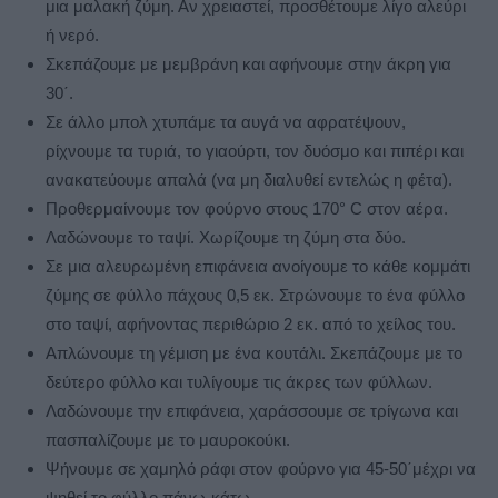
μια μαλακή ζύμη. Αν χρειαστεί, προσθέτουμε λίγο αλεύρι
ή νερό.
Σκεπάζουμε με μεμβράνη και αφήνουμε στην άκρη για
30΄.
Σε άλλο μπολ χτυπάμε τα αυγά να αφρατέψουν,
ρίχνουμε τα τυριά, το γιαούρτι, τον δυόσμο και πιπέρι και
ανακατεύουμε απαλά (να μη διαλυθεί εντελώς η φέτα).
Προθερμαίνουμε τον φούρνο στους 170° C στον αέρα.
Λαδώνουμε το ταψί. Χωρίζουμε τη ζύμη στα δύο.
Σε μια αλευρωμένη επιφάνεια ανοίγουμε το κάθε κομμάτι
ζύμης σε φύλλο πάχους 0,5 εκ. Στρώνουμε το ένα φύλλο
στο ταψί, αφήνοντας περιθώριο 2 εκ. από το χείλος του.
Απλώνουμε τη γέμιση με ένα κουτάλι. Σκεπάζουμε με το
δεύτερο φύλλο και τυλίγουμε τις άκρες των φύλλων.
Λαδώνουμε την επιφάνεια, χαράσσουμε σε τρίγωνα και
πασπαλίζουμε με το μαυροκούκι.
Ψήνουμε σε χαμηλό ράφι στον φούρνο για 45-50΄μέχρι να
ψηθεί το φύλλο πάνω-κάτω.