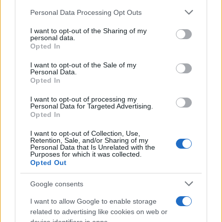
Η συνταγή της ημέρας:
Πελοποννησιακή
Please note that this website/app uses one or more Google
Personal Data Processing Opt Outs
Εκπληκτική μελοτυρόπιτα!
παραδοσιακή συνταγή:
services and may gather and store information including but
Τυρόπιτα σε φύλλο αέρος, με
not limited to your visit or usage behaviour. You may click to
I want to opt-out of the Sharing of my
personal data.
φέτα, μυζήθρα και γάλα
grant or deny consent to Google and its third-party tags to
Opted In
use your data for below specified purposes in below Google
consent section.
I want to opt-out of the Sale of my
Personal Data.
ΠΑΡΟΜΟΙΑ ΑΡΘΡΑ
ΠΕΡΙΣΣΟΤΕΡΑ ΑΠΟ ΤΟΝ ΔΗΜΙΟΥΡΓΟ
Opted In
Εύκολες ιδέες για αρχάριους:
I want to opt-out of processing my
Personal Data for Targeted Advertising.
εκλεκτικό στιλ με γήινες
Opted In
αποχρώσεις στη διακόσμηση
I want to opt-out of Collection, Use,
Retention, Sale, and/or Sharing of my
Ταψί γλυκό με βανίλια και τραγανή
Personal Data that Is Unrelated with the
Purposes for which it was collected.
κρούστα
Opted Out
Google consents
Ιδέες για διακόσμηση σπιτιού που
I want to allow Google to enable storage
κάνουν τον χώρο πιο όμορφο και πιο
related to advertising like cookies on web or
«δικό σας»