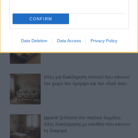
στιλ με γήινες αποχρώσεις στη διακόσμηση
CONFIRM
Ταψί γλυκό με βανίλια και τραγανή
Data Deletion
Data Access
Privacy Policy
κρούστα
Ιδέες για διακόσμηση σπιτιού που κάνουν
τον χώρο πιο όμορφο και πιο «δικό σας»
Japandi ζεστασιά στο παιδικό δωμάτιο:
ιδέες διακόσμησης με καλάθια που κάνουν
τη διαφορά