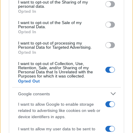
not limited to your visit or usage behaviour. You may click to
I want to opt-out of the Sharing of my
personal data.
grant or deny consent to Google and its third-party tags to
Opted In
use your data for below specified purposes in below Google
Το διαβάσαμε εδώ
consent section.
I want to opt-out of the Sale of my
Personal Data.
Δείτε και αυτά
Opted In
Εύκολες ιδέες για αρχάριους: εκλεκτικό στιλ με γήινες
I want to opt-out of processing my
αποχρώσεις στη διακόσμηση
Personal Data for Targeted Advertising.
Opted In
I want to opt-out of Collection, Use,
Retention, Sale, and/or Sharing of my
Personal Data that Is Unrelated with the
Purposes for which it was collected.
Opted Out
Google consents
Προηγούμενο άρθρο
Επόμενο άρθρο
I want to allow Google to enable storage
related to advertising like cookies on web or
Πατάει με τον πλάστη ένα
Μεγάλη Προσοχή: 8+1 τροφές
device identifiers in apps.
ψωμί του τοστ…Το
που δεν πρέπει να τρώμε
αποτέλεσμα; Λαχταριστό
ωμές
I want to allow my user data to be sent to