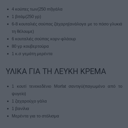
4 κούπες των(250 ml)γάλα
1 βιτάμ(250 γρ)
6-8 κουταλιές σούπας ζάχαρη(ανάλογα με το πόσο γλυκιά
τη θέλουμε)
6 κουταλιές σούπας κορν-φλάουρ
80 γρ κουβερτούρα
1 κ.σ γεμάτη μερέντα
ΥΛΙΚΑ ΓΙΑ ΤΗ ΛΕΥΚΗ ΚΡΕΜΑ
1 κουτί τενεκεδένιο Morfat σαντιγύ(παγωμένο από το
ψυγείο)
1 ζαχαρούχο γάλα
1 βανίλια
Μερέντα για το στόλισμα