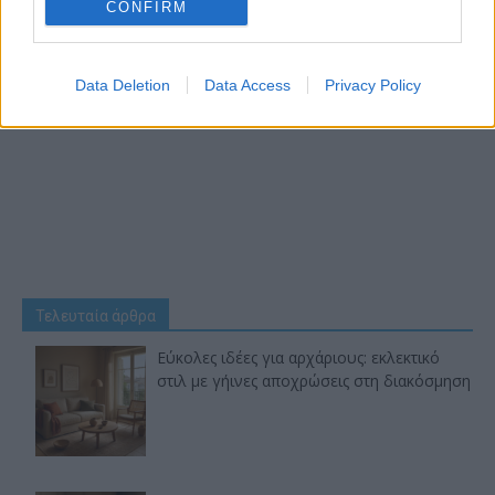
CONFIRM
Data Deletion
Data Access
Privacy Policy
Τελευταία άρθρα
Εύκολες ιδέες για αρχάριους: εκλεκτικό
στιλ με γήινες αποχρώσεις στη διακόσμηση