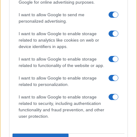
Google for online advertising purposes.
ΠΑΡΟΜΟΙΑ ΑΡΘΡΑ
ΠΕΡΙΣΣΟΤΕΡΑ ΑΠΟ ΤΟΝ ΔΗΜΙΟΥΡΓΟ
I want to allow Google to send me
personalized advertising.
Εύκολες ιδέες για αρχάριους:
I want to allow Google to enable storage
εκλεκτικό στιλ με γήινες
related to analytics like cookies on web or
αποχρώσεις στη διακόσμηση
device identifiers in apps.
Ταψί γλυκό με βανίλια και τραγανή
I want to allow Google to enable storage
κρούστα
related to functionality of the website or app.
I want to allow Google to enable storage
related to personalization.
Ιδέες για διακόσμηση σπιτιού που
κάνουν τον χώρο πιο όμορφο και πιο
I want to allow Google to enable storage
«δικό σας»
related to security, including authentication
functionality and fraud prevention, and other
user protection.