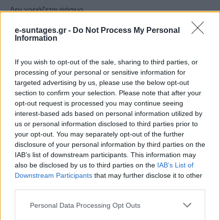
Δεν χρειάζεται ψήσιμο…
e-suntages.gr -
Do Not Process My Personal
Εκτέλεση:
Information
If you wish to opt-out of the sale, sharing to third parties, or
Χτυπάμε τη φυτική κρέμα γάλακτος με το μίξερ να γίνει
processing of your personal or sensitive information for
σαντιγύ. Σε άλλο μπολ χτυπάμε τις κρέμες στιγμής με το
targeted advertising by us, please use the below opt-out
φρέσκο γάλα και στη συνέχεια (χωριστά) το ζαχαρούχο
section to confirm your selection. Please note that after your
opt-out request is processed you may continue seeing
γάλα.
interest-based ads based on personal information utilized by
us or personal information disclosed to third parties prior to
Ενώνουμε απαλά να ενωθούν τα υλικά μας. Σπάμε τα
your opt-out. You may separately opt-out of the further
μπισκότα σε μικρά κομμάτια και τα προσθέτουμε.Ρίχνουμε
disclosure of your personal information by third parties on the
IAB’s list of downstream participants. This information may
ινδοκάρυδο και ανακατεύουμε.
also be disclosed by us to third parties on the
IAB’s List of
Downstream Participants
that may further disclose it to other
Πασπαλίζουμε με ινδοκάρυδο τη βάση ενός μεγάλου τάπερ,
third parties.
ρίχνουμε το μείγμα με τα μπισκότα και πασπαλίζουμε την
Please note that this website/app uses one or more Google
Personal Data Processing Opt Outs
επιφάνεια με το υπόλοιπο ινδοκάρυδο..
services and may gather and store information including but
Διατηρούμε το γλυκό στο ψυγείο.