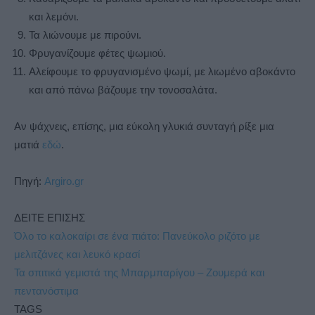
και λεμόνι.
Τα λιώνουμε με πιρούνι.
Φρυγανίζουμε φέτες ψωμιού.
Αλείφουμε το φρυγανισμένο ψωμί, με λιωμένο αβοκάντο
και από πάνω βάζουμε την τονοσαλάτα.
Αν ψάχνεις, επίσης, μια εύκολη γλυκιά συνταγή ρίξε μια
ματιά
εδώ
.
Πηγή:
Argiro.gr
ΔΕΙΤΕ ΕΠΙΣΗΣ
Όλο το καλοκαίρι σε ένα πιάτο: Πανεύκολο ριζότο με
μελιτζάνες και λευκό κρασί
Τα σπιτικά γεμιστά της Μπαρμπαρίγου – Ζουμερά και
πεντανόστιμα
TAGS