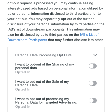
opt-out request is processed you may continue seeing
interest-based ads based on personal information utilized by
us or personal information disclosed to third parties prior to
your opt-out. You may separately opt-out of the further
disclosure of your personal information by third parties on the
IAB’s list of downstream participants. This information may
also be disclosed by us to third parties on the
IAB’s List of
Downstream Participants
that may further disclose it to other
third parties.
Please note that this website/app uses one or more Google
Personal Data Processing Opt Outs
services and may gather and store information including but
not limited to your visit or usage behaviour. You may click to
I want to opt-out of the Sharing of my
personal data.
grant or deny consent to Google and its third-party tags to
Opted In
use your data for below specified purposes in below Google
consent section.
I want to opt-out of the Sale of my
Personal Data.
Opted In
Προηγούμενο άρθρο
Επόμενο άρθρο
I want to opt-out of processing my
Αυτό το γλυκό ψυγείου είναι
Φασολάδα, από τον Γιώργο
Personal Data for Targeted Advertising.
Opted In
οpγασμός γεύσεων – Με
Τσούλη