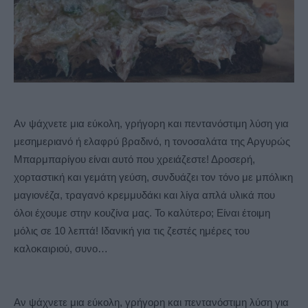
Αν ψάχνετε μια εύκολη, γρήγορη και πεντανόστιμη λύση για
μεσημεριανό ή ελαφρύ βραδινό, η τονοσαλάτα της Αργυρώς
Μπαρμπαρίγου είναι αυτό που χρειάζεστε! Δροσερή,
χορταστική και γεμάτη γεύση, συνδυάζει τον τόνο με μπόλικη
μαγιονέζα, τραγανό κρεμμυδάκι και λίγα απλά υλικά που
όλοι έχουμε στην κουζίνα μας. Το καλύτερο; Είναι έτοιμη
μόλις σε 10 λεπτά! Ιδανική για τις ζεστές ημέρες του
καλοκαιριού, συνο…
Αν ψάχνετε μια εύκολη, γρήγορη και πεντανόστιμη λύση για