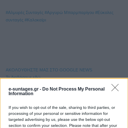
#Αλμυρές Συνταγές
#Αργυρώ Μπαρμπαρίγου
#Εύκολες
συνταγές
#Καλοκαίρι
ΑΚΟΛΟΥΘΗΣΤΕ ΜΑΣ ΣΤΟ GOOGLE NEWS
Το διαβάσαμε εδώ
e-suntages.gr -
Do Not Process My Personal
Δείτε και αυτά
Information
Εύκολες ιδέες για αρχάριους: εκλεκτικό στιλ με γήινες
αποχρώσεις στη διακόσμηση
If you wish to opt-out of the sale, sharing to third parties, or
processing of your personal or sensitive information for
targeted advertising by us, please use the below opt-out
section to confirm your selection. Please note that after your