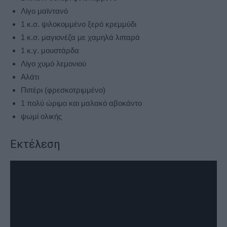
Λίγο μαϊντανό
1 κ.σ. ψιλοκομμένο ξερό κρεμμύδι
1 κ.σ. μαγιονέζα με χαμηλά λιπαρά
1 κ.γ. μουστάρδα
Λίγο χυμό λεμονιού
Αλάτι
Πιπέρι (φρεσκοτριμμένο)
1 πολύ ώριμο και μαλακό αβοκάντο
ψωμί ολικής
Εκτέλεση