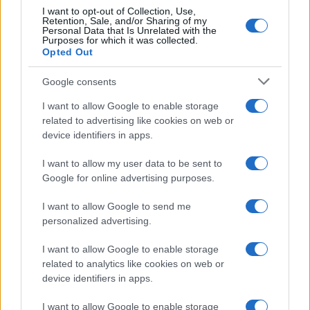
μπισκότα oreo έτοιμο σε 5
I want to opt-out of Collection, Use,
λεπτά
Retention, Sale, and/or Sharing of my
Personal Data that Is Unrelated with the
Purposes for which it was collected.
Opted Out
ΠΑΡΟΜΟΙΑ ΑΡΘΡΑ
ΠΕΡΙΣΣΟΤΕΡΑ ΑΠΟ ΤΟΝ ΔΗΜΙΟΥΡΓΟ
Google consents
Εύκολες ιδέες για αρχάριους:
I want to allow Google to enable storage
εκλεκτικό στιλ με γήινες
related to advertising like cookies on web or
αποχρώσεις στη διακόσμηση
device identifiers in apps.
I want to allow my user data to be sent to
Ταψί γλυκό με βανίλια και τραγανή
Google for online advertising purposes.
κρούστα
I want to allow Google to send me
personalized advertising.
Ιδέες για διακόσμηση σπιτιού που
κάνουν τον χώρο πιο όμορφο και πιο
I want to allow Google to enable storage
«δικό σας»
related to analytics like cookies on web or
device identifiers in apps.
I want to allow Google to enable storage