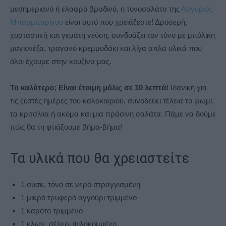
μεσημεριανό ή ελαφρύ βραδινό, η τονοσαλάτα της
Αργυρώς
Μπαρμπαρίγου
είναι αυτό που χρειάζεστε! Δροσερή,
χορταστική και γεμάτη γεύση, συνδυάζει τον τόνο με μπόλικη
μαγιονέζα, τραγανό κρεμμυδάκι και λίγα απλά υλικά που
όλοι έχουμε στην κουζίνα μας.
Το καλύτερο; Είναι έτοιμη μόλις σε 10 λεπτά!
Ιδανική για
τις ζεστές ημέρες του καλοκαιριού, συνοδεύει τέλεια το ψωμί,
τα κριτσίνια ή ακόμα και μια πράσινη σαλάτα. Πάμε να δούμε
πώς θα τη φτιάξουμε βήμα-βήμα!
Τα υλικά που θα χρειαστείτε
1 συσκ. τόνο σε νερό στραγγισμένη
1 μικρό τρυφερό αγγούρι τριμμένο
1 καρότο τριμμένο
1 κλων. σέλερι ψιλοκομμένο