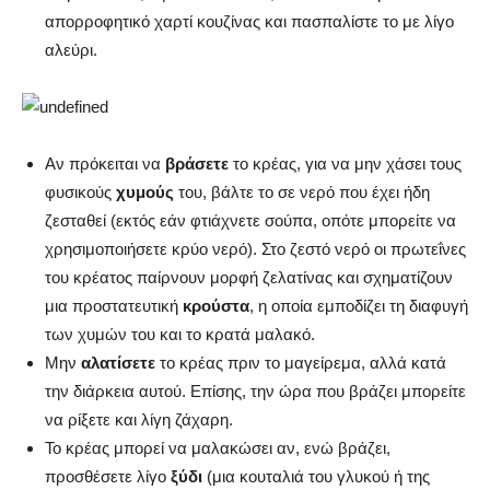
απορροφητικό χαρτί κουζίνας και πασπαλίστε το με λίγο
αλεύρι.
Αν πρόκειται να
βράσετε
το κρέας, για να μην χάσει τους
φυσικούς
χυμούς
του, βάλτε το σε νερό που έχει ήδη
ζεσταθεί (εκτός εάν φτιάχνετε σούπα, οπότε μπορείτε να
χρησιμοποιήσετε κρύο νερό). Στο ζεστό νερό οι πρωτεΐνες
του κρέατος παίρνουν μορφή ζελατίνας και σχηματίζουν
μια προστατευτική
κρούστα
, η οποία εμποδίζει τη διαφυγή
των χυμών του και το κρατά μαλακό.
Μην
αλατίσετε
το κρέας πριν το μαγείρεμα, αλλά κατά
την διάρκεια αυτού. Επίσης, την ώρα που βράζει μπορείτε
να ρίξετε και λίγη ζάχαρη.
Το κρέας μπορεί να μαλακώσει αν, ενώ βράζει,
προσθέσετε λίγο
ξύδι
(μια κουταλιά του γλυκού ή της