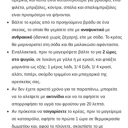
φιλέτα, μπριζόλες, κόντρα, σπάλα και σπαλομπριζόλες
είναι προτιμότερο να ψήνονται.
Βάλτε το κρέας από το προηγούμενο βράδυ σε ένα
σκεύος, το οποίο θα γεμίσετε είτε με
αναψυκτικό
με
ανθρακικό
(ιδανικά χωρίς ζάχαρη), είτε με σόδα. Το κρέας
θα μαριναριστεί στη σόδα και θα μαλακώσει αφάνταστα.
Εναλλακτικά, πριν το μαγειρέψετε βάλτε το για
2 ώρες
στο ψυγείο
, σε λεκάνη με γάλα ή με κρασί, και φτιάξτε
μαρινάτα ως εξής: 1 μέρος λάδι, 1/ 4 ξύδι, 1/ 4 κρασί,
αλάτι, πιπέρι, σκόρδο τριμμένο και μπαχαρικά της
αρεσκείας σας.
Αν δεν έχετε αρκετό χρόνο για τα παραπάνω, μπορείτε
να το αλείψετε με
ακτινίδιο
και να το αφήσετε να
απορροφήσει τα υγρά του φρούτου για 20 λεπτά.
Αν πρόκειται να
τσιγαρίσετε
το κρέας, πριν το μαγείρεμα
σε κατσαρόλα, αφήστε το πρώτα 1 ώρα σε θερμοκρασία
δωματίου και, αφού το πλύνετε, σκουπίστε το με