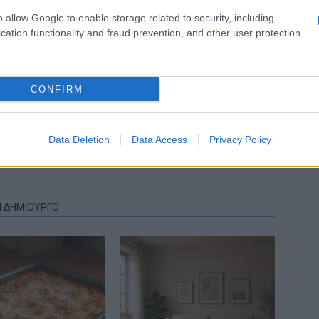
o allow Google to enable storage related to security, including
cation functionality and fraud prevention, and other user protection.
CONFIRM
Επόμενο άρθρο
Η εύκολη συνταγή για γεμιστές πατάτες
Data Deletion
Data Access
Privacy Policy
φούρνου
Ν ΔΗΜΙΟΥΡΓΟ