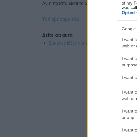
of my P
Αν η πατάτα είναι το αγαπημένο σας φαγητό,
was col
Opted 
Το διαβάσαμε εδώ
Google 
Δείτε και αυτά
I want t
Εύκολες ιδέες για αρχάριους: εκλεκτικό στ
web or d
I want t
purpose
I want 
I want t
web or d
I want t
or app.
I want t