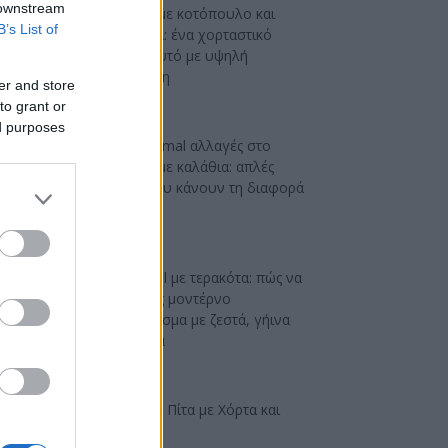
 downstream
Αρακάς με κοτόπουλο και
B’s List of
γιαούρτι: ένα χορταστικό
μαγειρευτό με υψηλή
πρωτεΐνη
er and store
to grant or
ed purposes
DIY minimal αλλαγές στο
μπάνιο με καλάθια: απλές
ιδέες που κάνουν τη διαφορά
Industrial με τερακότα: πώς να
πετύχεις μοντέρνο
αποτέλεσμα με ζεστά, γήινα
χρώματα
Ελαφριά Πίτα με Χόρτα και
Φέτα