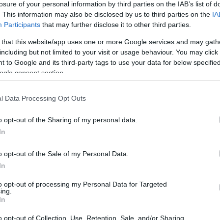
losure of your personal information by third parties on the IAB’s list of
. This information may also be disclosed by us to third parties on the
IA
ειδωτική δράση, παρέχετε προστασία από καρδιακές και
Participants
that may further disclose it to other third parties.
οστασία και για αναπνευστικά προβλήματα, καθώς και για
 that this website/app uses one or more Google services and may gath
including but not limited to your visit or usage behaviour. You may click 
τερα στο μπρόκολο, το σπανάκι, αλλά και τα λαχανικά των
 to Google and its third-party tags to use your data for below specifi
ogle consent section.
 συμπλέγματος Β βοηθούν το νευρικό σύστημα, καθώς και
τερη βοήθεια δίνεται από τα συστατικά της πατάτας στις
l Data Processing Opt Outs
o opt-out of the Sharing of my personal data.
 λαχανικά. Ωστόσο, οι ψητές πατάτες, που έχουν ψυχθεί
In
ποσοστό. Όσον αφορά τα οφέλη από το άμυλο είναι ίδια με
αίσθηση πληρότητας, με μικρότερης ποσότητας κατανάλωση
o opt-out of the Sale of my Personal Data.
In
 το μυστικό για να μπορεί να έχει ένας άνθρωπος, υγιές
to opt-out of processing my Personal Data for Targeted
ο συγκεκριμένο αποτέλεσμα, θα πρέπει να καταναλώνει
ing.
In
τακτά χρονικά διαστήματα.
o opt-out of Collection, Use, Retention, Sale, and/or Sharing