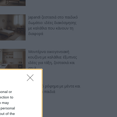
Japandi ζεστασιά στο παιδικό
δωμάτιο: ιδέες διακόσμησης
με καλάθια που κάνουν τη
διαφορά
Μοντέρνα οικογενειακή
κουζίνα με καλάθια: έξυπνες
ιδέες για τάξη, ζεστασιά και
στυλ
Δροσερό ρόφημα με μέντα και
μήλο για παιδιά
sonal or
ection to
ou may
 personal
out of the