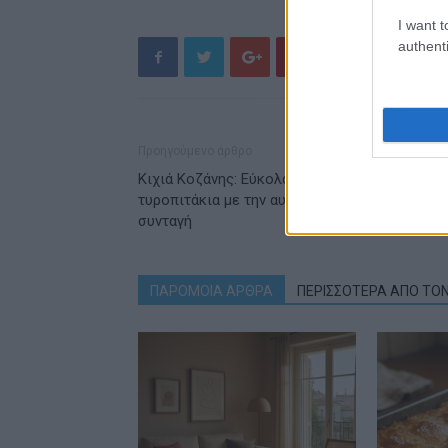
I want t
authenti
Προηγούμενο άρθρο
Κιχιά Κοζάνης: Εύκολα και τραγανά στριφτά
τυροπιτάκια με την αυθεντική κοζανίτικη
συνταγή
ΠΑΡΟΜΟΙΑ ΑΡΘΡΑ
ΠΕΡΙΣΣΟΤΕΡΑ ΑΠΟ ΤΟ