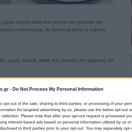
, χωρίς περιττά λάδια που γίνονται πιο τραγανές και
κεκριμένο αποτέλεσμα, θα πρέπει να βάλει το ταψί στο
τές, χωρίς περιττά λάδια που γίνονται πιο τραγανές και
αποτέλεσμα, θα πρέπει να βάλει το ταψί στο φούρνο,
s.gr -
Do Not Process My Personal Information
Το βέβαιο είναι πως από το συγκεκριμένο αποτέλεσμα θα
υ.
to opt-out of the sale, sharing to third parties, or processing of your per
formation for targeted advertising by us, please use the below opt-out s
r selection. Please note that after your opt-out request is processed y
eing interest-based ads based on personal information utilized by us or
disclosed to third parties prior to your opt-out. You may separately opt-
ληροφορίες: Τα οφέλη της υγείας από την
πατάτα