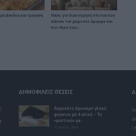
με βανίλια και τραγανή
Ιδέες για διακόσμηση σπιτιού που
κάνουν τον χώρο πιο όμορφο και
πιο «δικό σας»
ΔΗΜΟΦΙΛΕΊΣ ΘΈΣΕΙΣ
Δ
:
Λεμονάτο δροσερό γλυκό
Ο
ψυγείου με 4 υλικά – Το
Δ
η
«μυστικό» με...
23 Μαΐου, 2026
Γ