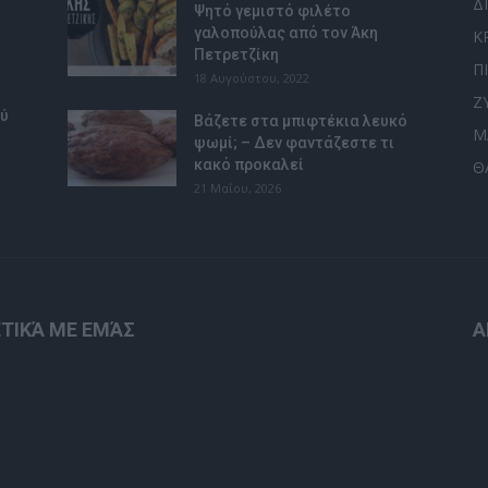
Δ
Ψητό γεμιστό φιλέτο
γαλοπούλας από τον Άκη
Κ
Πετρετζίκη
Π
18 Αυγούστου, 2022
Ζ
ού
Βάζετε στα μπιφτέκια λευκό
Μ
ψωμί; – Δεν φαντάζεστε τι
κακό προκαλεί
Θ
21 Μαΐου, 2026
ΤΙΚΆ ΜΕ ΕΜΆΣ
Α