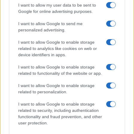
αποτέλεσμα; Εκπληκτικό
γιαούρτι σίγουρα δε θα το
I want to allow my user data to be sent to
ξαναπετάξετε
Google for online advertising purposes.
I want to allow Google to send me
personalized advertising.
ΠΑΡΟΜΟΙΑ ΑΡΘΡΑ
ΠΕΡΙΣΣΟΤΕΡΑ ΑΠΟ ΤΟΝ ΔΗΜΙΟΥΡΓΟ
I want to allow Google to enable storage
Εύκολες ιδέες για αρχάριους:
related to analytics like cookies on web or
εκλεκτικό στιλ με γήινες
device identifiers in apps.
αποχρώσεις στη διακόσμηση
I want to allow Google to enable storage
related to functionality of the website or app.
Ταψί γλυκό με βανίλια και τραγανή
κρούστα
I want to allow Google to enable storage
related to personalization.
Ιδέες για διακόσμηση σπιτιού που
I want to allow Google to enable storage
κάνουν τον χώρο πιο όμορφο και πιο
related to security, including authentication
«δικό σας»
functionality and fraud prevention, and other
user protection.