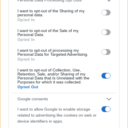
Personal Data Processing Opt Outs
κάνουν μεταστάσεις
services and may gather and store information including but
δημιουργούν αγγεία για την αιμάτωσή τους
not limited to your visit or usage behaviour. You may click to
I want to opt-out of the Sharing of my
personal data.
grant or deny consent to Google and its third-party tags to
Opted In
use your data for below specified purposes in below Google
Το διαβάσαμε εδώ
consent section.
I want to opt-out of the Sale of my
Personal Data.
Opted In
Δείτε και αυτά
Εύκολες ιδέες για αρχάριους: εκλεκτικό στιλ με γήινες
I want to opt-out of processing my
Personal Data for Targeted Advertising.
αποχρώσεις στη διακόσμηση
Opted In
I want to opt-out of Collection, Use,
Retention, Sale, and/or Sharing of my
Personal Data that Is Unrelated with the
Purposes for which it was collected.
Opted Out
Google consents
I want to allow Google to enable storage
Προηγούμενο άρθρο
Επόμενο άρθρο
related to advertising like cookies on web or
Άρχισε να κόβει μια πατάτα
Μόλις δείτε τι μπορείτε να
device identifiers in apps.
σε λεπτές φέτες…Το
κάνετε με το ληγμένο