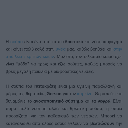
Η
σούπα
είναι ένα από τα πιο
θρεπτικά
και νόστιμα φαγητά
και κάνει πολύ καλό στην
υγεία
μας, καθώς βοηθάει και
στην
απώλεια περιττών κιλών
. Μάλιστα, τον τελευταίο καιρό έχει
γίνει “μόδα” να τρως και έξω σούπες, καθώς μπορείς να
βρεις μεγάλη ποικιλία με διαφορετικές γεύσεις.
Η σούπα του
Ιπποκράτη
είναι μια υγιεινή παραλλαγή και
μέρος της θεραπείας
Gerson
για τον
καρκίνο
. Θεραπεύει και
δυναμώνει το
ανοσοποιητικό σύστημα
και τα
νεφρά
. Είναι
πάρα πολύ νόστιμη αλλά και θρεπτική σούπα, η οποία
προορίζεται για τον καθαρισμό των νεφρών. Μπορεί να
καταναλωθεί από όλους όσους θέλουν να
βελτιώσουν
την