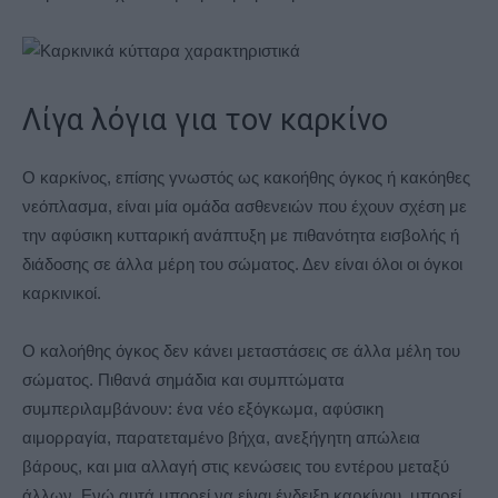
Λίγα λόγια για τον καρκίνο
O καρκίνος, επίσης γνωστός ως κακοήθης όγκος ή κακόηθες
νεόπλασμα, είναι μία ομάδα ασθενειών που έχουν σχέση με
την αφύσικη κυτταρική ανάπτυξη με πιθανότητα εισβολής ή
διάδοσης σε άλλα μέρη του σώματος. Δεν είναι όλοι οι όγκοι
καρκινικοί.
Ο καλοήθης όγκος δεν κάνει μεταστάσεις σε άλλα μέλη του
σώματος. Πιθανά σημάδια και συμπτώματα
συμπεριλαμβάνουν: ένα νέο εξόγκωμα, αφύσικη
αιμορραγία, παρατεταμένο βήχα, ανεξήγητη απώλεια
βάρους, και μια αλλαγή στις κενώσεις του εντέρου μεταξύ
άλλων. Ενώ αυτά μπορεί να είναι ένδειξη καρκίνου, μπορεί