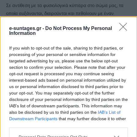
Σε αντίθεση με τα φυσιολογικά κύτταρα στο σώμα μας, τα
οποία αυξάνονται, διαιρούνται και πεθαίνουν με έναν
αυστηρά ελεγχόμενο τρόπο, τα καρκινικά κύτταρα
e-suntages.gr -
Do Not Process My Personal
διαφέρουν διότι συνεχίζουν να διαιρούνται ανεξέλεγκτα. Αυτό
Information
έχει ως αποτέλεσμα την ανάπτυξη μιας μάζας κυττάρων,
που ονομάζεται όγκος. Οι όγκοι μπορεί να είναι καλοήθεις ή
If you wish to opt-out of the sale, sharing to third parties, or
κακοήθεις.
processing of your personal or sensitive information for
targeted advertising by us, please use the below opt-out
section to confirm your selection. Please note that after your
Γενικά, τα χαρακτηριστικά των καρκινικών κυττάρων είναι
opt-out request is processed you may continue seeing
ότι:
interest-based ads based on personal information utilized by
us or personal information disclosed to third parties prior to
ανθίστανται στην απόπτωση
your opt-out. You may separately opt-out of the further
disclosure of your personal information by third parties on the
πολλαπλασιάζονται παρουσία ή μη αυξητικών
IAB’s list of downstream participants. This information may
παραγόντων
also be disclosed by us to third parties on the
IAB’s List of
ανθίστανται σε σήματα που σταματούν τον κυτταρικό
Downstream Participants
that may further disclose it to other
πολλαπλασιασμό
third parties.
ανθίστανται στο μηχανισμό γήρανσης
Please note that this website/app uses one or more Google