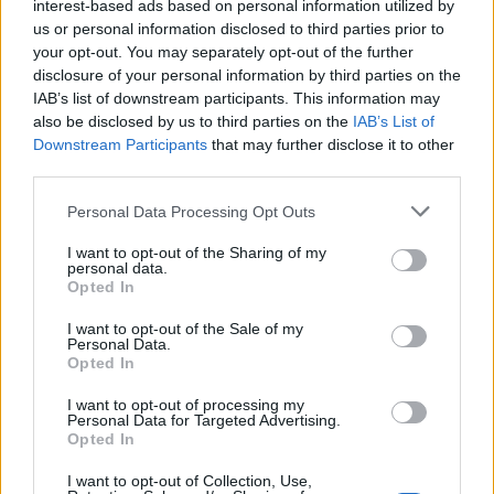
interest-based ads based on personal information utilized by
us or personal information disclosed to third parties prior to
your opt-out. You may separately opt-out of the further
disclosure of your personal information by third parties on the
IAB’s list of downstream participants. This information may
also be disclosed by us to third parties on the
IAB’s List of
Downstream Participants
that may further disclose it to other
third parties.
Please note that this website/app uses one or more Google
Personal Data Processing Opt Outs
services and may gather and store information including but
not limited to your visit or usage behaviour. You may click to
I want to opt-out of the Sharing of my
personal data.
grant or deny consent to Google and its third-party tags to
Opted In
use your data for below specified purposes in below Google
consent section.
I want to opt-out of the Sale of my
Personal Data.
Opted In
Προηγούμενο άρθρο
Επόμενο άρθρο
I want to opt-out of processing my
Αφράτη γιαουρτόπιτα με
Χαλβάς χωρίς ζάχαρη με
Personal Data for Targeted Advertising.
λεμόνι και σιμιγδάλι της
σοκολάτα και καβουρδισμένο
Opted In
γιαγιάς!
αμύγδαλο
I want to opt-out of Collection, Use,