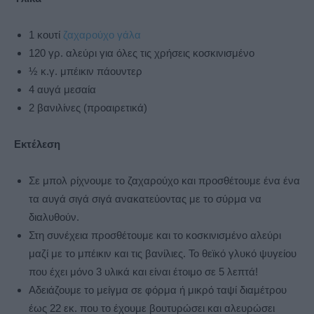
1 κουτί
ζαχαρούχο γάλα
120 γρ. αλεύρι για όλες τις χρήσεις κοσκινισμένο
½ κ.γ. μπέικιν πάουντερ
4 αυγά μεσαία
2 βανιλίνες (προαιρετικά)
Εκτέλεση
Σε μπολ ρίχνουμε το ζαχαρούχο και προσθέτουμε ένα ένα
τα αυγά σιγά σιγά ανακατεύοντας με το σύρμα να
διαλυθούν.
Στη συνέχεια προσθέτουμε και το κοσκινισμένο αλεύρι
μαζί με το μπέικιν και τις βανίλιες. Το θεϊκό γλυκό ψυγείου
που έχει μόνο 3 υλικά και είναι έτοιμο σε 5 λεπτά!
Αδειάζουμε το μείγμα σε φόρμα ή μικρό ταψί διαμέτρου
έως 22 εκ. που το έχουμε βουτυρώσει και αλευρώσει