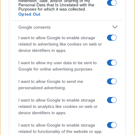
Retention, Sale, and/or Sharing of my
Personal Data that Is Unrelated with the
Purposes for which it was collected.
ΠΑΡΟΜΟΙΑ ΑΡΘΡΑ
ΠΕΡΙΣΣΟΤΕΡΑ ΑΠΟ ΤΟΝ ΔΗΜΙΟΥΡΓΟ
Opted Out
Εύκολες ιδέες για αρχάριους:
Google consents
εκλεκτικό στιλ με γήινες
I want to allow Google to enable storage
αποχρώσεις στη διακόσμηση
related to advertising like cookies on web or
device identifiers in apps.
Ταψί γλυκό με βανίλια και τραγανή
κρούστα
I want to allow my user data to be sent to
Google for online advertising purposes.
I want to allow Google to send me
Ιδέες για διακόσμηση σπιτιού που
personalized advertising.
κάνουν τον χώρο πιο όμορφο και πιο
«δικό σας»
I want to allow Google to enable storage
related to analytics like cookies on web or
device identifiers in apps.
I want to allow Google to enable storage
related to functionality of the website or app.