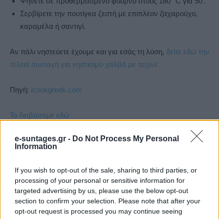
Ψήνετε σε προθερμασμένο φούρνο στους 180° C για 50′.
Σερβίρετε την πουτίγκα ζεστή με επιπλέον ζαχαρούχο,
καραμέλα ή σαντιγί.
Αν πάλι νηστεύετε έχουμε και για εσάς τη λύση,
δείτε εδώ την
τέλεια συνταγή για νηστίσιμο χαλβά με ταχίνι!
Πηγή:
icookgreek.com
Το διαβάσαμε εδώ
e-suntages.gr -
Do Not Process My Personal
Δείτε και αυτά
Information
Εύκολες ιδέες για αρχάριους: εκλεκτικό στιλ με γήινες
αποχρώσεις στη διακόσμηση
If you wish to opt-out of the sale, sharing to third parties, or
processing of your personal or sensitive information for
targeted advertising by us, please use the below opt-out
section to confirm your selection. Please note that after your
opt-out request is processed you may continue seeing