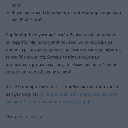
καλά.
Ψήνουμε στους 170 βαθμούς σε προθερμασμένο φούρνο
για 35-40 λεπτά.
Συμβουλή
: Το συγκεκριμένο κέικ βγαίνει ιδιαίτερα μαλακό
και αφράτο. Μια άλλη χρήση του είναι να το κόψουμε με
προσοχή με μεγάλο μαχαίρι ψωμιού κατά μήκος χωρίζοντάς
το στα δύο και να στρώσουμε το κάτω κομμάτι με
μαρμελάδα της αρεσκείας μας. Το κλείνουμε με το δεύτερο
κομμάτι και το σερβίρουμε γεμιστό.
Αν πάλι προτιμάτε κάτι πιο… παραδοσιακό και ταυτόχρονα
με λίγες θερμίδες,
ρίξτε μια ματιά στην παρακάτω συνταγή
για μια τέλεια πορτοκαλόπιτα χωρίς ζάχαρη!
Πηγή:
womantoc.gr