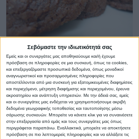
Σεβόμαστε την ιδιωτικότητά σας
Πηγή:
daddy-cool.gr
Εμείς και οι συνεργάτες μας αποθηκεύουμε και/ή έχουμε
πρόσβαση σε πληροφορίες σε μια συσκευή, όπως τα cookies,
και επεξεργαζόμαστε προσωπικά δεδομένα, όπως μοναδικοί
Το διαβάσαμε εδώ
αναγνωριστικοί και προσαρμοσμένες πληροφορίες που
αποστέλλονται από μια συσκευή για εξατομικευμένες διαφημίσεις
Δείτε και αυτά
και περιεχόμενο, μέτρηση διαφήμισης και περιεχομένου, έρευνα
Εύκολες ιδέες για αρχάριους: εκλεκτικό στιλ με γήινες
ακροατηρίου και ανάπτυξη υπηρεσιών.
Με την άδειά σας, εμείς
αποχρώσεις στη διακόσμηση
και οι συνεργάτες μας ενδέχεται να χρησιμοποιήσουμε ακριβή
δεδομένα γεωγραφικής τοποθεσίας και ταυτοποίησης μέσω
σάρωσης συσκευών. Μπορείτε να κάνετε κλικ για να συναινέσετε
στην επεξεργασία από εμάς και τους συνεργάτες μας όπως
περιγράφεται παραπάνω. Εναλλακτικά, μπορείτε να αποκτήσετε
πρόσβαση σε πιο λεπτομερείς πληροφορίες και να αλλάξετε τις