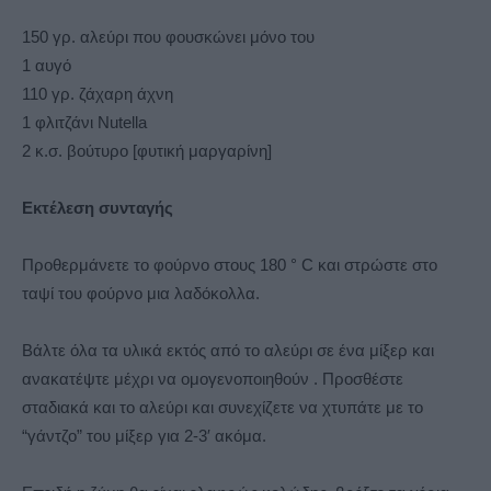
150 γρ. αλεύρι που φουσκώνει μόνο του
1 αυγό
110 γρ. ζάχαρη άχνη
1 φλιτζάνι Nutella
2 κ.σ. βούτυρο [φυτική μαργαρίνη]
Εκτέλεση συνταγής
Προθερμάνετε το φούρνο στους 180 ° C και στρώστε στο
ταψί του φούρνο μια λαδόκολλα.
Βάλτε όλα τα υλικά εκτός από το αλεύρι σε ένα μίξερ και
ανακατέψτε μέχρι να ομογενοποιηθούν . Προσθέστε
σταδιακά και το αλεύρι και συνεχίζετε να χτυπάτε με το
“γάντζο” του μίξερ για 2-3′ ακόμα.