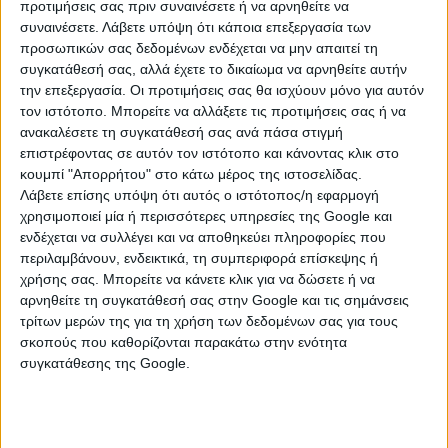
προτιμήσεις σας πριν συναινέσετε ή να αρνηθείτε να
συναινέσετε.
Λάβετε υπόψη ότι κάποια επεξεργασία των
προσωπικών σας δεδομένων ενδέχεται να μην απαιτεί τη
συγκατάθεσή σας, αλλά έχετε το δικαίωμα να αρνηθείτε αυτήν
την επεξεργασία. Οι προτιμήσεις σας θα ισχύουν μόνο για αυτόν
τον ιστότοπο. Μπορείτε να αλλάξετε τις προτιμήσεις σας ή να
ανακαλέσετε τη συγκατάθεσή σας ανά πάσα στιγμή
επιστρέφοντας σε αυτόν τον ιστότοπο και κάνοντας κλικ στο
κουμπί "Απορρήτου" στο κάτω μέρος της ιστοσελίδας.
Λάβετε επίσης υπόψη ότι αυτός ο ιστότοπος/η εφαρμογή
χρησιμοποιεί μία ή περισσότερες υπηρεσίες της Google και
ενδέχεται να συλλέγει και να αποθηκεύει πληροφορίες που
περιλαμβάνουν, ενδεικτικά, τη συμπεριφορά επίσκεψης ή
χρήσης σας. Μπορείτε να κάνετε κλικ για να δώσετε ή να
αρνηθείτε τη συγκατάθεσή σας στην Google και τις σημάνσεις
τρίτων μερών της για τη χρήση των δεδομένων σας για τους
Προηγούμενο άρθρο
Επόμενο άρθρο
σκοπούς που καθορίζονται παρακάτω στην ενότητα
Γλυκό ψυγείου με Oreo
Παστάκια amandine
συγκατάθεσης της Google.
πανεύκολο και απολαυστικό!