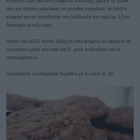
Επειδή η ζύμη θα είναι ελαφρώς κολώδης, βρέξτε τα χέρια
σας και πλάστε μπαλάκια σε μέγεθος καρυδιού, τα πιέζετε
ελαφρά και τα τοποθετείτε στη λαδόκολα στο ταψί με 2,5 εκ.
διάστημα μεταξύ τους.
Ψήστε για 10-12 λεπτά. Βγάζετε από φούρνο τα αφήνετε να
κρυώσουν μέσα στο ταψί για 5′, μετά τα βγάζετε και τα
απολαμβάνετε.
Λαχταριστά κουλουράκια Nutella’s με 5 υλικά σε 10′