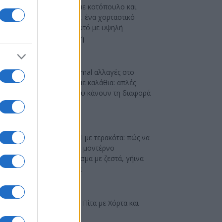
Αρακάς με κοτόπουλο και
γιαούρτι: ένα χορταστικό
μαγειρευτό με υψηλή
πρωτεΐνη
DIY minimal αλλαγές στο
μπάνιο με καλάθια: απλές
ιδέες που κάνουν τη διαφορά
Industrial με τερακότα: πώς να
πετύχεις μοντέρνο
αποτέλεσμα με ζεστά, γήινα
χρώματα
Ελαφριά Πίτα με Χόρτα και
Φέτα