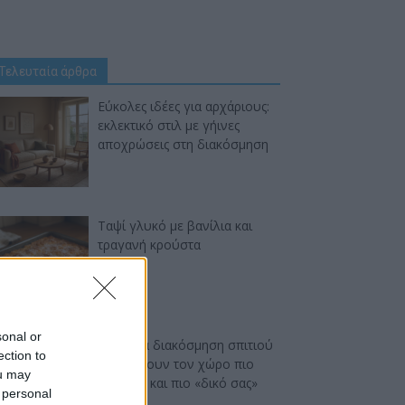
Τελευταία άρθρα
Εύκολες ιδέες για αρχάριους:
εκλεκτικό στιλ με γήινες
αποχρώσεις στη διακόσμηση
Ταψί γλυκό με βανίλια και
τραγανή κρούστα
sonal or
Ιδέες για διακόσμηση σπιτιού
ection to
που κάνουν τον χώρο πιο
ou may
όμορφο και πιο «δικό σας»
 personal