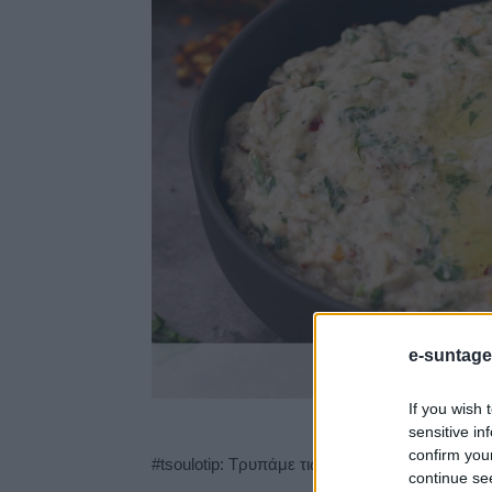
e-suntage
If you wish 
sensitive in
confirm you
#tsoulotip: Τρυπάμε τις μελιτζάνες για να ψηθ
continue se