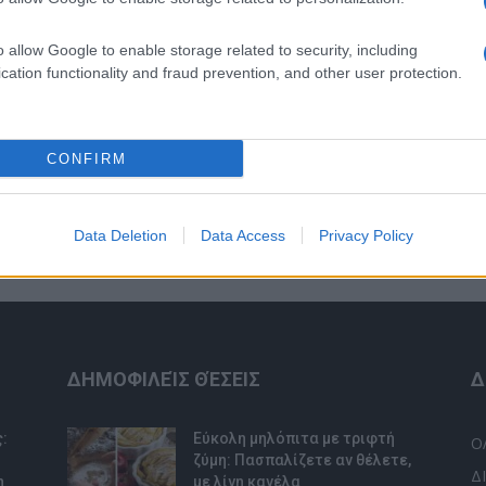
o allow Google to enable storage related to security, including
cation functionality and fraud prevention, and other user protection.
με βανίλια και τραγανή
Ιδέες για διακόσμηση σπιτιού που
κάνουν τον χώρο πιο όμορφο και
πιο «δικό σας»
CONFIRM
Data Deletion
Data Access
Privacy Policy
ΔΗΜΟΦΙΛΕΊΣ ΘΈΣΕΙΣ
Δ
:
Εύκολη μηλόπιτα με τριφτή
Ο
ζύμη: Πασπαλίζετε αν θέλετε,
Δ
η
με λίγη κανέλα