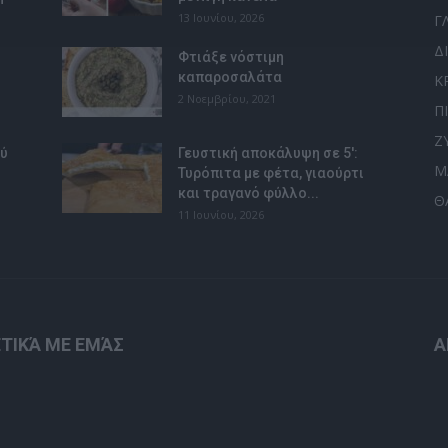
13 Ιουνίου, 2026
Γ
Δ
Φτιάξε νόστιμη
καπαροσαλάτα
Κ
2 Νοεμβρίου, 2021
Π
Ζ
ού
Γευστική αποκάλυψη σε 5′:
Μ
Τυρόπιτα με φέτα, γιαούρτι
και τραγανό φύλλο...
Θ
11 Ιουνίου, 2026
ΤΙΚΆ ΜΕ ΕΜΆΣ
Α