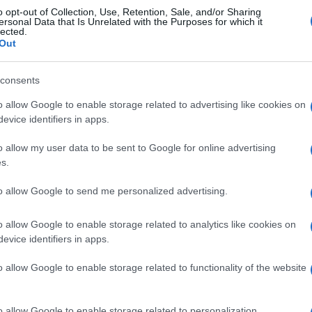
o opt-out of Collection, Use, Retention, Sale, and/or Sharing
ιλ με γήινες αποχρώσεις στη διακόσμηση
ersonal Data that Is Unrelated with the Purposes for which it
lected.
Out
consents
o allow Google to enable storage related to advertising like cookies on
evice identifiers in apps.
o allow my user data to be sent to Google for online advertising
Επόμενο άρθρο
s.
Κέικ με γλάσο λεμονιού από την Αργυρώ
Μπαρμπαρίγου
to allow Google to send me personalized advertising.
o allow Google to enable storage related to analytics like cookies on
Ν ΔΗΜΙΟΥΡΓΟ
evice identifiers in apps.
o allow Google to enable storage related to functionality of the website
o allow Google to enable storage related to personalization.