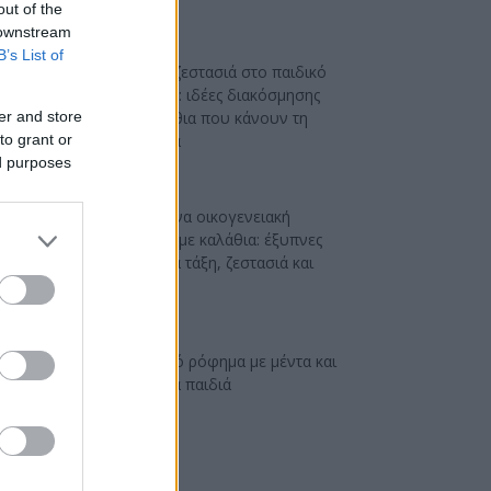
out of the
 downstream
B’s List of
Japandi ζεστασιά στο παιδικό
δωμάτιο: ιδέες διακόσμησης
er and store
με καλάθια που κάνουν τη
to grant or
διαφορά
ed purposes
Μοντέρνα οικογενειακή
κουζίνα με καλάθια: έξυπνες
ιδέες για τάξη, ζεστασιά και
στυλ
Δροσερό ρόφημα με μέντα και
μήλο για παιδιά