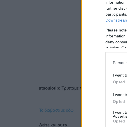
information 
further disc
participants
Downstream 
Please note
information 
deny consent
in below Go
Persona
I want t
Opted 
#tsoulotip:
Τρυπάμε τις μελιτζάνες για να ψη
I want t
Opted 
Το διαβάσαμε εδώ
I want 
Advertis
Opted 
Δείτε και αυτά