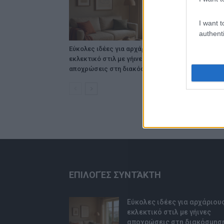
I want t
authenti
Εύκολες ιδέες για αρχάριους:
Ταψί γλυκό 
εκλεκτικό στιλ με γήινες
κρούστα
αποχρώσεις στη διακόσμηση
ΕΠΙΛΟΓΈΣ ΣΥΝΤΆΚΤΗ
Εύκολες ιδέες για αρχάριους
εκλεκτικό στιλ με γήινες
αποχρώσεις στη διακόσμησ