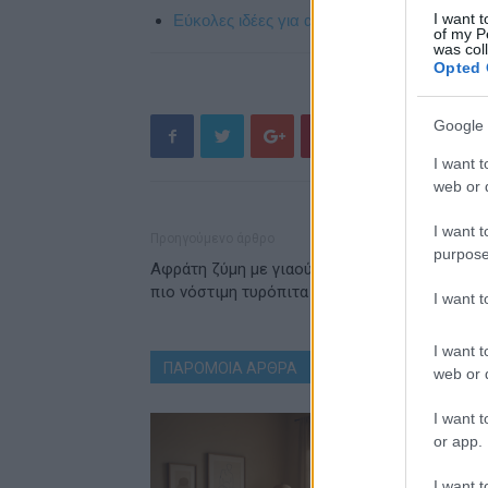
I want t
Εύκολες ιδέες για αρχάριους: εκλεκτικό στ
of my P
was col
Opted 
Google 
I want t
web or d
I want t
Προηγούμενο άρθρο
purpose
Αφράτη ζύμη με γιαούρτι για να φτιάξεις την
πιο νόστιμη τυρόπιτα με μόλις τρία υλικά!
I want 
I want t
ΠΑΡΟΜΟΙΑ ΑΡΘΡΑ
ΠΕΡΙΣΣΟΤΕΡΑ ΑΠΟ ΤΟ
web or d
I want t
or app.
I want t