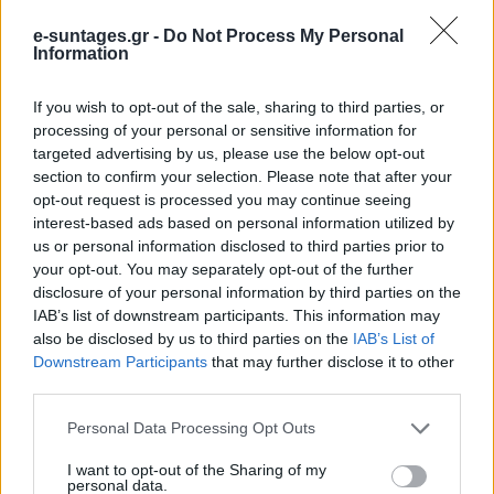
e-suntages.gr -
Do Not Process My Personal
Information
If you wish to opt-out of the sale, sharing to third parties, or
processing of your personal or sensitive information for
targeted advertising by us, please use the below opt-out
section to confirm your selection. Please note that after your
opt-out request is processed you may continue seeing
interest-based ads based on personal information utilized by
us or personal information disclosed to third parties prior to
Τελευταία άρθρα
your opt-out. You may separately opt-out of the further
Εύκολες ιδέες για αρχάριους: εκλεκτικό
disclosure of your personal information by third parties on the
στιλ με γήινες αποχρώσεις στη διακόσμηση
IAB’s list of downstream participants. This information may
also be disclosed by us to third parties on the
IAB’s List of
Downstream Participants
that may further disclose it to other
third parties.
Please note that this website/app uses one or more Google
Personal Data Processing Opt Outs
Ταψί γλυκό με βανίλια και τραγανή
services and may gather and store information including but
κρούστα
not limited to your visit or usage behaviour. You may click to
I want to opt-out of the Sharing of my
personal data.
grant or deny consent to Google and its third-party tags to