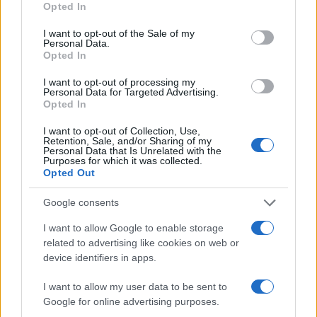
Opted In
use your data for below specified purposes in below Google
consent section.
I want to opt-out of the Sale of my
Personal Data.
Opted In
Ιδέες για διακόσμηση σπιτιού που κάνουν
τον χώρο πιο όμορφο και πιο «δικό σας»
I want to opt-out of processing my
Personal Data for Targeted Advertising.
Opted In
I want to opt-out of Collection, Use,
Retention, Sale, and/or Sharing of my
Japandi ζεστασιά στο παιδικό δωμάτιο:
Personal Data that Is Unrelated with the
Purposes for which it was collected.
ιδέες διακόσμησης με καλάθια που κάνουν
Opted Out
τη διαφορά
Google consents
I want to allow Google to enable storage
related to advertising like cookies on web or
Μοντέρνα οικογενειακή κουζίνα με
device identifiers in apps.
καλάθια: έξυπνες ιδέες για τάξη, ζεστασιά
και στυλ
I want to allow my user data to be sent to
Google for online advertising purposes.