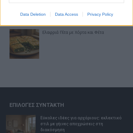
χρώματα
Data Deletion
Data Access
Privacy Policy
Ελαφριά Πίτα με Χόρτα και Φέτα
ΕΠΙΛΟΓΈΣ ΣΥΝΤΆΚΤΗ
Εύκολες ιδέες για αρχάριους: εκλεκτικό
στιλ με γήινες αποχρώσεις στη
διακόσμηση