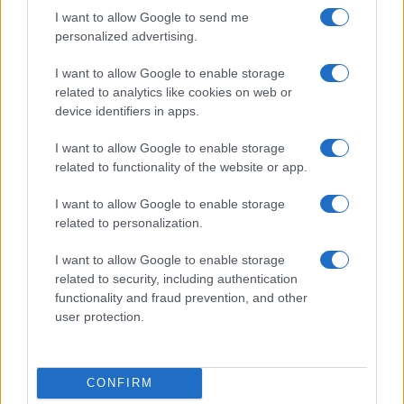
I want to allow Google to send me
Δροσερό ρόφημα με μέντα και μήλο για
personalized advertising.
παιδιά
I want to allow Google to enable storage
related to analytics like cookies on web or
device identifiers in apps.
Αρακάς με κοτόπουλο και γιαούρτι: ένα
I want to allow Google to enable storage
χορταστικό μαγειρευτό με υψηλή πρωτεΐνη
related to functionality of the website or app.
I want to allow Google to enable storage
related to personalization.
I want to allow Google to enable storage
DIY minimal αλλαγές στο μπάνιο με
related to security, including authentication
καλάθια: απλές ιδέες που κάνουν τη
functionality and fraud prevention, and other
διαφορά
user protection.
Industrial με τερακότα: πώς να πετύχεις
CONFIRM
μοντέρνο αποτέλεσμα με ζεστά, γήινα