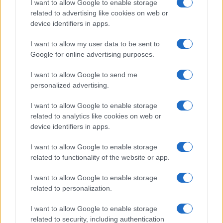
απλά βήματα, το αποτέλεσμα είναι ένα δροσερό επιδόρπιο
I want to allow Google to enable storage
related to advertising like cookies on web or
που δύσκολα μένει στο τραπέζι για πολύ ώρα. Είναι μια
device identifiers in apps.
συνταγή που συνδυάζει ευκολία, γεύση και δημιουργικότητα,
κάνοντας την ιδανική επιλογή για κάθε στιγμή που ζητάμε
I want to allow my user data to be sent to
κάτι γλυκό και δροσερό.
Google for online advertising purposes.
I want to allow Google to send me
ΔΕΙΤΕ ΤΟ ΒΙΝΤΕΟ ΕΔΩ
personalized advertising.
Το διαβάσαμε εδώ
I want to allow Google to enable storage
related to analytics like cookies on web or
device identifiers in apps.
Δείτε και αυτά
Εύκολες ιδέες για αρχάριους: εκλεκτικό στιλ με γήινες
I want to allow Google to enable storage
αποχρώσεις στη διακόσμηση
related to functionality of the website or app.
I want to allow Google to enable storage
related to personalization.
I want to allow Google to enable storage
related to security, including authentication