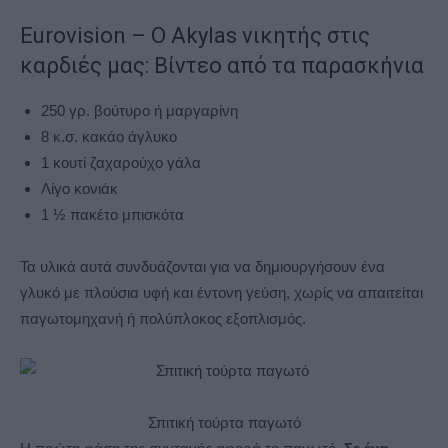
Eurovision – Ο Akylas νικητής στις
καρδιές μας: Βίντεο από τα παρασκήνια
250 γρ. βούτυρο ή μαργαρίνη
8 κ.σ. κακάο άγλυκο
1 κουτί ζαχαρούχο γάλα
Λίγο κονιάκ
1 ½ πακέτο μπισκότα
Τα υλικά αυτά συνδυάζονται για να δημιουργήσουν ένα
γλυκό με πλούσια υφή και έντονη γεύση, χωρίς να απαιτείται
παγωτομηχανή ή πολύπλοκος εξοπλισμός.
Σπιτική τούρτα παγωτό