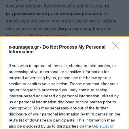
αρωματική ένταση. Αφού αποσυρθεί από τη φωτιά,
το
μείγμα ανακατεύεται με τα σπασμένα μπισκότα.
Το
αποτέλεσμα στρώνεται στον πάτο ενός τσερκιού, πιέζεται
ελαφρά ώστε να δημιουργηθεί μια συμπαγής βάση και
αποτελεί το θεμέλιο της τούρτας.
e-suntages.gr -
Do Not Process My Personal
Αφού η βάση έχει σταθεροποιηθεί, από πάνω απλώνεται το
Information
παγωτό.
Η τούρτα καλύπτεται με μεμβράνη και
If you wish to opt-out of the sale, sharing to third parties, or
τοποθετείται στην κατάψυξη για περίπου 8 ώρες, ώστε να
processing of your personal or sensitive information for
παγώσει καλά και να δέσει σωστά.
Μετά τον απαιτούμενο
targeted advertising by us, please use the below opt-out
χρόνο, η τούρτα παγωτό είναι έτοιμη για σερβίρισμα. Η υφή
section to confirm your selection. Please note that after your
της είναι κρεμώδης, ενώ η βάση μπισκότου προσφέρει την
opt-out request is processed you may continue seeing
απαραίτητη αντίθεση στη γεύση και τη δομή.
interest-based ads based on personal information utilized by
us or personal information disclosed to third parties prior to
your opt-out. You may separately opt-out of the further
Διαβάστε επίσης
disclosure of your personal information by third parties on the
IAB’s list of downstream participants. This information may
also be disclosed by us to third parties on the
IAB’s List of