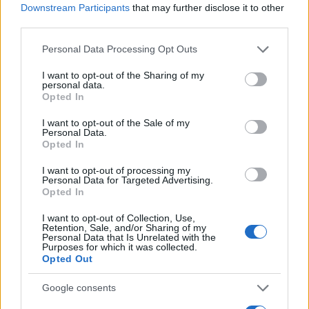
Downstream Participants
that may further disclose it to other
third parties.
Φανταστική δίχρωμη τούρτα μπισκότου
με ζαχαρούχο και μερέντα
Please note that this website/app uses one or more Google
Personal Data Processing Opt Outs
services and may gather and store information including but
not limited to your visit or usage behaviour. You may click to
I want to opt-out of the Sharing of my
personal data.
grant or deny consent to Google and its third-party tags to
Opted In
use your data for below specified purposes in below Google
Η συγκεκριμένη τούρτα παγωτό
αποτελεί μια εύκολη λύση
consent section.
I want to opt-out of the Sale of my
για γενέθλια, καλοκαιρινές συγκεντρώσεις ή απλά για ένα
Personal Data.
Opted In
γλυκό στο σπίτι χωρίς κόπο.
Το γεγονός ότι
δεν απαιτεί
παγωτομηχανή την κάνει ιδιαίτερα δημοφιλή, ειδικά για
I want to opt-out of processing my
Personal Data for Targeted Advertising.
όσους θέλουν ένα γρήγορο αποτέλεσμα.
Παράλληλα,
η
Opted In
συνταγή επιτρέπει παραλλαγές:
διαφορετικά μπισκότα,
I want to opt-out of Collection, Use,
προσθήκη ξηρών καρπών ή αλλαγή γεύσης στο παγωτό
Retention, Sale, and/or Sharing of my
Personal Data that Is Unrelated with the
μπορούν να δώσουν κάθε φορά ένα διαφορετικό
Purposes for which it was collected.
αποτέλεσμα. Η τούρτα παγωτό χωρίς παγωτομηχανή
Opted Out
αποδεικνύει ότι
δεν χρειάζονται περίπλοκες τεχνικές για να
Google consents
δημιουργηθεί ένα εντυπωσιακό γλυκό.
Με λίγα υλικά και