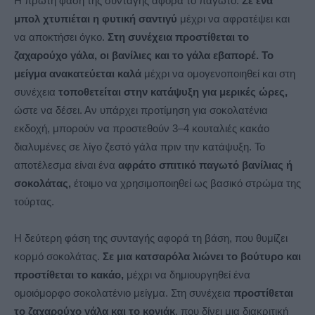
Η πρώτη φάση της συνταγής αφορά το παγωτό.
Σε ένα
μπολ χτυπιέται η φυτική σαντιγύ
μέχρι να αφρατέψει και
να αποκτήσει όγκο.
Στη συνέχεια προστίθεται το
ζαχαρούχο γάλα, οι βανίλιες και το γάλα εβαπορέ.
Το
μείγμα ανακατεύεται καλά
μέχρι να ομογενοποιηθεί και στη
συνέχεια
τοποθετείται στην κατάψυξη για μερικές ώρες,
ώστε να δέσει. Αν υπάρχει προτίμηση για σοκολατένια
εκδοχή, μπορούν να προστεθούν 3–4 κουταλιές κακάο
διαλυμένες σε λίγο ζεστό γάλα πριν την κατάψυξη. Το
αποτέλεσμα είναι ένα
αφράτο σπιτικό παγωτό βανίλιας ή
σοκολάτας,
έτοιμο να χρησιμοποιηθεί ως βασικό στρώμα της
τούρτας.
Η δεύτερη φάση της συνταγής αφορά τη βάση, που θυμίζει
κορμό σοκολάτας.
Σε μια κατσαρόλα λιώνει το βούτυρο και
προστίθεται το κακάο,
μέχρι να δημιουργηθεί ένα
ομοιόμορφο σοκολατένιο μείγμα. Στη συνέχεια
προστίθεται
το ζαχαρούχο γάλα και το κονιάκ
, που δίνει μια διακριτική