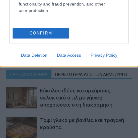
functionality and fraud prevention, and other
user protection.
Προηγούμενο άρθρο
Επόμενο άρθρο
Όλα τούμπα στην κατσαρόλα:
Tυρoψωμάκια με αφράτη ζύμη
CONFIRM
“Καίει” λίγο βούτυρο και εκεί
γιαουρτιού – Ό,τι πρέπει για
μέσα ρίχνει τα μακαρόνια –
το ταπεράκι του σχολείου
Τρομερό κολπάκι για να μην
κολλάνε (Video)
Data Deletion
Data Access
Privacy Policy
ΠΑΡΟΜΟΙΑ ΑΡΘΡΑ
ΠΕΡΙΣΣΟΤΕΡΑ ΑΠΟ ΤΟΝ ΔΗΜΙΟΥΡΓΟ
Εύκολες ιδέες για αρχάριους:
εκλεκτικό στιλ με γήινες
αποχρώσεις στη διακόσμηση
Ταψί γλυκό με βανίλια και τραγανή
κρούστα