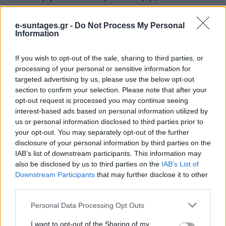
– Ανακατεύουμε σε ένα μπολ, με έναν αυγογδάρτη, το
e-suntages.gr -
Do Not Process My Personal
αλεύρι, τον χυμό, το ξύσμα, τη ζάχαρη και σιγά-σιγά το νερό.
Information
Κάνουμε τη συγκεκριμένη διαδικασία έως ότου να έχουμε
ένα σωστό χυλό (σ.σ. όχι πάρα πολύ υδαρή, ούτε όμως και
If you wish to opt-out of the sale, sharing to third parties, or
processing of your personal or sensitive information for
σφιχτό). – Ρίχνουμε ελάχιστο σπορέλαιο σε ένα
targeted advertising by us, please use the below opt-out
αντικολλητικό τηγάνι. – Βάζουμε, το σπορέλαιό μας, στη
section to confirm your selection. Please note that after your
φωτιά. – Όταν κάψει, ρίχνουμε κουταλιές από τον χυλό. –
opt-out request is processed you may continue seeing
Γυρίζουμε και από την άλλη μεριά τις τηγανίτες μας για να
interest-based ads based on personal information utilized by
us or personal information disclosed to third parties prior to
πάρουν χρώμα. – Βγάζουμε, τις τηγανίτες μας, με μια
your opt-out. You may separately opt-out of the further
τρυπητή κουτάλα πάνω σε μια πιατέλα, με απορροφητικό
disclosure of your personal information by third parties on the
χαρτί κουζίνας. – Σερβίρουμε, με μέλι, κανέλα, αλλά και
IAB’s list of downstream participants. This information may
καρύδια.
also be disclosed by us to third parties on the
IAB’s List of
Downstream Participants
that may further disclose it to other
third parties.
Please note that this website/app uses one or more Google
Personal Data Processing Opt Outs
services and may gather and store information including but
not limited to your visit or usage behaviour. You may click to
I want to opt-out of the Sharing of my