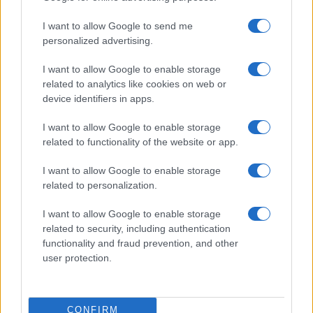
Δείτε και αυτά
I want to allow Google to send me
personalized advertising.
Εύκολες ιδέες για αρχάριους: εκλεκτικό στιλ με γήινες
αποχρώσεις στη διακόσμηση
I want to allow Google to enable storage
related to analytics like cookies on web or
device identifiers in apps.
I want to allow Google to enable storage
related to functionality of the website or app.
I want to allow Google to enable storage
related to personalization.
Προηγούμενο άρθρο
Επόμενο άρθρο
I want to allow Google to enable storage
Φλούδα μπανάνας: Πως να τη
Αφράτο κι εύκολο σπιτικό
related to security, including authentication
χρησιμοποιήσετε για να
ψωμί με λίγα υλικά που
functionality and fraud prevention, and other
λύσετε καθημερινά
έχουμε όλοι στην κουζίνα –
user protection.
προβλήματα και να γλυτώσετε
Με αλεύρι, νερό και…
χρήματα
CONFIRM