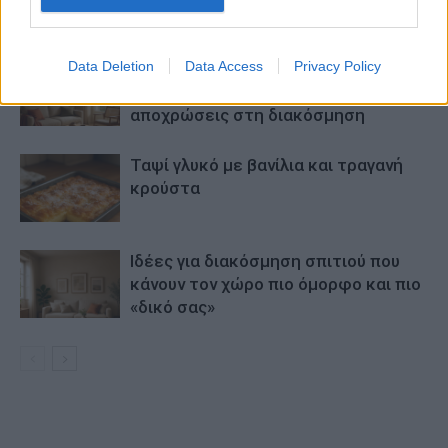
ΠΑΡΟΜΟΙΑ ΑΡΘΡΑ
ΠΕΡΙΣΣΟΤΕΡΑ ΑΠΟ ΤΟΝ ΔΗΜΙΟΥΡΓΟ
Data Deletion
Data Access
Privacy Policy
Εύκολες ιδέες για αρχάριους:
εκλεκτικό στιλ με γήινες
αποχρώσεις στη διακόσμηση
Ταψί γλυκό με βανίλια και τραγανή
κρούστα
Ιδέες για διακόσμηση σπιτιού που
κάνουν τον χώρο πιο όμορφο και πιο
«δικό σας»