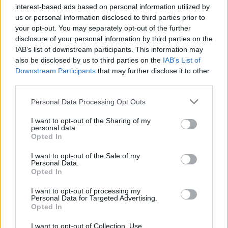
interest-based ads based on personal information utilized by
Το μυστικό της κανέλας για την υγεία που δεν γνώριζε
us or personal information disclosed to third parties prior to
κανείς! Γιατί το κρύβουν;
your opt-out. You may separately opt-out of the further
disclosure of your personal information by third parties on the
IAB’s list of downstream participants. This information may
Αρχάριες νοικοκυρές προσοχή! Αν βάλετε κανέλα στην
also be disclosed by us to third parties on the
IAB’s List of
ηλεκτρική σας σκούπα θα πάθετε πλάκα!
Downstream Participants
that may further disclose it to other
third parties.
Διαβάστε περισσότερες συνταγές στο Youweekly.gr
Please note that this website/app uses one or more Google
Personal Data Processing Opt Outs
services and may gather and store information including but
Το διαβάσαμε εδώ
not limited to your visit or usage behaviour. You may click to
I want to opt-out of the Sharing of my
personal data.
grant or deny consent to Google and its third-party tags to
Opted In
use your data for below specified purposes in below Google
Δείτε και αυτά
consent section.
I want to opt-out of the Sale of my
Εύκολες ιδέες για αρχάριους: εκλεκτικό στιλ με γήινες
Personal Data.
αποχρώσεις στη διακόσμηση
Opted In
I want to opt-out of processing my
Personal Data for Targeted Advertising.
Opted In
I want to opt-out of Collection, Use,