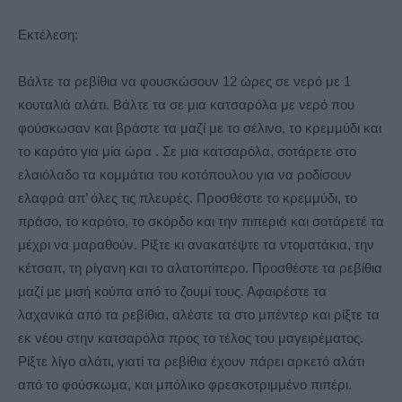
Εκτέλεση:
Βάλτε τα ρεβίθια να φουσκώσουν 12 ώρες σε νερό με 1
κουταλιά αλάτι. Βάλτε τα σε μια κατσαρόλα με νερό που
φούσκωσαν και βράστε τα μαζί με το σέλινο, το κρεμμύδι και
το καρότο για μία ώρα . Σε μια κατσαρόλα, σοτάρετε στο
ελαιόλαδο τα κομμάτια του κοτόπουλου για να ροδίσουν
ελαφρά απ’ όλες τις πλευρές. Προσθέστε το κρεμμύδι, το
πράσο, το καρότο, το σκόρδο και την πιπεριά και σοτάρετέ τα
μέχρι να μαραθούν. Ρίξτε κι ανακατέψτε τα ντοματάκια, την
κέτσαπ, τη ρίγανη και το αλατοπίπερο. Προσθέστε τα ρεβίθια
μαζί με μισή κούπα από το ζουμί τους. Αφαιρέστε τα
λαχανικά από τα ρεβίθια, αλέστε τα στο μπέντερ και ρίξτε τα
εκ νέου στην κατσαρόλα προς το τέλος του μαγειρέματος.
Ρίξτε λίγο αλάτι, γιατί τα ρεβίθια έχουν πάρει αρκετό αλάτι
από το φούσκωμα, και μπόλικο φρεσκοτριμμένο πιπέρι.