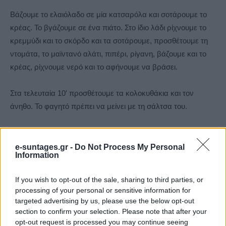
Βάζουμε το ελαιόλαδο σε μία κατσαρόλα και σοτάρουμε το
κρέας. Το βγάζουμε σε ένα πιάτο. Στο ίδιο λάδι ρίχνουμε το
κρεμμύδι και το σκόρδο και τα σοτάρουμε, προσθέτουμε τη
ντομάτα, το μαϊντανό αλάτι, πιπέρι, ρίγανη, βάζουμε και το
κρέας, ρίχνουμε νερό και το αφήνουμε να βράσει.
Στα τελευταία 10′ προσθέτουμε τα κολοκυθάκια και τον
άνηθο. Το φαγητό πρέπει να μείνει με τη σάλτσα του.
Η σάλτσα ντομάτας που βάζω στα φαγητά μου είναι σπιτική,
δηλαδή την κάνω το καλοκαίρι που οι ντομάτες είναι άφθονες
e-suntages.gr -
Do Not Process My Personal
Information
και έχω για όλη τη χρονιά.
If you wish to opt-out of the sale, sharing to third parties, or
Έχετε δει και
τη συνταγή της για γιουβετσάκι;
processing of your personal or sensitive information for
targeted advertising by us, please use the below opt-out
Δείτε επίσης στο Υouweekly.gr:
section to confirm your selection. Please note that after your
opt-out request is processed you may continue seeing