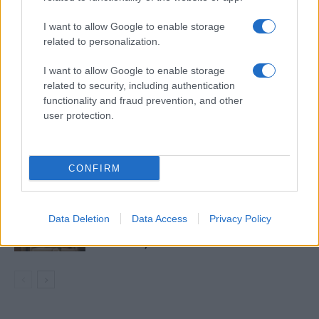
I want to allow Google to enable storage
ΠΑΡΟΜΟΙΑ ΑΡΘΡΑ
ΠΕΡΙΣΣΟΤΕΡΑ ΑΠΟ ΤΟΝ ΔΗΜΙΟΥΡΓΟ
related to personalization.
I want to allow Google to enable storage
Εύκολες ιδέες για αρχάριους:
related to security, including authentication
εκλεκτικό στιλ με γήινες
functionality and fraud prevention, and other
αποχρώσεις στη διακόσμηση
user protection.
Ταψί γλυκό με βανίλια και τραγανή
κρούστα
CONFIRM
Ιδέες για διακόσμηση σπιτιού που
Data Deletion
Data Access
Privacy Policy
κάνουν τον χώρο πιο όμορφο και πιο
«δικό σας»