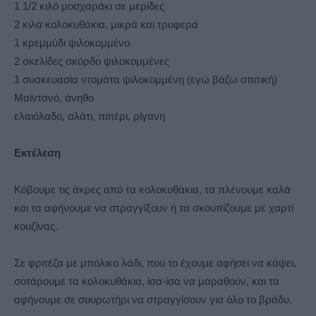
1 1/2 κιλό μοσχαράκι σε μερίδες
2 κιλά κολοκυθάκια, μικρά και τρυφερά
1 κρεμμύδι ψιλοκομμένο
2 σκελίδες σκόρδο ψιλοκομμένες
1 συσκευασία ντομάτα ψιλοκομμένη (εγώ βάζω σπιτική)
Μαϊντανό, άνηθο
ελαιόλαδο, αλάτι, πιπέρι, ρίγανη
Εκτέλεση
Κόβουμε τις άκρες από τα κολοκυθάκια, τα πλένουμε καλά
και τα αφήνουμε να στραγγίξουν ή τα σκουπίζουμε με χαρτί
κουζίνας.
Σε φριτέζα με μπόλικο λάδι, που το έχουμε αφήσει να κάψει,
σοτάρουμε τα κολοκυθάκια, ίσα-ίσα να μαραθούν, και τα
αφήνουμε σε σουρωτήρι να στραγγίσουν για όλο το βράδυ.