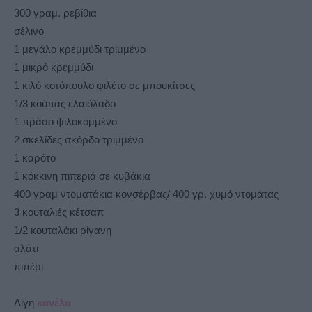
300 γραμ. ρεβίθια
σέλινο
1 μεγάλο κρεμμύδι τριμμένο
1 μικρό κρεμμύδι
1 κιλό κοτόπουλο φιλέτο σε μπουκίτσες
1/3 κούπας ελαιόλαδο
1 πράσο ψιλοκομμένο
2 σκελίδες σκόρδο τριμμένο
1 καρότο
1 κόκκινη πιπεριά σε κυβάκια
400 γραμ ντοματάκια κονσέρβας/ 400 γρ. χυμό ντομάτας
3 κουταλιές κέτσαπ
1/2 κουταλάκι ρίγανη
αλάτι
πιπέρι
Λίγη
κανέλα