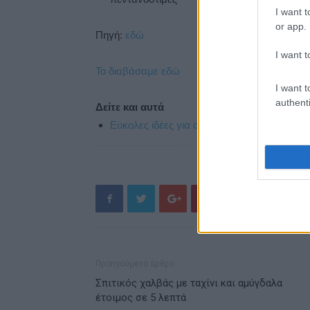
I want t
or app.
Πηγή:
εδώ
I want t
Το διαβάσαμε εδώ
I want t
authenti
Δείτε και αυτά
Εύκολες ιδέες για αρχάριους: εκλεκτικό στ
Προηγούμενο άρθρο
Σπιτικός χαλβάς με ταχίνι και αμύγδαλα
έτοιμος σε 5 λεπτά