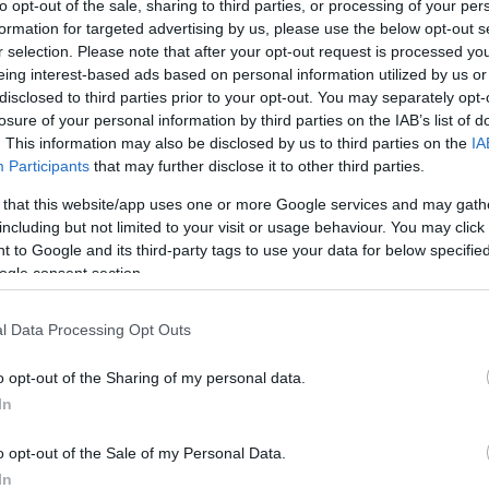
to opt-out of the sale, sharing to third parties, or processing of your per
 που όλο και περισσότεροι
καταναλωτές
αναγνωρίζουν και
formation for targeted advertising by us, please use the below opt-out s
ο αγοραστικό κοινό τόσο για την γεύση τους όσο και για το
r selection. Please note that after your opt-out request is processed y
eing interest-based ads based on personal information utilized by us or
συνεπώς μπορούν να
καταναλωθούν
ακόμα και με την
disclosed to third parties prior to your opt-out. You may separately opt-
όλα τα θρεπτικά συστατικά των πατατών.
losure of your personal information by third parties on the IAB’s list of
. This information may also be disclosed by us to third parties on the
IA
 μην είναι καρκινογόνες οι πατάτες
Participants
that may further disclose it to other third parties.
 that this website/app uses one or more Google services and may gath
ς υπάρχει μεγαλύτερη εξειδίκευση, ενώ πλένονται και
including but not limited to your visit or usage behaviour. You may click 
ν φρεσκάδα μέχρι τον τελικό
καταναλωτή
. Οι κυριότερες
 to Google and its third-party tags to use your data for below specifi
ogle consent section.
ναι η Γαλλία και η Κύπρος λόγω του ιδιαίτερου εδάφους
l Data Processing Opt Outs
o opt-out of the Sharing of my personal data.
In
ε:
o opt-out of the Sale of my Personal Data.
In