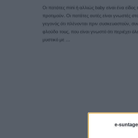
Οι πατάτες mini ή αλλιώς baby είναι ένα είδο
προτιμούν. Οι πατάτες αυτές είναι γνωστές στο
γεγονός ότι πλένονται πριν συσκευαστούν, 
φλούδα τους, που είναι γνωστό ότι περιέχει ό
μυστικό με …
e-suntage