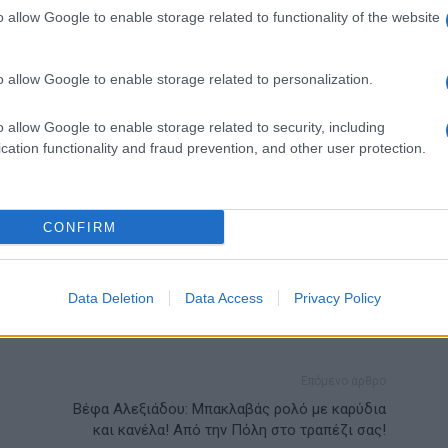
o allow Google to enable storage related to functionality of the website
o allow Google to enable storage related to personalization.
o allow Google to enable storage related to security, including
cation functionality and fraud prevention, and other user protection.
ιλ με γήινες αποχρώσεις στη διακόσμηση
CONFIRM
Data Deletion
Data Access
Privacy Policy
Επόμενο άρθρο
Βέφα Αλεξιάδου: Μπακλαβάς ρολό με καρύδια
και κανέλα! Από την Πόλη στο τραπέζι σας!