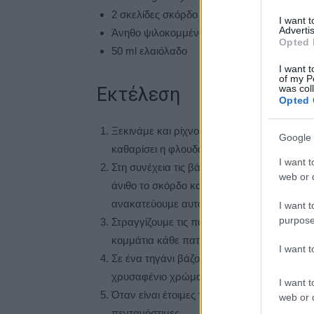
2 σκελίδες σκόρδο
I want 
Advertis
Άνηθο ψιλοκομμένο
Opted 
50 ml ελαιόλαδο
I want t
of my P
was col
Εκτέλεση
Opted 
Ξεκινάμε και ρίχνουμε τις πατάτες μαζί με
Google 
καθαρίσει η φλουδα καλά.
I want t
Στη συνέχεια τις βάζουμε σε ένα κατσαρολά
web or d
άνιθο το σκόρδο και τα ρίχνουμε μέσα σε έν
ανακατεύουμε αυτό το μείγμα και να το στ
I want t
purpose
Στραγγίζουμε τις πατάτες οταν είναι έτοιμ
κομμάτια κάθε πατάτα
I want 
Σε ένα τηγάνι βάζουμε λίγο λάδι και ξεκιν
χρυσαφένιο χρώμα πάντα μαζί με τη φλού
I want t
Όταν είναι έτοιμες τις βάζουμε σε ένα πιάτο
web or d
πεντανόστιμες