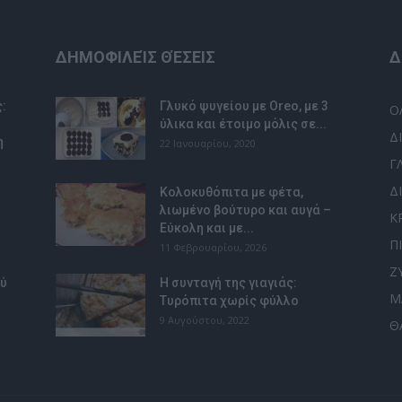
ΔΗΜΟΦΙΛΕΊΣ ΘΈΣΕΙΣ
Δ
:
Γλυκό ψυγείου με Oreo, με 3
Ο
ύλικα και έτοιμο μόλις σε...
Δ
η
22 Ιανουαρίου, 2020
Γ
Δ
Κολοκυθόπιτα με φέτα,
λιωμένο βούτυρο και αυγά –
Κ
Εύκολη και με...
Π
11 Φεβρουαρίου, 2026
Ζ
ού
Η συνταγή της γιαγιάς:
Μ
Tυρόπιτα χωρίς φύλλο
9 Αυγούστου, 2022
Θ