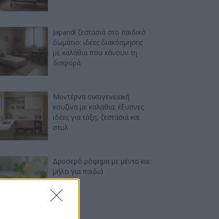
Japandi ζεστασιά στο παιδικό
δωμάτιο: ιδέες διακόσμησης
με καλάθια που κάνουν τη
διαφορά
Μοντέρνα οικογενειακή
κουζίνα με καλάθια: έξυπνες
ιδέες για τάξη, ζεστασιά και
στυλ
Δροσερό ρόφημα με μέντα και
μήλο για παιδιά