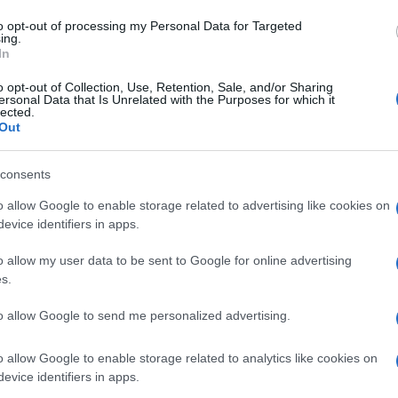
to opt-out of processing my Personal Data for Targeted
ing.
In
o opt-out of Collection, Use, Retention, Sale, and/or Sharing
ersonal Data that Is Unrelated with the Purposes for which it
lected.
Out
 τη φλούδα μέσα σε ένα μπολ με νερό και τις τρίβουμε να
consents
o allow Google to enable storage related to advertising like cookies on
κι να βράσουν και εμείς συνεχίζουμε και ψιλοκόβουμε τον
evice identifiers in apps.
α Γουδί βάζουμε και λίγο λάδι και ξεκινάμε να το
ουμπαμε λίγο.
o allow my user data to be sent to Google for online advertising
s.
ες αφήνουμε λίγο να κρυώσουν και τις κόβουμε σε 2-3
to allow Google to send me personalized advertising.
άμε να τηγανίζουμε τις πατάτες έως ότου πάρουν ένα
δα
o allow Google to enable storage related to analytics like cookies on
 και τις περιχύνουμε με το μείγμα σκόρδου είναι
evice identifiers in apps.