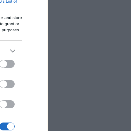
B’s List of
er and store
to grant or
ed purposes