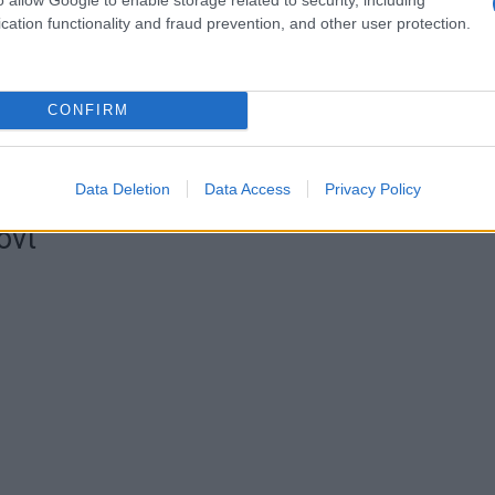
ου λεμόνι από την Αργυρώ
cation functionality and fraud prevention, and other user protection.
ιδανικό
γλυκό
το οποίο θα σερβίρετε σε ένα οικογενειακό
CONFIRM
ει την λύση. Πιο συγκεκριμένα, ψάξαμε και βρήκαμε το
λις το φτιάξετε θα γλύφετε αναμφίβολα τα δάχτυλά σας.
άτσα των 25 λεπτών.
Data Deletion
Data Access
Privacy Policy
όνι