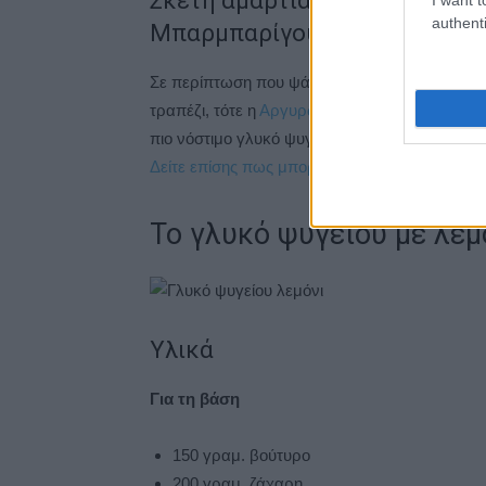
Σκέτη αμαρτία το γλυκό ψυγεί
authenti
Μπαρμπαρίγου
Σε περίπτωση που ψάχνεται να βρείτε το πιο 
τραπέζι, τότε η
Αργυρώ Μπαρμπαρίγου
σας έχ
πιο νόστιμο γλυκό ψυγείου λεμόνι το οποίο μό
Δείτε επίσης πως μπορείτε να φτιάξετε μπουγ
Το γλυκό ψυγείου με λεμ
Υλικά
Για τη βάση
150 γραμ. βούτυρο
200 γραμ. ζάχαρη