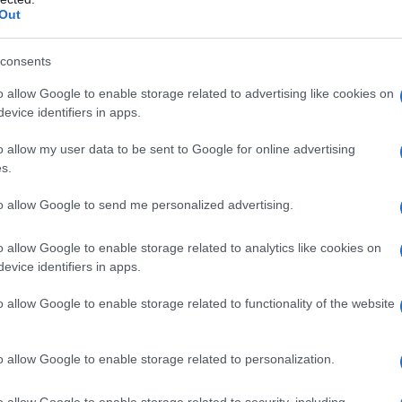
προσέχοντας ωστόσο να μη φουσκώσει το ζελέ
Out
έ σε ένα μπολ για να κρυώσει, μέχρι να πήξει πάρει την
consents
o allow Google to enable storage related to advertising like cookies on
γίες στη συσκευασία και προσθέτουμε το γιαούρτι. Μόλις
evice identifiers in apps.
τύπημα και προσθέτουμε το ζελέ. Ανακατεύουμε καλά.
ατεύουμε καλά.
o allow my user data to be sent to Google for online advertising
ολ. Το στρώνουμε ωραία με την ανάποδη ενός μεγάλου
s.
 το βάζουμε στο ψυγείο. Το γλυκό αυτό το φτιάχνουμε από
to allow Google to send me personalized advertising.
όμενη μέρα.
ψυγείο και πριν το σερβίρουμε, πασπαλίζουμε την
o allow Google to enable storage related to analytics like cookies on
ποθετούμε μία ροδέλα ανανά και στο κέντρο της βάζουμε
evice identifiers in apps.
κρατήσαμε τις κόβουμε και τις γαρνίρουμε ανάλογα με την
o allow Google to enable storage related to functionality of the website
o allow Google to enable storage related to personalization.
o allow Google to enable storage related to security, including