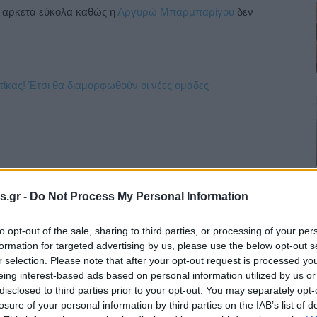
τε αρκετά εύκολα καθώς η
Αργυρώ Μπαρμπαρίγου
δεν
ρισηίδα – Μαρτίκας! Έτσι θα
s.gr -
Do Not Process My Personal Information
to opt-out of the sale, sharing to third parties, or processing of your per
formation for targeted advertising by us, please use the below opt-out s
r selection. Please note that after your opt-out request is processed y
eing interest-based ads based on personal information utilized by us or
disclosed to third parties prior to your opt-out. You may separately opt-
λέ ανανά από την Αργυρώ
losure of your personal information by third parties on the IAB’s list of