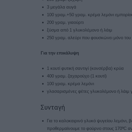
3 μεγάλα αυγά
100 γραμ.+50 γραμ. κρέμα λεμόνι εμπορίου
200 γραμ. γιαούρτι
ξύσμα από 1 γλυκολέμονο ή λάιμ
250 γραμ. αλεύρι που φουσκώνει μόνο του
Για την επικάλυψη
1 κουτί φυτική σαντιγί (κονσέρβα) κρύα
400 γραμ. ζαχαρούχο (1 κουτί)
100 γραμ. κρέμα λεμόνι
γλασαρισμένες φέτες γλυκολέμονο ή λάιμ 
Συνταγή
Για το καλοκαιρινό γλυκό ψυγείου λεμόνι,
προθερμαίνουμε το φούρνο στους 170ºC αντ