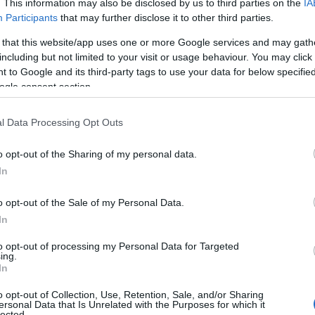
. This information may also be disclosed by us to third parties on the
IA
Participants
that may further disclose it to other third parties.
 that this website/app uses one or more Google services and may gath
including but not limited to your visit or usage behaviour. You may click 
 to Google and its third-party tags to use your data for below specifi
ogle consent section.
l Data Processing Opt Outs
o opt-out of the Sharing of my personal data.
In
o opt-out of the Sale of my Personal Data.
In
 με γιαούρτι και ζελέ ανανά, ανοίγουμε πρώτα τις
to opt-out of processing my Personal Data for Targeted
ing.
καλά. Κρατάμε 4 φέτες για το γαρνίρισμα και
In
o opt-out of Collection, Use, Retention, Sale, and/or Sharing
ά και διαλύουμε μέσα σε αυτό τα 2 φακελάκια του ζελέ.
ersonal Data that Is Unrelated with the Purposes for which it
lected.