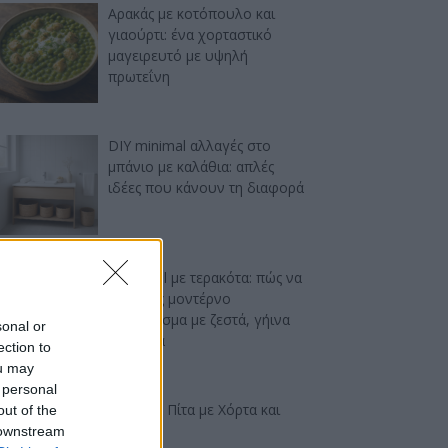
Αρακάς με κοτόπουλο και
γιαούρτι: ένα χορταστικό
μαγειρευτό με υψηλή
πρωτεΐνη
DIY minimal αλλαγές στο
μπάνιο με καλάθια: απλές
ιδέες που κάνουν τη διαφορά
Industrial με τερακότα: πώς να
πετύχεις μοντέρνο
αποτέλεσμα με ζεστά, γήινα
sonal or
χρώματα
ection to
ou may
 personal
Ελαφριά Πίτα με Χόρτα και
out of the
Φέτα
 downstream