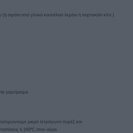
 (ή σιρόπι από γλυκό κουταλιού λεμόνι ή πορτοκάλι κλπ.)
για γαρνίρισμα
 βουτυρώνουμε μικρό τετράγωνο πυρέξ και
ιστάσεις ή 160ºC στον αέρα.