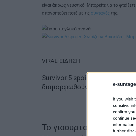
είναι άκρως γευστικό. Μπορείτε να το φτιάξε
απογοητεύει ποτέ με τις
συνταγές
της.
VIRAL ΕΙΔΗΣΗ
Survivor 5 spoiler: Χωρίζουν Β
e-suntage
διαμορφωθούν οι νέες ομάδες
If you wish 
sensitive in
confirm you
continue se
information 
Το γιαουρτογλυκό με ζε
further disc