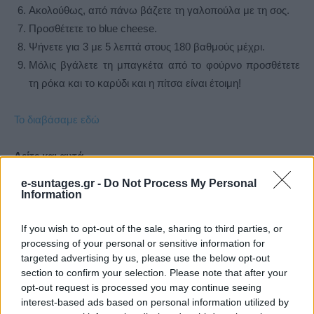
Ακολούθως, από πάνω βάζετε τη γαλοπούλα με τη σος.
Προσθέτετε το blue cheese.
Ψήνετε για 3 με 5 λεπτά στους 180 βαθμούς μέχρι.
Μόλις βγάλετε τη μπαγκέτα από το φούρνο προσθέτετε
τη ρόκα και το καρύδι και η πίτσα είναι έτοιμη!
Το διαβάσαμε εδώ
Δείτε και αυτά
Εύκολες ιδέες για αρχάριους: εκλεκτικό στιλ με γήινες
e-suntages.gr -
Do Not Process My Personal
αποχρώσεις στη διακόσμηση
Information
If you wish to opt-out of the sale, sharing to third parties, or
processing of your personal or sensitive information for
targeted advertising by us, please use the below opt-out
section to confirm your selection. Please note that after your
opt-out request is processed you may continue seeing
interest-based ads based on personal information utilized by