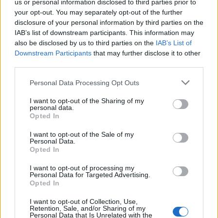
us or personal information disclosed to third parties prior to
your opt-out. You may separately opt-out of the further
disclosure of your personal information by third parties on the
IAB’s list of downstream participants. This information may
also be disclosed by us to third parties on the
IAB’s List of
Downstream Participants
that may further disclose it to other
third parties.
Please note that this website/app uses one or more Google
Personal Data Processing Opt Outs
services and may gather and store information including but
not limited to your visit or usage behaviour. You may click to
I want to opt-out of the Sharing of my
personal data.
grant or deny consent to Google and its third-party tags to
Opted In
use your data for below specified purposes in below Google
consent section.
I want to opt-out of the Sale of my
Προηγούμενο άρθρο
Επόμενο άρθρο
Personal Data.
11+1 συμβουλές της γιαγιάς
Αφράτη και σοκολατένια
Opted In
για να μην γίνουν σφιχτά τα
φωλιά από caprice που
I want to opt-out of processing my
γιουβαρλάκια – Δεν είναι
γίνεται πανεύκολα και θα
Personal Data for Targeted Advertising.
στον κιμά!
λατρέψουν μικροί και μεγάλοι
Opted In
I want to opt-out of Collection, Use,
Retention, Sale, and/or Sharing of my
ΠΑΡΟΜΟΙΑ ΑΡΘΡΑ
ΠΕΡΙΣΣΟΤΕΡΑ ΑΠΟ ΤΟΝ ΔΗΜΙΟΥΡΓΟ
Personal Data that Is Unrelated with the