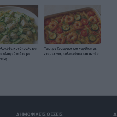
ολοκύθι, κοτόπουλο και
Ταψί με ζυμαρικά και γαρίδες με
να ελαφρύ πιάτο με
ντοματίνια, κολοκυθάκι και άνηθο
εΐνη
ΔΗΜΟΦΙΛΕΊΣ ΘΈΣΕΙΣ
Δ