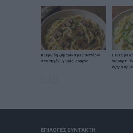
Κρεμώδη ζυμαρικά με μανιτάρια
Πένες με κ
στο τηγάνι, χωρίς φούρνο
γιαούρτι: έ
έξτρα πρωτ
ΕΠΙΛΟΓΈΣ ΣΥΝΤΆΚΤΗ