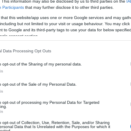
. This information may also be disclosed by us to third parties on the
IA
το στο ψυγείο για τουλάχιστον 2 ώρες.
Participants
that may further disclose it to other third parties.
ακριά το χαρτί και κόψτε το σε τετράγωνα κομματάκι ή
 that this website/app uses one or more Google services and may gath
including but not limited to your visit or usage behaviour. You may click 
 to Google and its third-party tags to use your data for below specifi
ο πιο εύκολο γλυκό με λίγες θερμίδες!
ogle consent section.
ου με ζαχαρούχο γάλα και
l Data Processing Opt Outs
o opt-out of the Sharing of my personal data.
In
ολάτες. Το Athensmagazine.gr φρόντισε και βρήκε για εσάς
o opt-out of the Sale of my Personal Data.
χαρούχο γάλα
και maltesers που θα λατρέψουν μικροί και
In
άλια πάμε γρήγορα να δούμε τα υλικά και την εκτέλεση
to opt-out of processing my Personal Data for Targeted
ing.
In
o opt-out of Collection, Use, Retention, Sale, and/or Sharing
ersonal Data that Is Unrelated with the Purposes for which it
lected.