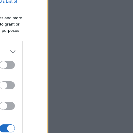
B’s List of
er and store
to grant or
ed purposes