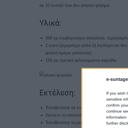
σε 10 λεπτά! που δεν απαιτεί ψήσιμο.
Υλικά:
500 γρ κουβερτούρα σοκολάτα, τεμαχισμέ
1 κουτί ζαχαρούχο γάλα (ή λιγότερο αν δεν
φυτική κρέμα γάλακτος)
150 γρ σχετικά ψιλοκομμένα καρύδια
e-suntage
Εκτέλεση:
If you wish 
sensitive in
confirm you
Τοποθετείστε σε ένα ταψάκι ένα φύλλο λαδ
continue se
Λιώνετε τη σοκολάτα με το ζαχαρούχο γάλα
information 
Τοποθετείστε το μείγμα στο ταψί.
further disc