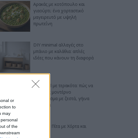
Αρακάς με κοτόπουλο και
γιαούρτι: ένα χορταστικό
μαγειρευτό με υψηλή
πρωτεΐνη
DIY minimal αλλαγές στο
μπάνιο με καλάθια: απλές
ιδέες που κάνουν τη διαφορά
Industrial με τερακότα: πώς να
πετύχεις μοντέρνο
αποτέλεσμα με ζεστά, γήινα
sonal or
χρώματα
ection to
ou may
 personal
Ελαφριά Πίτα με Χόρτα και
out of the
Φέτα
 downstream