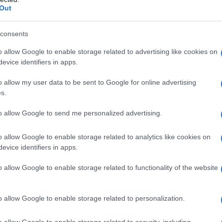
Out
τα κουβερτούρας ψιλοκομμένη
+ λίγο επιπλέον για άλειμμα ταψιού
consents
α ή άλλα επιλογής σας, κομμένα σε μικρά κομματάκια το
o allow Google to enable storage related to advertising like cookies on
evice identifiers in apps.
]
o allow my user data to be sent to Google for online advertising
s.
to allow Google to send me personalized advertising.
αση βάσης 20×30 εκ. και το στρώνετε με χαρτί
o allow Google to enable storage related to analytics like cookies on
 χρειαστείτε.
evice identifiers in apps.
ς κουβερτούρα ή τη ψιλοκομμένη κουβερτούρα μαζί με το
α 2 και το λιώνετε σε φούρνο μικροκυμάτων, στο ήμισυ
o allow Google to enable storage related to functionality of the website
ρόλεπτα ή μέχρι να λιώσει για 3 λ περίπου. Εναλλακτικά
o allow Google to enable storage related to personalization.
τεύετε και μετά προσθέτετε τα θρυμματισμένα μπισκότα
o allow Google to enable storage related to security, including