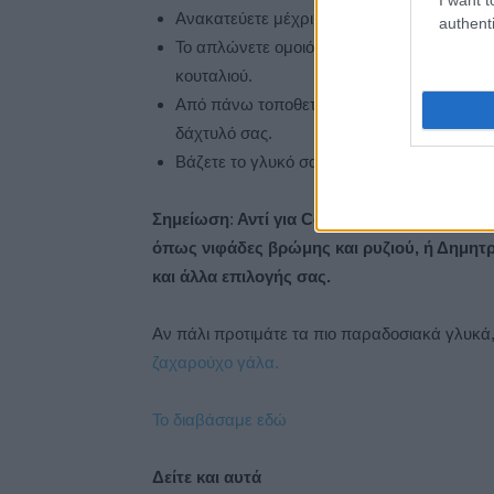
Ανακατεύετε μέχρι να ενσωματωθούν ισομερ
authenti
Το απλώνετε ομοιόμορφα σε όλο το πυρέξ κ
κουταλιού.
Από πάνω τοποθετείτε τα Malteses σε μια 
δάχτυλό σας.
Βάζετε το γλυκό σας στο ψυγείο μέχρι να κ
Σημείωση
:
Αντί για Coco Pops μπορείτε να
όπως νιφάδες βρώμης και ρυζιού, ή Δημητρια
και άλλα επιλογής σας.
Αν πάλι προτιμάτε τα πιο παραδοσιακά γλυκά,
ζαχαρούχο γάλα.
Το διαβάσαμε εδώ
Δείτε και αυτά